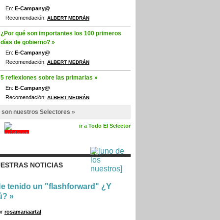
En:
E-Campany@
Recomendación:
ALBERT MEDRÁN
¿Por qué son importantes los 100 primeros
días de gobierno? »
En:
E-Campany@
Recomendación:
ALBERT MEDRÁN
5 reflexiones sobre las primarias »
En:
E-Campany@
Recomendación:
ALBERT MEDRÁN
 son nuestros Selectores »
ir a Todo El Selector
ESTRAS NOTICIAS
e tenido un "flashforward" ¿Y
ú?
»
or
rosamariaartal