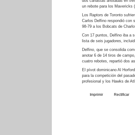
dos canastas anotadas en tres
un rebote para los Mavericks (
Los Raptors de Toronto sufriero
Carlos Delfino respondió con 
98-79 a los Bobcats de Charlo
Con 17 puntos, Delfino iba a s
lista de seis jugadores, inclui
Delfino, que se consolida como
anotar 6 de 14 tiros de campo,
cuatro rebotes, repartió dos a
El pívot dominicano Al Horfor
para la competición del pasa
profesional y los Hawks de Atl
Imprimir
Rectificar