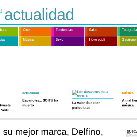
actualidad
rbana
Cine
Tendencias
Salud
Fotografía
ital
Música
Sexo
I love publi
Gastrono
actualidad
música
Españoles... SOITU ha
A mal ti
La valentía de los
 tweets
muerto
música
periodistas
 Soitu
 su mejor marca, Delfino,
BUSC