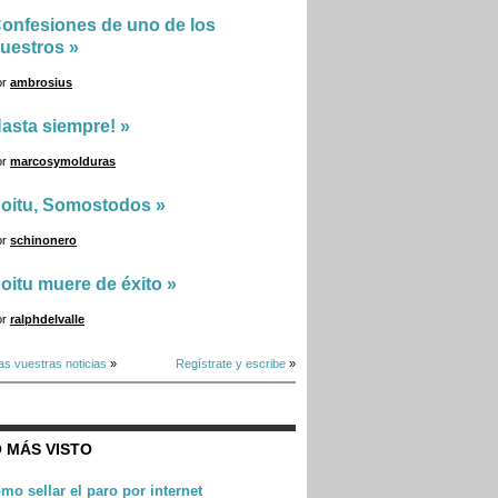
onfesiones de uno de los
uestros
»
or
ambrosius
asta siempre!
»
or
marcosymolduras
oitu, Somostodos
»
or
schinonero
oitu muere de éxito
»
or
ralphdelvalle
as vuestras noticias
»
Regístrate y escribe
»
 MÁS VISTO
mo sellar el paro por internet