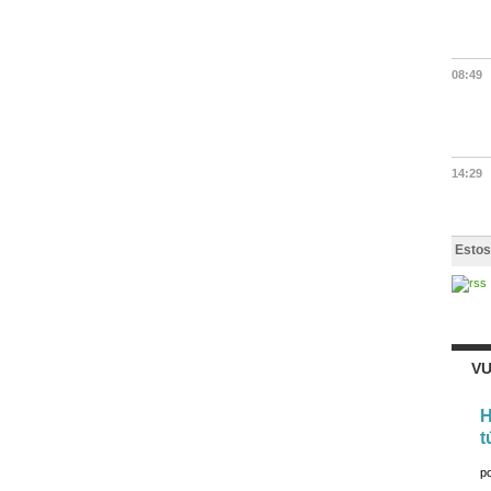
08:49
14:29
Estos
VU
H
t
p