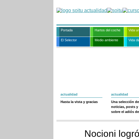
Portada
Hartos del coche
Vida u
El Selector
Medio ambiente
Vida dig
actualidad
actualidad
Hasta la vista y gracias
Una selección de
noticias, posts y
sobre el adiós de
Nocioni logró