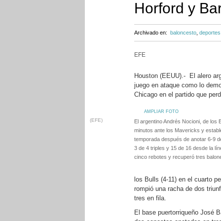
Horford y Ba
Archivado en:
baloncesto
,
deportes
EFE
Houston (EEUU).- El alero ar
juego en ataque como lo demos
Chicago en el partido que per
AMPLIAR FOTO
(EFE)
El argentino Andrés Nocioni, de los 
minutos ante los Mavericks y establ
temporada después de anotar 6-9 de
3 de 4 triples y 15 de 16 desde la lí
cinco rebotes y recuperó tres balon
los Bulls (4-11) en el cuarto 
rompió una racha de dos triun
tres en fila.
El base puertorriqueño José B