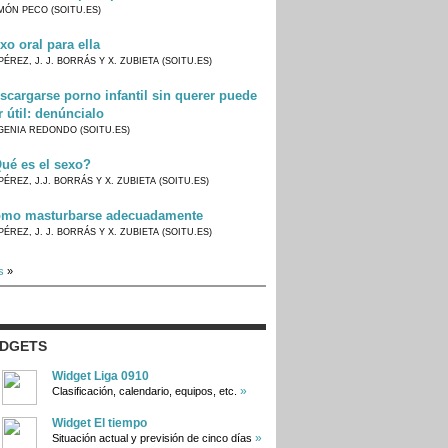
MÓN PECO (SOITU.ES)
xo oral para ella
PÉREZ, J. J. BORRÁS Y X. ZUBIETA (SOITU.ES)
scargarse porno infantil sin querer puede
r útil: denúncialo
GENIA REDONDO (SOITU.ES)
ué es el sexo?
PÉREZ, J.J. BORRÁS Y X. ZUBIETA (SOITU.ES)
mo masturbarse adecuadamente
PÉREZ, J. J. BORRÁS Y X. ZUBIETA (SOITU.ES)
s
»
IDGETS
Widget Liga 0910
»
Clasificación, calendario, equipos, etc.
Widget El tiempo
»
Situación actual y previsión de cinco días