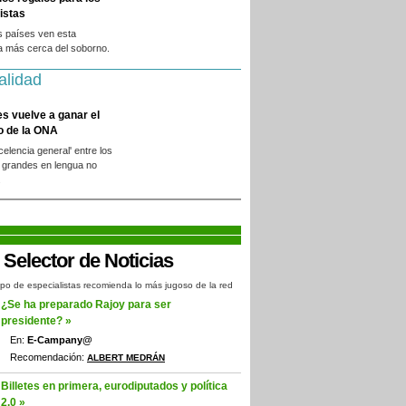
istas
s países ven esta
a más cerca del soborno.
alidad
es vuelve a ganar el
o de la ONA
xcelencia general' entre los
 grandes en lengua no
.
po de especialistas recomienda lo más jugoso de la red
¿Se ha preparado Rajoy para ser
presidente? »
En:
E-Campany@
Recomendación:
ALBERT MEDRÁN
Billetes en primera, eurodiputados y política
2.0 »