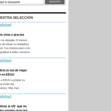
ESTRA SELECCIÓN
alidad
la vista y gracias
es se despide 22 meses
 de iniciar su andadura
ed. Con tristeza pero con
ratitud a todos vosotros.
alidad
licio (o no) de viajar
en en EEUU
 a EEUU a probar su
quí están las
iones. Mal, mal...
alidad
imos la UE: que no
 los regalos para los