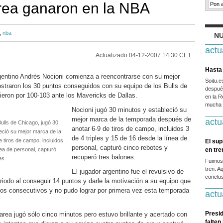
rea ganaron en la NBA
,
nba
NU
actu
Actualizado
04-12-2007 14:30
CET
Hasta 
gentino Andrés Nocioni comienza a reencontrarse con su mejor
Soitu.
traron los 30 puntos conseguidos con su equipo de los Bulls de
después
dieron por 100-103 ante los Mavericks de Dallas.
en la R
mucha g
Nocioni jugó 30 minutos y estableció su
mejor marca de la temporada después de
actu
Bulls de Chicago, jugó 30
anotar 6-9 de tiros de campo, incluidos 3
eció su mejor marca de la
de 4 triples y 15 de 16 desde la línea de
 tiros de campo, incluidos
El sup
personal, capturó cinco rebotes y
nea de personal, capturó
en tr
recuperó tres balones.
es.
Fuimos
tren. A
El jugador argentino fue el revulsivo de
conclus
periodo al conseguir 14 puntos y darle la motivación a su equipo que
fos consecutivos y no pudo lograr por primera vez esta temporada
actu
Presid
area jugó sólo cinco minutos pero estuvo brillante y acertado con
falten