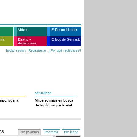
Vídeos
El Descodificador
mía
Diseño +
El blog de Gervasio
Arquitectura
Iniciar sesión
|
Registrarse
|
¿Por qué registrarse?
actualidad
empo, buena
Mi peregrinaje en busca
de la píldora postcoital
AR
Por palabras
Por tema
Por fecha