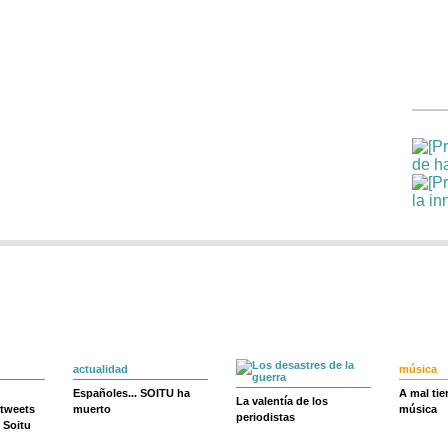
actualidad
música
Españoles... SOITU ha
A mal ti
La valentía de los
 tweets
muerto
música
periodistas
 Soitu