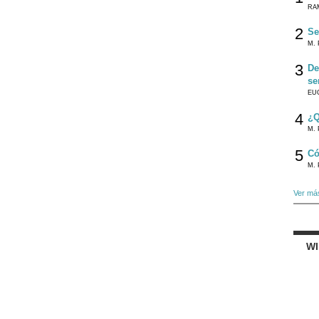
RA
2
Se
M. 
3
De
se
EU
4
¿Q
M. 
5
Có
M. 
Ver má
W