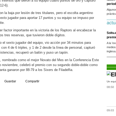
 intentos que dieron a su equipo cuatro puntos de oro y capturó
period
12-6).
Alguno
n la baja por lesión de tres titulares, pero el escolta argentino
práctic
sexto jugador para aportar 17 puntos y su equipo se impuso por
actu
tte.
er factor importante en la victoria de los Raptors al encabezar la
Soitu.
dos tres reservas, que tuvieron doble dígitos.
premi
 el sexto jugador del equipo, vio acción por 34 minutos para
A la 'e
 con 4 de 6 triples, y 1 de 2 desde la línea de personal, capturó
medios
inglesa
sistencias, recuperó un balón y puso un tapón.
d, nombrado como el mejor Novato del Mes en la Conferencia Este
do noviembre, celebró el premio con su segundo doble-doble como
anta ganaron por 88-79 a los Sixers de Filadelfia.
Guardar
Compartir
Un equi
08:50
09:03