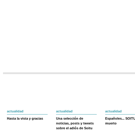
actualidad
actualidad
actualidad
Hasta la vista y gracias
Una selección de
Españoles... SOIT
noticias, posts y tweets
muerto
sobre el adiós de Soitu