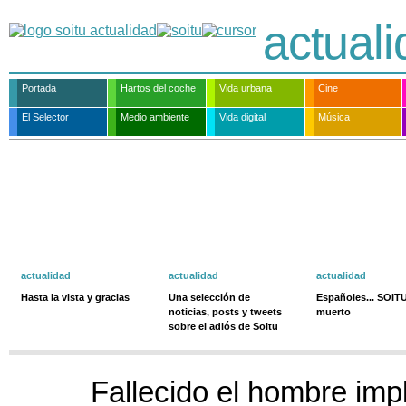
actual
Portada
Hartos del coche
Vida urbana
Cine
El Selector
Medio ambiente
Vida digital
Música
actualidad
actualidad
actualidad
Hasta la vista y gracias
Una selección de
Españoles... SOIT
noticias, posts y tweets
muerto
sobre el adiós de Soitu
Fallecido el hombre imp