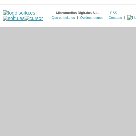
Micromedios Digitales S.L.
|
RSS
Qué es soitu.es
|
Quiénes somos
|
Contacto
|