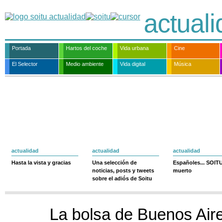
actual
Portada
Hartos del coche
Vida urbana
Cine
El Selector
Medio ambiente
Vida digital
Música
actualidad
actualidad
actualidad
Hasta la vista y gracias
Una selección de
Españoles... SOIT
noticias, posts y tweets
muerto
sobre el adiós de Soitu
La bolsa de Buenos Air