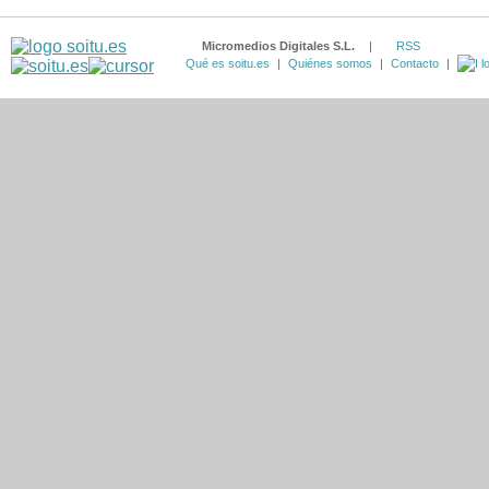
Micromedios Digitales S.L.
|
RSS
Qué es soitu.es
|
Quiénes somos
|
Contacto
|