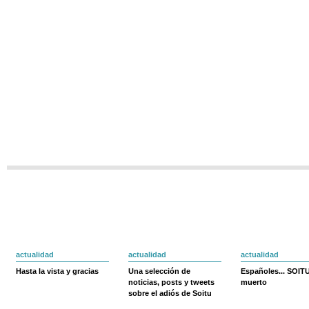
actualidad
actualidad
actualidad
Hasta la vista y gracias
Una selección de
Españoles... SOIT
noticias, posts y tweets
muerto
sobre el adiós de Soitu