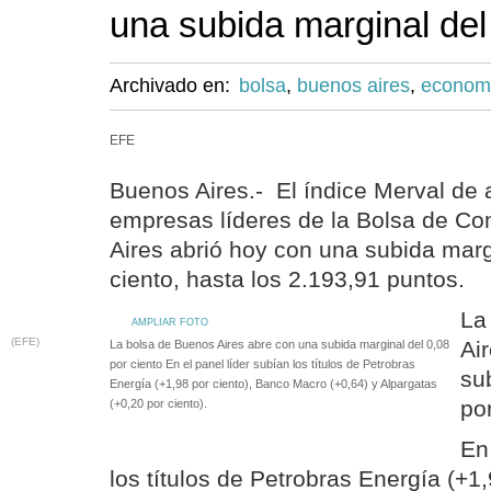
una subida marginal del
Archivado en:
bolsa
,
buenos aires
,
econom
EFE
Buenos Aires.- El índice Merval de 
empresas líderes de la Bolsa de C
Aires abrió hoy con una subida marg
ciento, hasta los 2.193,91 puntos.
La
AMPLIAR FOTO
(EFE)
Ai
La bolsa de Buenos Aires abre con una subida marginal del 0,08
por ciento En el panel líder subían los títulos de Petrobras
su
Energía (+1,98 por ciento), Banco Macro (+0,64) y Alpargatas
po
(+0,20 por ciento).
En
los títulos de Petrobras Energía (+1