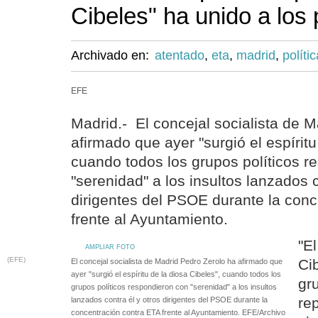
Cibeles" ha unido a los 
Archivado en:
atentado
,
eta
,
madrid
,
polític
EFE
Madrid.- El concejal socialista de 
afirmado que ayer "surgió el espíritu
cuando todos los grupos políticos r
"serenidad" a los insultos lanzados c
dirigentes del PSOE durante la conc
frente al Ayuntamiento.
"El
AMPLIAR FOTO
(EFE)
Ci
El concejal socialista de Madrid Pedro Zerolo ha afirmado que
ayer "surgió el espíritu de la diosa Cibeles", cuando todos los
gru
grupos políticos respondieron con "serenidad" a los insultos
re
lanzados contra él y otros dirigentes del PSOE durante la
concentración contra ETA frente al Ayuntamiento. EFE/Archivo