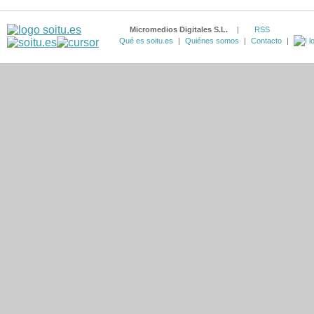
Micromedios Digitales S.L.
|
RSS
Qué es soitu.es
|
Quiénes somos
|
Contacto
|