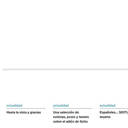
actualidad
actualidad
actualidad
Hasta la vista y gracias
Una selección de
Españoles... SOIT
noticias, posts y tweets
muerto
sobre el adiós de Soitu