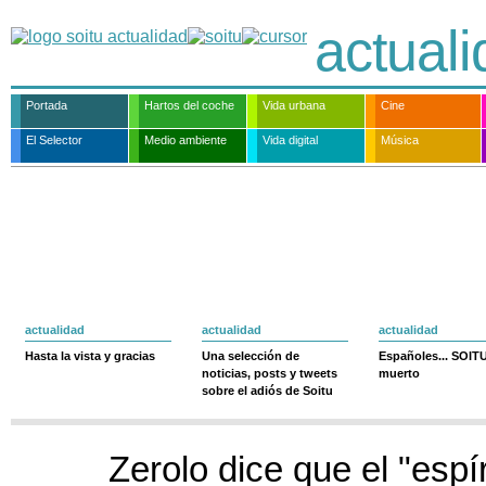
actual
Portada
Hartos del coche
Vida urbana
Cine
El Selector
Medio ambiente
Vida digital
Música
actualidad
actualidad
actualidad
Hasta la vista y gracias
Una selección de
Españoles... SOIT
noticias, posts y tweets
muerto
sobre el adiós de Soitu
Zerolo dice que el "espír