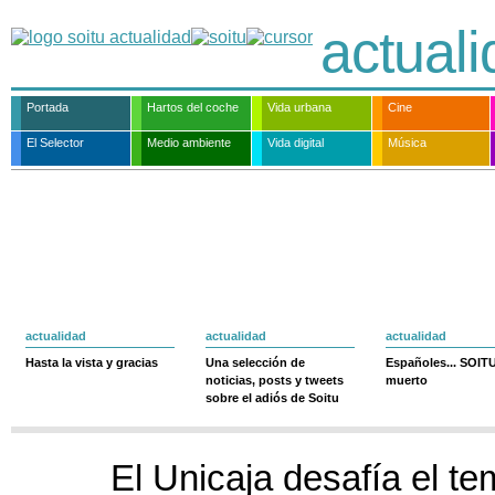
actual
Portada
Hartos del coche
Vida urbana
Cine
El Selector
Medio ambiente
Vida digital
Música
actualidad
actualidad
actualidad
Hasta la vista y gracias
Una selección de
Españoles... SOIT
noticias, posts y tweets
muerto
sobre el adiós de Soitu
El Unicaja desafía el t