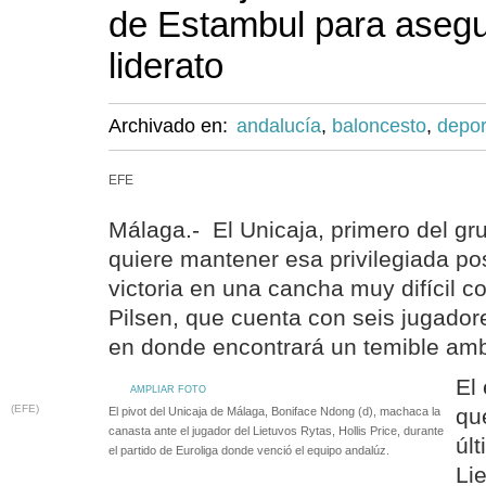
de Estambul para asegu
liderato
Archivado en:
andalucía
,
baloncesto
,
depor
EFE
Málaga.- El Unicaja, primero del gru
quiere mantener esa privilegiada po
victoria en una cancha muy difícil c
Pilsen, que cuenta con seis jugado
en donde encontrará un temible am
El
AMPLIAR FOTO
(EFE)
qu
El pivot del Unicaja de Málaga, Boniface Ndong (d), machaca la
canasta ante el jugador del Lietuvos Rytas, Hollis Price, durante
úl
el partido de Euroliga donde venció el equipo andalúz.
Li