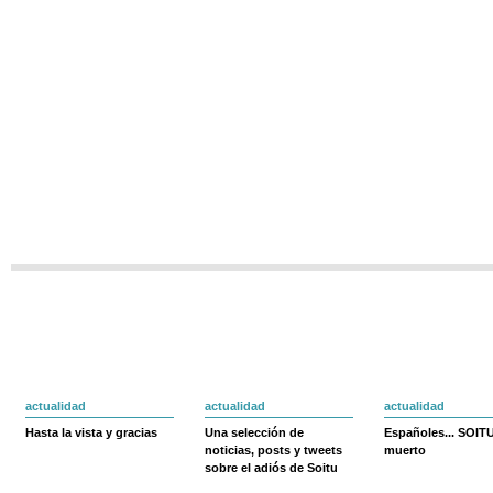
actualidad
actualidad
actualidad
Hasta la vista y gracias
Una selección de
Españoles... SOIT
noticias, posts y tweets
muerto
sobre el adiós de Soitu