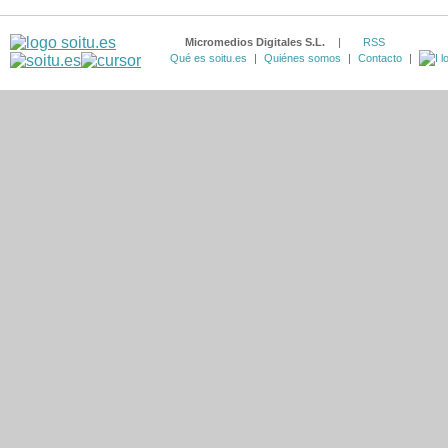
Micromedios Digitales S.L.
|
RSS
Qué es soitu.es
|
Quiénes somos
|
Contacto
|