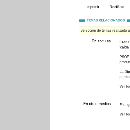
Imprimir
Rectificar
TEMAS RELACIONADOS
Selección de temas realizada 
En soitu.es
Gran C
'caída
PSOE y
produc
La Dip
porcin
Ver to
En otros medios
Frío, 
Ver to