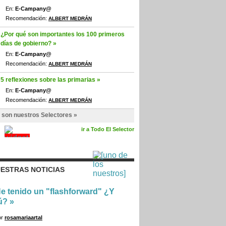
En:
E-Campany@
Recomendación:
ALBERT MEDRÁN
¿Por qué son importantes los 100 primeros
días de gobierno? »
En:
E-Campany@
Recomendación:
ALBERT MEDRÁN
5 reflexiones sobre las primarias »
En:
E-Campany@
Recomendación:
ALBERT MEDRÁN
 son nuestros Selectores »
ir a Todo El Selector
ESTRAS NOTICIAS
e tenido un "flashforward" ¿Y
ú?
»
or
rosamariaartal