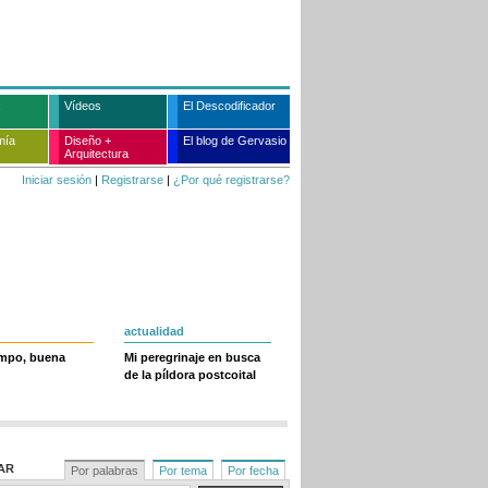
Vídeos
El Descodificador
mía
Diseño +
El blog de Gervasio
Arquitectura
Iniciar sesión
|
Registrarse
|
¿Por qué registrarse?
actualidad
empo, buena
Mi peregrinaje en busca
de la píldora postcoital
AR
Por palabras
Por tema
Por fecha