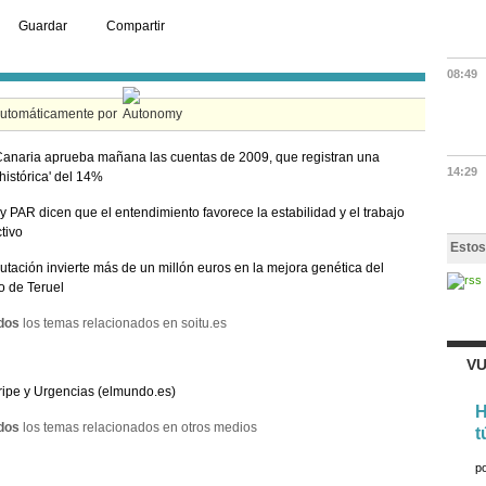
Guardar
Compartir
08:49
automáticamente por
anaria aprueba mañana las cuentas de 2009, que registran una
14:29
 histórica' del 14%
 PAR dicen que el entendimiento favorece la estabilidad y el trabajo
tivo
Estos
utación invierte más de un millón euros en la mejora genética del
o de Teruel
dos
los temas relacionados en soitu.es
VU
gripe y Urgencias (elmundo.es)
H
dos
los temas relacionados en otros medios
t
p