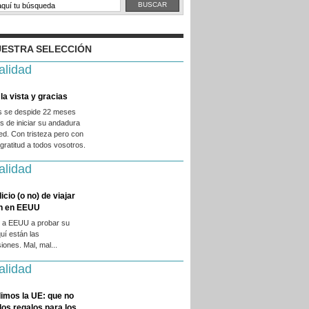
ESTRA SELECCIÓN
alidad
la vista y gracias
es se despide 22 meses
 de iniciar su andadura
ed. Con tristeza pero con
ratitud a todos vosotros.
alidad
licio (o no) de viajar
en en EEUU
 a EEUU a probar su
quí están las
iones. Mal, mal...
alidad
imos la UE: que no
 los regalos para los