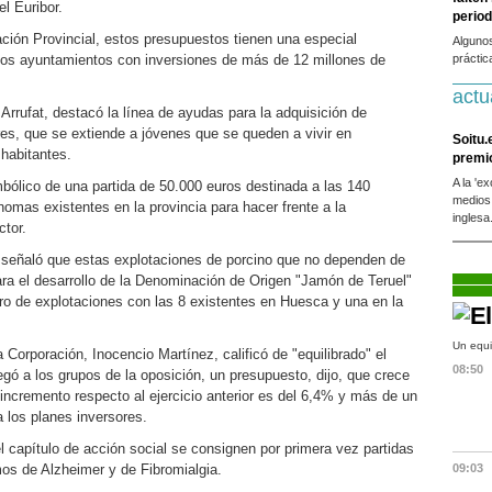
l Euribor.
period
ación Provincial, estos presupuestos tienen una especial
Alguno
y los ayuntamientos con inversiones de más de 12 millones de
práctic
actu
 Arrufat, destacó la línea de ayudas para la adquisición de
es, que se extiende a jóvenes que se queden a vivir en
Soitu.
habitantes.
premi
A la 'e
mbólico de una partida de 50.000 euros destinada a las 140
medios
omas existentes en la provincia para hacer frente a la
inglesa
ctor.
n señaló que estas explotaciones de porcino que no dependen de
para el desarrollo de la Denominación de Origen "Jamón de Teruel"
o de explotaciones con las 8 existentes en Huesca y una en la
Un equi
 Corporación, Inocencio Martínez, calificó de "equilibrado" el
08:50
gó a los grupos de la oposición, un presupuesto, dijo, que crece
incremento respecto al ejercicio anterior es del 6,4% y más de un
 los planes inversores.
l capítulo de acción social se consignen por primera vez partidas
os de Alzheimer y de Fibromialgia.
09:03