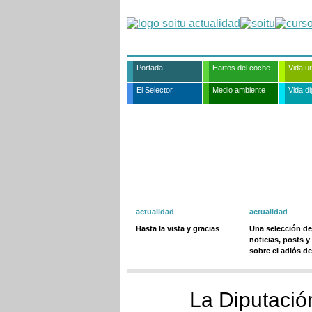
Portada
Hartos del coche
Vida u
El Selector
Medio ambiente
Vida dig
actualidad
actualidad
Hasta la vista y gracias
Una selección de
noticias, posts y
sobre el adiós de
La Diputació