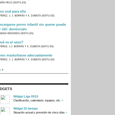
MÓN PECO (SOITU.ES)
xo oral para ella
PÉREZ, J. J. BORRÁS Y X. ZUBIETA (SOITU.ES)
scargarse porno infantil sin querer puede
r útil: denúncialo
GENIA REDONDO (SOITU.ES)
ué es el sexo?
PÉREZ, J.J. BORRÁS Y X. ZUBIETA (SOITU.ES)
mo masturbarse adecuadamente
PÉREZ, J. J. BORRÁS Y X. ZUBIETA (SOITU.ES)
s
»
IDGETS
Widget Liga 0910
»
Clasificación, calendario, equipos, etc.
Widget El tiempo
»
Situación actual y previsión de cinco días