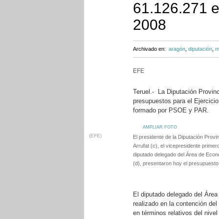
61.126.271 e
2008
Archivado en:
aragón
,
diputación
,
m
EFE
Teruel.- La Diputación Provinc
presupuestos para el Ejercici
formado por PSOE y PAR.
AMPLIAR FOTO
(EFE)
El presidente de la Diputación Provin
Arrufat (c), el vicepresidente primero
diputado delegado del Área de Eco
(d), presentaron hoy el presupuesto 
El diputado delegado del Área
realizado en la contención del
en términos relativos del niv