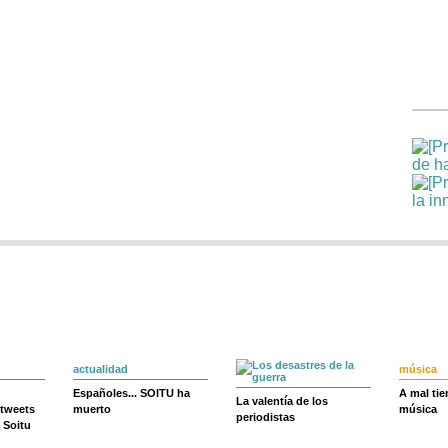
actualidad
música
Españoles... SOITU ha
A mal ti
La valentía de los
 tweets
muerto
música
periodistas
 Soitu