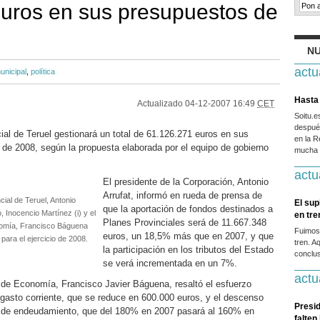
uros en sus presupuestos de
NU
actu
unicipal
,
política
Hasta 
Actualizado
04-12-2007 16:49
CET
Soitu.
después
ial de Teruel gestionará un total de 61.126.271 euros en sus
en la R
o de 2008, según la propuesta elaborada por el equipo de gobierno
mucha g
actu
El presidente de la Corporación, Antonio
Arrufat, informó en rueda de prensa de
cial de Teruel, Antonio
El sup
que la aportación de fondos destinados a
, Inocencio Martínez (i) y el
en tr
Planes Provinciales será de 11.667.348
nomía, Francisco Báguena
Fuimos
euros, un 18,5% más que en 2007, y que
para el ejercicio de 2008.
tren. A
la participación en los tributos del Estado
conclus
se verá incrementada en un 7%.
actu
 de Economía, Francisco Javier Báguena, resaltó el esfuerzo
 gasto corriente, que se reduce en 600.000 euros, y el descenso
Presid
el de endeudamiento, que del 180% en 2007 pasará al 160% en
falten