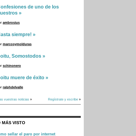
onfesiones de uno de los
uestros
»
or
ambrosius
asta siempre!
»
or
marcosymolduras
oitu, Somostodos
»
or
schinonero
oitu muere de éxito
»
or
ralphdelvalle
as vuestras noticias
»
Regístrate y escribe
»
 MÁS VISTO
mo sellar el paro por internet