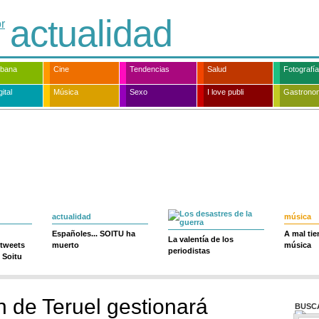
actualidad
rbana
Cine
Tendencias
Salud
Fotografía
ital
Música
Sexo
I love publi
Gastrono
actualidad
música
Españoles... SOITU ha
A mal ti
La valentía de los
 tweets
muerto
música
periodistas
 Soitu
n de Teruel gestionará
BUSC