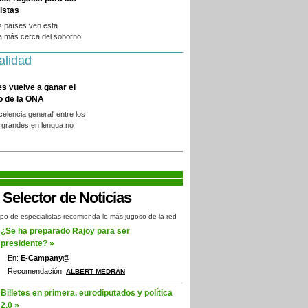
istas
s países ven esta
a más cerca del soborno.
alidad
es vuelve a ganar el
o de la ONA
xcelencia general' entre los
 grandes en lengua no
.
po de especialistas recomienda lo más jugoso de la red
¿Se ha preparado Rajoy para ser
presidente? »
En:
E-Campany@
Recomendación:
ALBERT MEDRÁN
Billetes en primera, eurodiputados y política
2.0 »