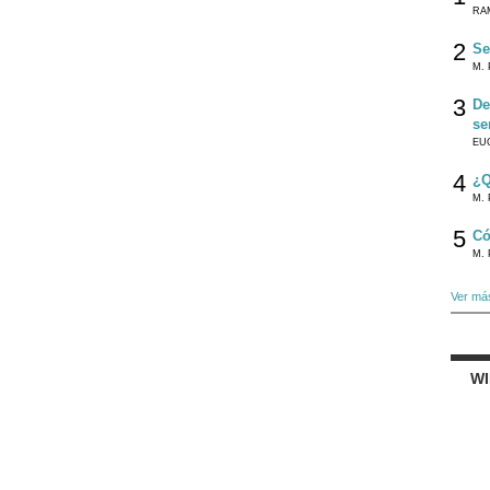
RA
2
Se
M. 
3
De
se
EU
4
¿Q
M. 
5
Có
M. 
Ver má
W