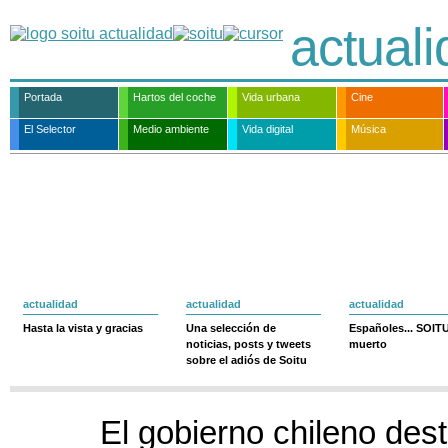
actual
Portada
Hartos del coche
Vida urbana
Cine
El Selector
Medio ambiente
Vida digital
Música
actualidad
actualidad
actualidad
Hasta la vista y gracias
Una selección de
Españoles... SOIT
noticias, posts y tweets
muerto
sobre el adiós de Soitu
El gobierno chileno des