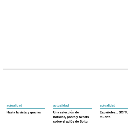
actualidad
actualidad
actualidad
Hasta la vista y gracias
Una selección de
Españoles... SOIT
noticias, posts y tweets
muerto
sobre el adiós de Soitu