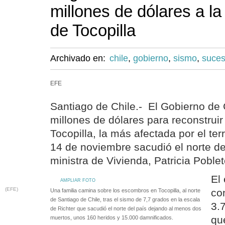
millones de dólares a la
de Tocopilla
Archivado en:
chile
,
gobierno
,
sismo
,
suce
EFE
Santiago de Chile.- El Gobierno de 
millones de dólares para reconstruir
Tocopilla, la más afectada por el te
14 de noviembre sacudió el norte del
ministra de Vivienda, Patricia Poblet
El 
AMPLIAR FOTO
(EFE)
co
Una familia camina sobre los escombros en Tocopilla, al norte
de Santiago de Chile, tras el sismo de 7,7 grados en la escala
3.
de Richter que sacudió el norte del país dejando al menos dos
qu
muertos, unos 160 heridos y 15.000 damnificados.