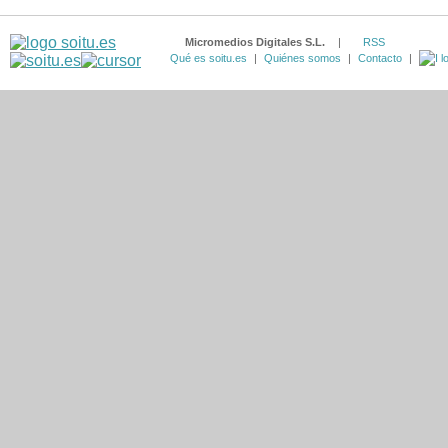
Micromedios Digitales S.L.
|
RSS
Qué es soitu.es
|
Quiénes somos
|
Contacto
|