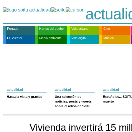
actual
Portada
Hartos del coche
Vida urbana
Cine
El Selector
Medio ambiente
Vida digital
Música
actualidad
actualidad
actualidad
Hasta la vista y gracias
Una selección de
Españoles... SOIT
noticias, posts y tweets
muerto
sobre el adiós de Soitu
Vivienda invertirá 15 mi