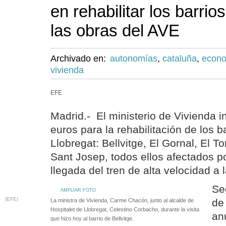
en rehabilitar los barrio
las obras del AVE
Archivado en:
autonomías
,
cataluña
,
econ
vivienda
EFE
Madrid.- El ministerio de Vivienda i
euros para la rehabilitación de los b
Llobregat: Bellvitge, El Gornal, El T
Sant Josep, todos ellos afectados p
llegada del tren de alta velocidad a 
Se
AMPLIAR FOTO
(EFE)
de
La ministra de Vivienda, Carme Chacón, junto al alcalde de
Hospitalet de Llobregat, Celestino Corbacho, durante la visita
an
que hizo hoy al barrio de Bellvitge.