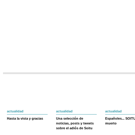
actualidad
actualidad
actualidad
Hasta la vista y gracias
Una selección de
Españoles... SOIT
noticias, posts y tweets
muerto
sobre el adiós de Soitu