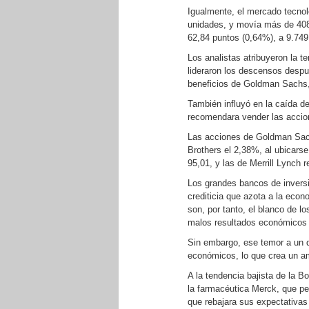
Igualmente, el mercado tecnol
unidades, y movía más de 408 
62,84 puntos (0,64%), a 9.749
Los analistas atribuyeron la te
lideraron los descensos desp
beneficios de Goldman Sachs,
También influyó en la caída d
recomendara vender las acci
Las acciones de Goldman Sach
Brothers el 2,38%, al ubicarse
95,01, y las de Merrill Lynch 
Los grandes bancos de inversi
crediticia que azota a la ec
son, por tanto, el blanco de 
malos resultados económicos p
Sin embargo, ese temor a un d
económicos, lo que crea un am
A la tendencia bajista de la 
la farmacéutica Merck, que pe
que rebajara sus expectativas 