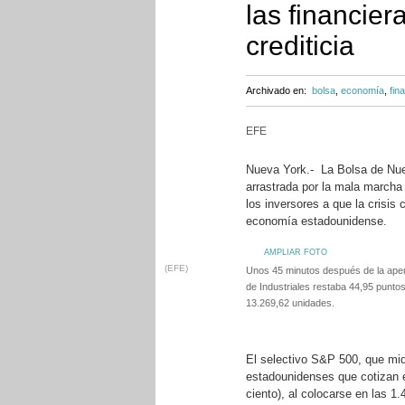
las financier
crediticia
Archivado en:
bolsa
,
economía
,
fin
EFE
Nueva York.- La Bolsa de Nuev
arrastrada por la mala marcha 
los inversores a que la crisis 
economía estadounidense.
AMPLIAR FOTO
(EFE)
Unos 45 minutos después de la aper
de Industriales restaba 44,95 punto
13.269,62 unidades.
El selectivo S&P 500, que mid
estadounidenses que cotizan e
ciento), al colocarse en las 1