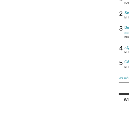
RA
2
Se
M. 
3
De
se
EU
4
¿Q
M. 
5
Có
M. 
Ver má
W