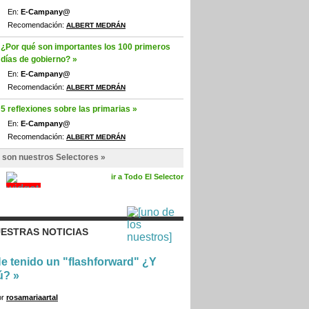
En:
E-Campany@
Recomendación:
ALBERT MEDRÁN
¿Por qué son importantes los 100 primeros
días de gobierno? »
En:
E-Campany@
Recomendación:
ALBERT MEDRÁN
5 reflexiones sobre las primarias »
En:
E-Campany@
Recomendación:
ALBERT MEDRÁN
 son nuestros Selectores »
ir a Todo El Selector
ESTRAS NOTICIAS
e tenido un "flashforward" ¿Y
ú?
»
or
rosamariaartal