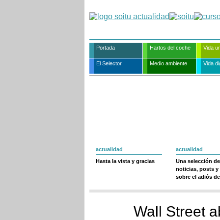
Portada
Hartos del coche
Vida u
El Selector
Medio ambiente
Vida dig
actualidad
actualidad
Hasta la vista y gracias
Una selección de
noticias, posts y
sobre el adiós de
Wall Street a