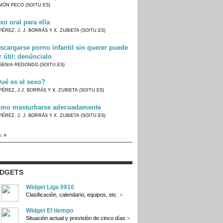
MÓN PECO (SOITU.ES)
xo oral para ella
PÉREZ, J. J. BORRÁS Y X. ZUBIETA (SOITU.ES)
scargarse porno infantil sin querer puede
r útil: denúncialo
GENIA REDONDO (SOITU.ES)
ué es el sexo?
PÉREZ, J.J. BORRÁS Y X. ZUBIETA (SOITU.ES)
mo masturbarse adecuadamente
PÉREZ, J. J. BORRÁS Y X. ZUBIETA (SOITU.ES)
s
»
IDGETS
Widget Liga 0910
»
Clasificación, calendario, equipos, etc.
Widget El tiempo
»
Situación actual y previsión de cinco días