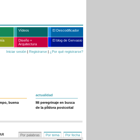
Vídeos
El Descodificador
mía
Diseño +
El blog de Gervasio
Arquitectura
Iniciar sesión
|
Registrarse
|
¿Por qué registrarse?
actualidad
empo, buena
Mi peregrinaje en busca
de la píldora postcoital
AR
Por palabras
Por tema
Por fecha