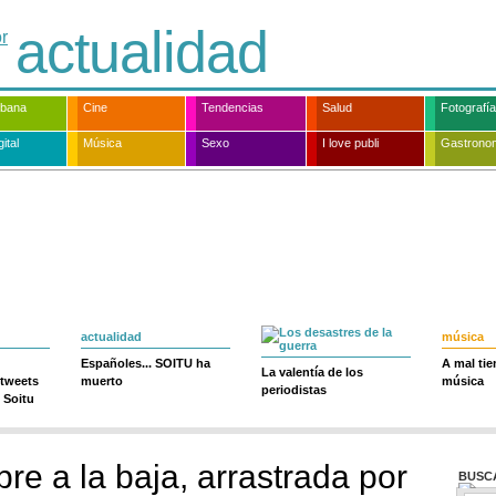
actualidad
rbana
Cine
Tendencias
Salud
Fotografía
ital
Música
Sexo
I love publi
Gastrono
actualidad
música
Españoles... SOITU ha
A mal ti
La valentía de los
 tweets
muerto
música
periodistas
 Soitu
bre a la baja, arrastrada por
BUSC