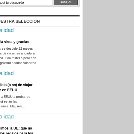
ESTRA SELECCIÓN
alidad
la vista y gracias
es se despide 22 meses
 de iniciar su andadura
ed. Con tristeza pero con
ratitud a todos vosotros.
alidad
licio (o no) de viajar
en en EEUU
 a EEUU a probar su
quí están las
iones. Mal, mal...
alidad
imos la UE: que no
 los regalos para los