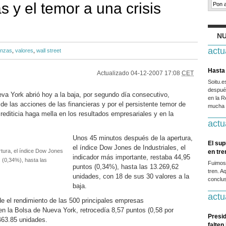
as y el temor a una crisis
NU
actu
anzas
,
valores
,
wall street
Hasta 
Actualizado
04-12-2007 17:08
CET
Soitu.
después
a York abrió hoy a la baja, por segundo día consecutivo,
en la R
de las acciones de las financieras y por el persistente temor de
mucha g
crediticia haga mella en los resultados empresariales y en la
actu
Unos 45 minutos después de la apertura,
El sup
el índice Dow Jones de Industriales, el
tura, el índice Dow Jones
en tr
indicador más importante, restaba 44,95
s (0,34%), hasta las
Fuimos
puntos (0,34%), hasta las 13.269,62
tren. A
unidades, con 18 de sus 30 valores a la
conclus
baja.
actu
e el rendimiento de las 500 principales empresas
n la Bolsa de Nueva York, retrocedía 8,57 puntos (0,58 por
Presid
.463.85 unidades.
falten