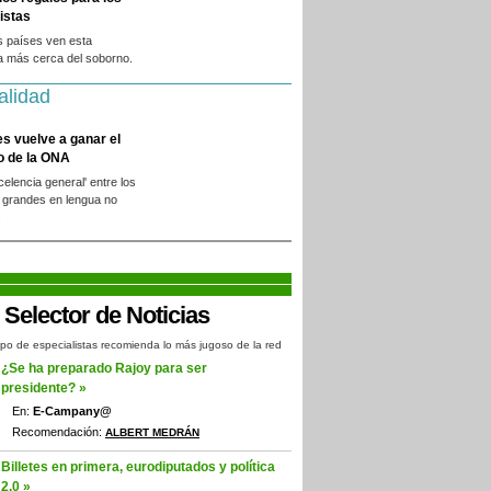
istas
s países ven esta
a más cerca del soborno.
alidad
es vuelve a ganar el
o de la ONA
xcelencia general' entre los
 grandes en lengua no
.
po de especialistas recomienda lo más jugoso de la red
¿Se ha preparado Rajoy para ser
presidente? »
En:
E-Campany@
Recomendación:
ALBERT MEDRÁN
Billetes en primera, eurodiputados y política
2.0 »