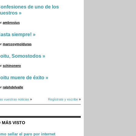
onfesiones de uno de los
uestros
»
or
ambrosius
asta siempre!
»
or
marcosymolduras
oitu, Somostodos
»
or
schinonero
oitu muere de éxito
»
or
ralphdelvalle
as vuestras noticias
»
Regístrate y escribe
»
 MÁS VISTO
mo sellar el paro por internet