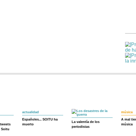
actualidad
música
Españoles... SOITU ha
A mal ti
La valentía de los
 tweets
muerto
música
periodistas
 Soitu