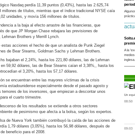
period
ógico Nasdaq perdía 11,39 puntos (0,43%), hasta las 2.625,74
millones de títulos, mientras que el índice tradicional NYSE caía
Alguno
,02 unidades, y movía 156 millones de títulos.
práctic
ndencia a la baja al efecto arrastre de las financieras, que
actu
ués de que JP Morgan Chase rebajara las previsiones de
 Lehman Brothers y Merrill Lynch.
Soitu.
premi
e estas acciones el hecho de que un analista de Punk Ziegel
A la 'e
ones de Bear Stearns, Goldman Sachs y Lehman Brothers.
medios
s bajaban el 2,24%, hasta los 221,80 dólares, las de Lehman
inglesa
 en 59,92 dólares, las de Bear Stearns caían el 3,38%,, hasta los
retrocedían el 3,20%, hasta los 57,17 dólares.
ón se encuentran entre las mayores víctimas de la crisis
onomía estadounidense especialmente desde el pasado agosto y
los temores de los inversores, que empiezan a descontar unos
Un equi
ara el cuarto trimestre.
08:50
escenso de los resultados se extiende a otros sectores
biente de pesimismo que afecta a la bolsa, según los expertos.
Bolsa de Nueva York también contribuyó la caída de las acciones de
rdía 1,79 dólares (3,05%), hasta los 56,98 dólares, después de
09:03
de beneficio para el 2008.