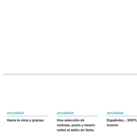
actualidad
actualidad
actualidad
Hasta la vista y gracias
Una selección de
Españoles... SOIT
noticias, posts y tweets
muerto
sobre el adiós de Soitu