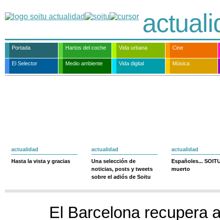
actual
Portada
Hartos del coche
Vida urbana
Cine
El Selector
Medio ambiente
Vida digital
Música
actualidad
actualidad
actualidad
Hasta la vista y gracias
Una selección de
Españoles... SOIT
noticias, posts y tweets
muerto
sobre el adiós de Soitu
El Barcelona recupera a