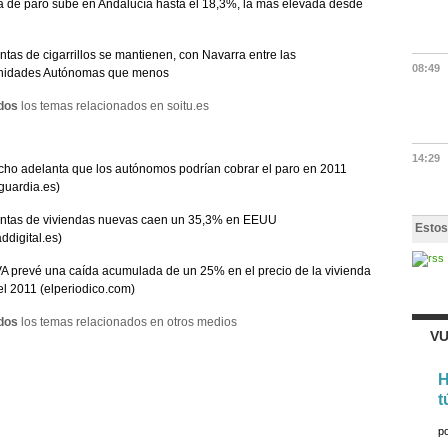
a de paro sube en Andalucía hasta el 18,3%, la más elevada desde
ntas de cigarrillos se mantienen, con Navarra entre las
08:49
idades Autónomas que menos
dos
los temas relacionados en soitu.es
14:29
ho adelanta que los autónomos podrían cobrar el paro en 2011
guardia.es)
entas de viviendas nuevas caen un 35,3% en EEUU
Estos
addigital.es)
A prevé una caída acumulada de un 25% en el precio de la vivienda
el 2011 (elperiodico.com)
dos
los temas relacionados en otros medios
VU
H
t
p