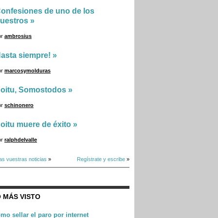
onfesiones de uno de los
uestros
»
or
ambrosius
asta siempre!
»
or
marcosymolduras
oitu, Somostodos
»
or
schinonero
oitu muere de éxito
»
or
ralphdelvalle
as vuestras noticias
»
Regístrate y escribe
»
 MÁS VISTO
mo sellar el paro por internet