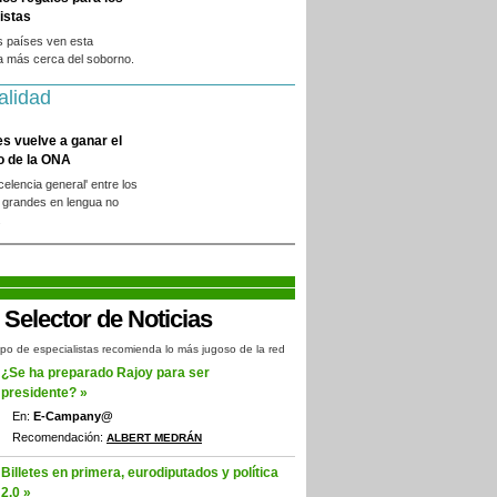
istas
s países ven esta
a más cerca del soborno.
alidad
es vuelve a ganar el
o de la ONA
xcelencia general' entre los
 grandes en lengua no
.
po de especialistas recomienda lo más jugoso de la red
¿Se ha preparado Rajoy para ser
presidente? »
En:
E-Campany@
Recomendación:
ALBERT MEDRÁN
Billetes en primera, eurodiputados y política
2.0 »