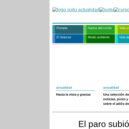
Portada
Hartos del coche
Vida u
El Selector
Medio ambiente
Vida dig
actualidad
actualidad
Hasta la vista y gracias
Una selección de
noticias, posts y
sobre el adiós de
El paro subi