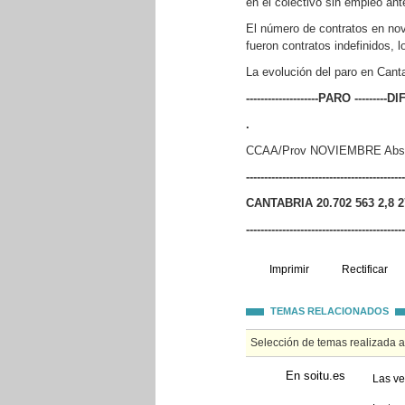
en el colectivo sin empleo ante
El número de contratos en nov
fueron contratos indefinidos,
La evolución del paro en Canta
--------------------PARO -------
.
CCAA/Prov NOVIEMBRE Abs. R
--------------------------------------------
CANTABRIA 20.702 563 2,8 2
--------------------------------------------
Imprimir
Rectificar
TEMAS RELACIONADOS
Selección de temas realizada 
En soitu.es
Las ve