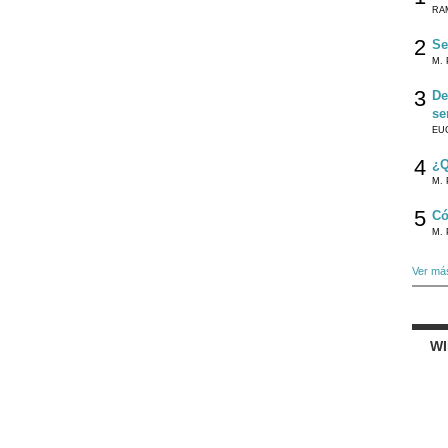
RA
2
Se
M. 
3
De
se
EU
4
¿Q
M. 
5
Có
M. 
Ver má
W