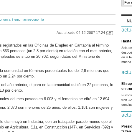
onomía
,
inem
,
macroeconomía
NU
actu
Actualizado
04-12-2007 17:24
CET
Hasta 
 registrados en las Oficinas de Empleo en Cantabria al término
Soitu.
563 personas (un 2,8 por ciento) en relación con el mes anterior,
después
pleados se situó en 20.702, según datos del Ministerio de
en la R
mucha g
la comunidad en términos porcentuales fue del 2,8 mientras que
actu
ó un 2,24 por ciento.
El sup
del año anterior, el paro en la comunidad subió en 27 personas, lo
en tr
3 por ciento.
Fuimos
inales del mes pasado en 8.008 y el femenino se cifró en 12.694.
tren. A
conclus
bria, 2.373 son menores de 25 años, de ellos, 1.181 son mujeres y
actu
lo disminuyó en Industria, con un trabajador parado menos que el
Presid
 en Agricultura, (11), en Construcción (147), en Servicios (392) y
falten