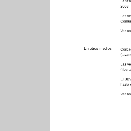
La tas
2003
Las ve
Comun
Ver to
En otros medios
Corbac
(lavan
Las v
(libert
El BBV
hasta 
Ver to