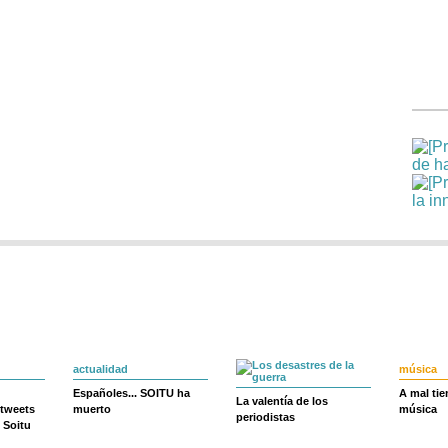
actualidad
música
Españoles... SOITU ha
A mal ti
La valentía de los
 tweets
muerto
música
periodistas
 Soitu