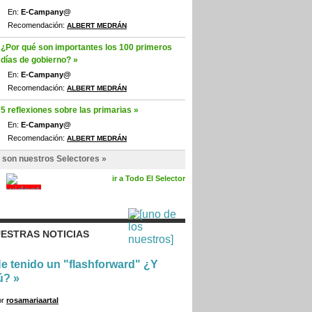
En:
E-Campany@
Recomendación:
ALBERT MEDRÁN
¿Por qué son importantes los 100 primeros
días de gobierno? »
En:
E-Campany@
Recomendación:
ALBERT MEDRÁN
5 reflexiones sobre las primarias »
En:
E-Campany@
Recomendación:
ALBERT MEDRÁN
 son nuestros Selectores »
ir a Todo El Selector
ESTRAS NOTICIAS
e tenido un "flashforward" ¿Y
ú?
»
or
rosamariaartal