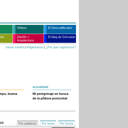
Vídeos
El Descodificador
mía
Diseño +
El blog de Gervasio
Arquitectura
Iniciar sesión
|
Registrarse
|
¿Por qué registrarse?
actualidad
empo, buena
Mi peregrinaje en busca
de la píldora postcoital
AR
Por palabras
Por tema
Por fecha