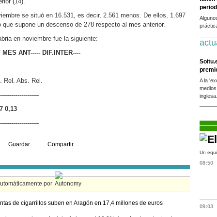
rior (14).
period
iembre se situó en 16.531, es decir, 2.561 menos. De ellos, 1.697
Alguno
 lo que supone un descenso de 278 respecto al mes anterior.
práctic
bria en noviembre fue la siguiente:
actu
--DIF MES ANT----- DIF.INTER----
Soitu.
premi
el. Abs. Rel.
A la 'e
medios
--------------------
inglesa
7 0,13
--------------------
Guardar
Compartir
Un equi
08:50
automáticamente por
ntas de cigarrillos suben en Aragón en 17,4 millones de euros
09:03