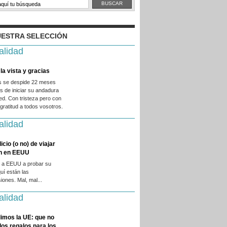
ESTRA SELECCIÓN
alidad
la vista y gracias
es se despide 22 meses
 de iniciar su andadura
ed. Con tristeza pero con
ratitud a todos vosotros.
alidad
licio (o no) de viajar
en en EEUU
 a EEUU a probar su
quí están las
iones. Mal, mal...
alidad
imos la UE: que no
 los regalos para los