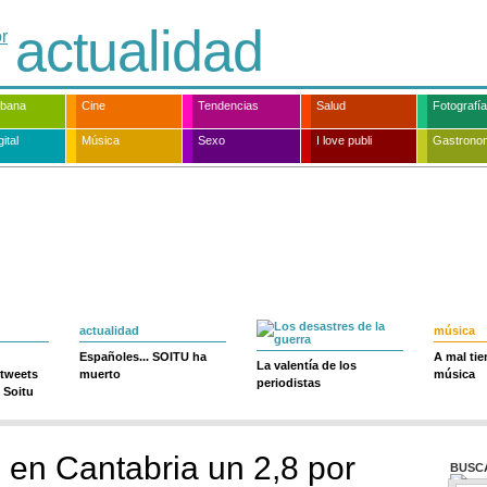
actualidad
rbana
Cine
Tendencias
Salud
Fotografía
ital
Música
Sexo
I love publi
Gastrono
actualidad
música
Españoles... SOITU ha
A mal ti
La valentía de los
 tweets
muerto
música
periodistas
 Soitu
ó en Cantabria un 2,8 por
BUSC