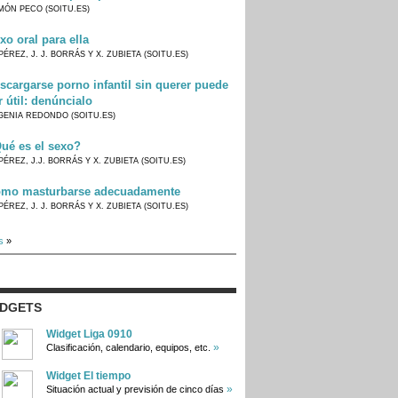
MÓN PECO (SOITU.ES)
xo oral para ella
PÉREZ, J. J. BORRÁS Y X. ZUBIETA (SOITU.ES)
scargarse porno infantil sin querer puede
r útil: denúncialo
GENIA REDONDO (SOITU.ES)
ué es el sexo?
PÉREZ, J.J. BORRÁS Y X. ZUBIETA (SOITU.ES)
mo masturbarse adecuadamente
PÉREZ, J. J. BORRÁS Y X. ZUBIETA (SOITU.ES)
s
»
IDGETS
Widget Liga 0910
»
Clasificación, calendario, equipos, etc.
Widget El tiempo
»
Situación actual y previsión de cinco días