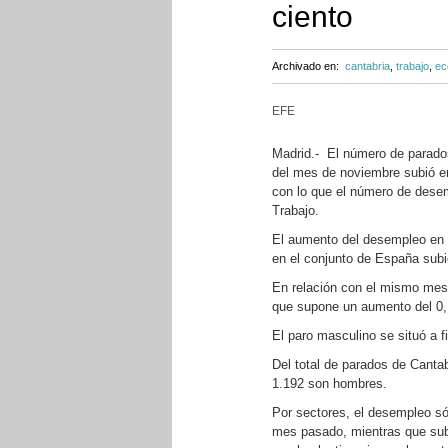
ciento
Archivado en:
cantabria
,
trabajo
,
ec
EFE
Madrid.- El número de parados
del mes de noviembre subió en 
con lo que el número de desem
Trabajo.
El aumento del desempleo en 
en el conjunto de España subi
En relación con el mismo mes 
que supone un aumento del 0,1
El paro masculino se situó a f
Del total de parados de Canta
1.192 son hombres.
Por sectores, el desempleo só
mes pasado, mientras que subió