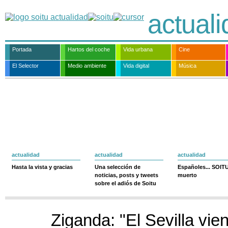
actual
Portada
Hartos del coche
Vida urbana
Cine
El Selector
Medio ambiente
Vida digital
Música
actualidad
actualidad
actualidad
Hasta la vista y gracias
Una selección de
Españoles... SOIT
noticias, posts y tweets
muerto
sobre el adiós de Soitu
Ziganda: "El Sevilla vie