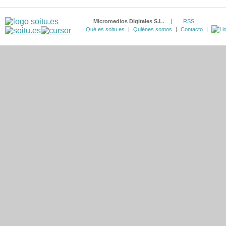
Micromedios Digitales S.L.
|
RSS
Qué es soitu.es
|
Quiénes somos
|
Contacto
|