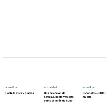
actualidad
actualidad
actualidad
Hasta la vista y gracias
Una selección de
Españoles... SOIT
noticias, posts y tweets
muerto
sobre el adiós de Soitu