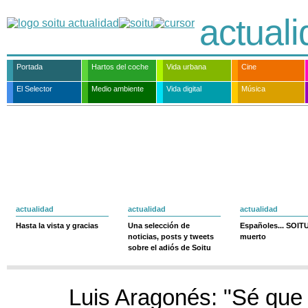
actual
Portada
Hartos del coche
Vida urbana
Cine
El Selector
Medio ambiente
Vida digital
Música
actualidad
actualidad
actualidad
Hasta la vista y gracias
Una selección de
Españoles... SOIT
noticias, posts y tweets
muerto
sobre el adiós de Soitu
Luis Aragonés: "Sé que