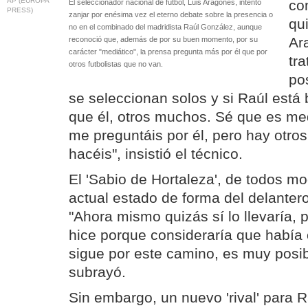
AP (EUROPA
co
El seleccionador nacional de fútbol, Luis Aragonés, intentó
PRESS)
zanjar por enésima vez el eterno debate sobre la presencia o
qu
no en el combinado del madridista Raúl González, aunque
Ar
reconoció que, además de por su buen momento, por su
carácter "mediático", la prensa pregunta más por él que por
tra
otros futbolistas que no van.
po
se seleccionan solos y si Raúl está 
que él, otros muchos. Sé que es med
me preguntáis por él, pero hay otros
hacéis", insistió el técnico.
El 'Sabio de Hortaleza', de todos mo
actual estado de forma del delante
"Ahora mismo quizás sí lo llevaría, p
hice porque consideraría que había 
sigue por este camino, es muy posib
subrayó.
Sin embargo, un nuevo 'rival' para R