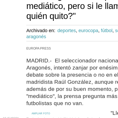
mediático, pero si le lla
quién quito?"
Archivado en:
deportes
,
eurocopa
,
fútbol
,
s
aragonés
EUROPA PRESS
MADRID.- El seleccionador nacional 
Aragonés, intentó zanjar por enésim
debate sobre la presencia o no en e
madridista Raúl González, aunque r
además de por su buen momento, po
"mediático", la prensa pregunta más 
futbolistas que no van.
"L
AMPLIAR FOTO