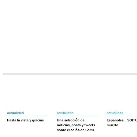
actualidad
actualidad
actualidad
Hasta la vista y gracias
Una selección de
Españoles... SOIT
noticias, posts y tweets
muerto
sobre el adiós de Soitu