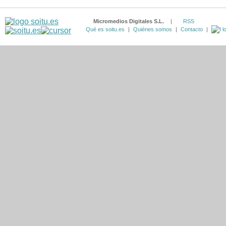
Micromedios Digitales S.L.
|
RSS
Qué es soitu.es
|
Quiénes somos
|
Contacto
|