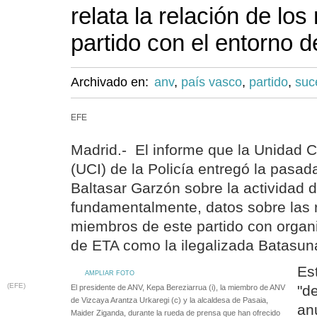
relata la relación de lo
partido con el entorno 
Archivado en:
anv
,
país vasco
,
partido
,
suc
EFE
Madrid.- El informe que la Unidad C
(UCI) de la Policía entregó la pasa
Baltasar Garzón sobre la actividad 
fundamentalmente, datos sobre las 
miembros de este partido con organ
de ETA como la ilegalizada Batasun
Es
AMPLIAR FOTO
(EFE)
"d
El presidente de ANV, Kepa Bereziarrua (i), la miembro de ANV
de Vizcaya Arantza Urkaregi (c) y la alcaldesa de Pasaia,
an
Maider Ziganda, durante la rueda de prensa que han ofrecido