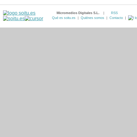
Micromedios Digitales S.L.
|
RSS
Qué es soitu.es
|
Quiénes somos
|
Contacto
|