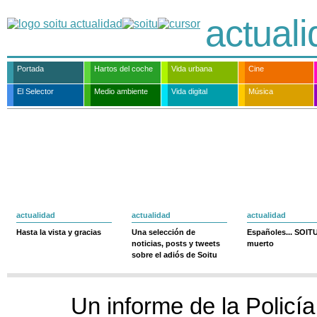
actual
Portada
Hartos del coche
Vida urbana
Cine
El Selector
Medio ambiente
Vida digital
Música
actualidad
actualidad
actualidad
Hasta la vista y gracias
Una selección de
Españoles... SOIT
noticias, posts y tweets
muerto
sobre el adiós de Soitu
Un informe de la Policí