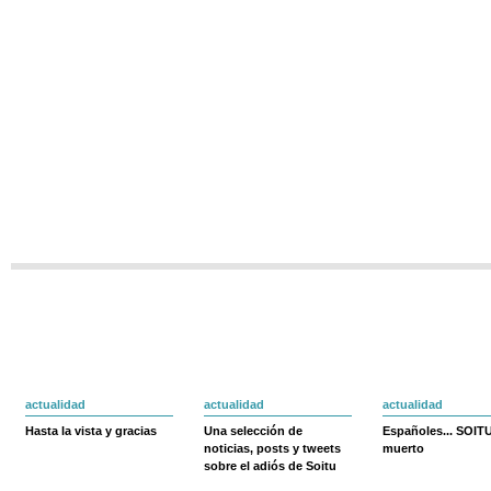
actualidad
actualidad
actualidad
Hasta la vista y gracias
Una selección de
Españoles... SOIT
noticias, posts y tweets
muerto
sobre el adiós de Soitu