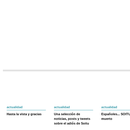
actualidad
actualidad
actualidad
Hasta la vista y gracias
Una selección de
Españoles... SOIT
noticias, posts y tweets
muerto
sobre el adiós de Soitu