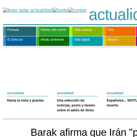
actual
Portada
Hartos del coche
Vida urbana
Cine
El Selector
Medio ambiente
Vida digital
Música
actualidad
actualidad
actualidad
Hasta la vista y gracias
Una selección de
Españoles... SOIT
noticias, posts y tweets
muerto
sobre el adiós de Soitu
Barak afirma que Irán 