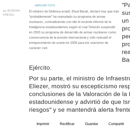
"P
AMPLIAR FOTO
ap (EUROPA
su
El ministro de Defensa israelí, Ehud Barak, declaró hoy que Irán
PRESS)
"probablemente" ha reanudado su programa de armas
un
nucleares, contradiciendo con ello el reciente informe de la
pr
Inteligencia estadounidense según el cual Teherán suspendió
en 2003 su programa de desarrollo de armas nucleares como
pe
consecuencia de la presión internacional y sólo reanudó el
pr
enriquecimiento de uranio en 2005 para los reactores de
carácter civil.
re
Ba
Ejército.
Por su parte, el ministro de Infraes
Eliezer, mostró su escepticismo res
conclusiones de la Valoración de la 
estadounidense y advirtió de que Isr
riesgos" y se mantendrá alerta frente
Imprimir
Rectificar
Guardar
Compartir