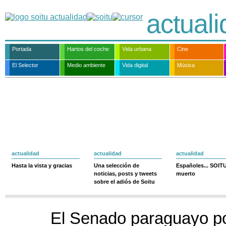
actual
Portada
Hartos del coche
Vida urbana
Cine
El Selector
Medio ambiente
Vida digital
Música
actualidad
actualidad
actualidad
Hasta la vista y gracias
Una selección de
Españoles... SOIT
noticias, posts y tweets
muerto
sobre el adiós de Soitu
El Senado paraguayo po