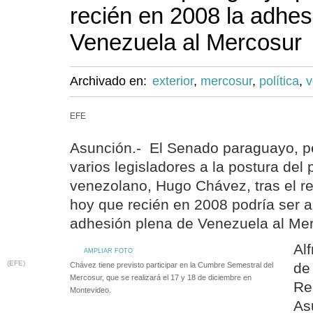
recién en 2008 la adhes
Venezuela al Mercosur
Archivado en:
exterior
,
mercosur
,
política
,
v
EFE
Asunción.- El Senado paraguayo, p
varios legisladores a la postura del 
venezolano, Hugo Chávez, tras el r
hoy que recién en 2008 podría ser a
adhesión plena de Venezuela al Mer
Alf
AMPLIAR FOTO
(EFE)
de
Chávez tiene previsto participar en la Cumbre Semestral del
Mercosur, que se realizará el 17 y 18 de diciembre en
Re
Montevideo.
As