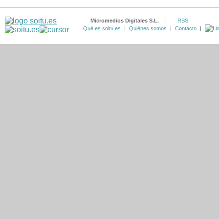
Micromedios Digitales S.L.
|
RSS
Qué es soitu.es
|
Quiénes somos
|
Contacto
|