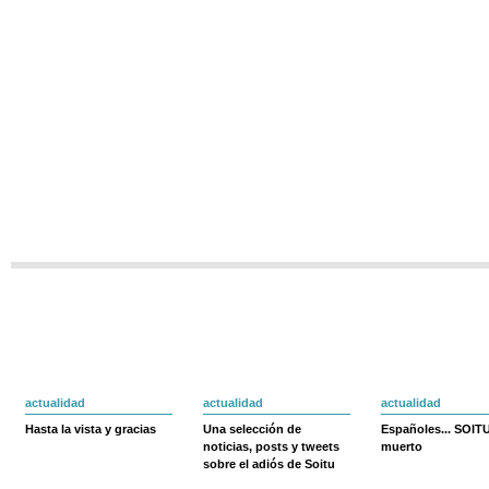
actualidad
actualidad
actualidad
Hasta la vista y gracias
Una selección de
Españoles... SOIT
noticias, posts y tweets
muerto
sobre el adiós de Soitu