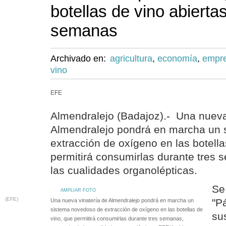
botellas de vino abierta
semanas
Archivado en:
agricultura
,
economía
,
empr
vino
EFE
Almendralejo (Badajoz).- Una nueva
Almendralejo pondrá en marcha un 
extracción de oxígeno en las botella
permitirá consumirlas durante tres
las cualidades organolépticas.
Se 
AMPLIAR FOTO
(EFE)
"P
Una nueva vinatería de Almendralejo pondrá en marcha un
sistema novedoso de extracción de oxígeno en las botellas de
su
vino, que permitirá consumirlas durante tres semanas,