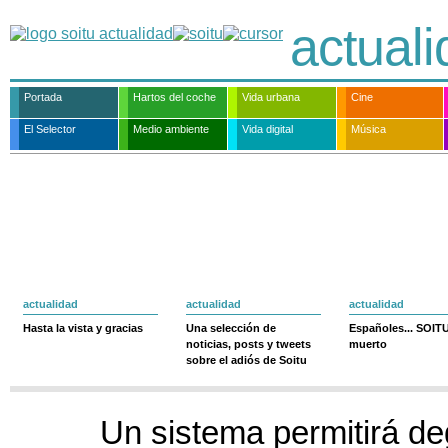
actual
Portada
Hartos del coche
Vida urbana
Cine
El Selector
Medio ambiente
Vida digital
Música
actualidad
actualidad
actualidad
Hasta la vista y gracias
Una selección de
Españoles... SOIT
noticias, posts y tweets
muerto
sobre el adiós de Soitu
Un sistema permitirá de