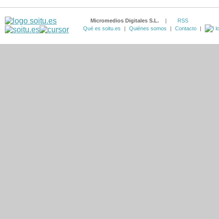
Micromedios Digitales S.L.
|
RSS
Qué es soitu.es
|
Quiénes somos
|
Contacto
|