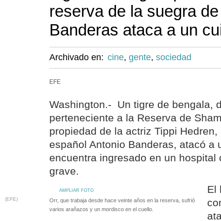
reserva de la suegra de
Banderas ataca a un cu
Archivado en:
cine
,
gente
,
sociedad
EFE
Washington.- Un tigre de bengala, d
perteneciente a la Reserva de Sham
propiedad de la actriz Tippi Hedren,
español Antonio Banderas, atacó a 
encuentra ingresado en un hospital
grave.
El
AMPLIAR FOTO
(EFE)
co
Orr, que trabaja desde hace veinte años en la reserva, sufrió
varios arañazos y un mordisco en el cuello.
at