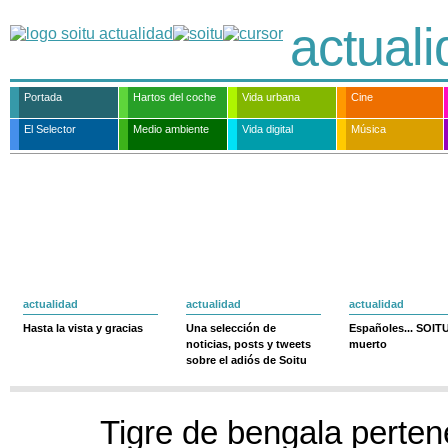
actual
Portada
Hartos del coche
Vida urbana
Cine
El Selector
Medio ambiente
Vida digital
Música
actualidad
actualidad
actualidad
Hasta la vista y gracias
Una selección de
Españoles... SOIT
noticias, posts y tweets
muerto
sobre el adiós de Soitu
Tigre de bengala perten