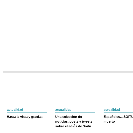
actualidad
actualidad
actualidad
Hasta la vista y gracias
Una selección de
Españoles... SOIT
noticias, posts y tweets
muerto
sobre el adiós de Soitu