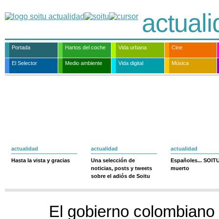
actual
Portada
Hartos del coche
Vida urbana
Cine
El Selector
Medio ambiente
Vida digital
Música
actualidad
actualidad
actualidad
Hasta la vista y gracias
Una selección de
Españoles... SOIT
noticias, posts y tweets
muerto
sobre el adiós de Soitu
El gobierno colombiano