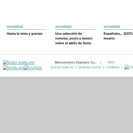
actualidad
actualidad
actualidad
Hasta la vista y gracias
Una selección de
Españoles... SOIT
noticias, posts y tweets
muerto
sobre el adiós de Soitu
Micromedios Digitales S.L.
|
RSS
Qué es soitu.es
|
Quiénes somos
|
Contacto
|