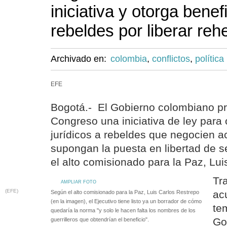
iniciativa y otorga benef
rebeldes por liberar re
Archivado en:
colombia
,
conflictos
,
política
EFE
Bogotá.- El Gobierno colombiano pr
Congreso una iniciativa de ley para 
jurídicos a rebeldes que negocien 
supongan la puesta en libertad de s
el alto comisionado para la Paz, Lui
Tr
AMPLIAR FOTO
(EFE)
ac
Según el alto comisionado para la Paz, Luis Carlos Restrepo
(en la imagen), el Ejecutivo tiene listo ya un borrador de cómo
tem
quedaría la norma "y solo le hacen falta los nombres de los
Go
guerrilleros que obtendrían el beneficio".