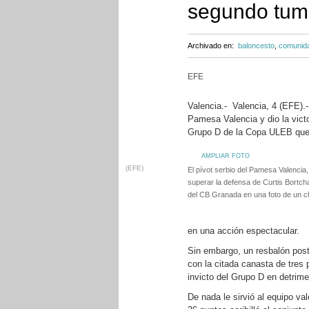
segundo tum
Archivado en:
baloncesto
,
comunida
EFE
Valencia.- Valencia, 4 (EFE).-
Pamesa Valencia y dio la victor
Grupo D de la Copa ULEB que 
AMPLIAR FOTO
(EFE)
El pívot serbio del Pamesa Valencia, 
superar la defensa de Curtis Bortch
del CB Granada en una foto de un c
en una acción espectacular.
Sin embargo, un resbalón poste
con la citada canasta de tres p
invicto del Grupo D en detrime
De nada le sirvió al equipo v