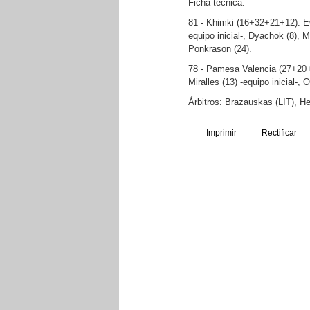
Ficha técnica:
81 - Khimki (16+32+21+12): Ewi
equipo inicial-, Dyachok (8), 
Ponkrason (24).
78 - Pamesa Valencia (27+20+1
Miralles (13) -equipo inicial-, O
Árbitros: Brazauskas (LIT), H
Imprimir
Rectificar