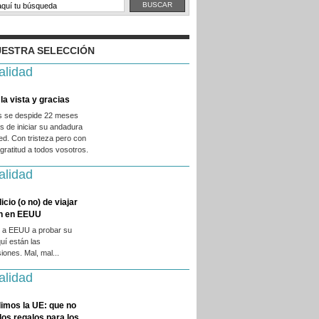
ESTRA SELECCIÓN
alidad
la vista y gracias
es se despide 22 meses
 de iniciar su andadura
ed. Con tristeza pero con
ratitud a todos vosotros.
alidad
licio (o no) de viajar
en en EEUU
 a EEUU a probar su
quí están las
iones. Mal, mal...
alidad
imos la UE: que no
 los regalos para los