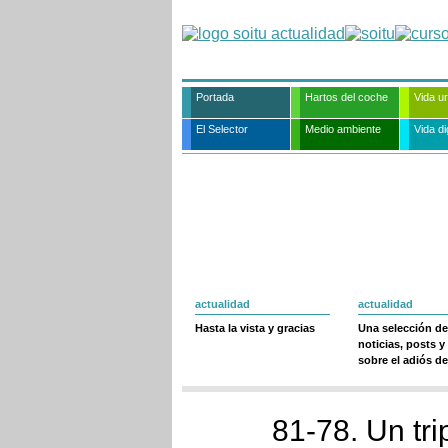
Portada
Hartos del coche
Vida u
El Selector
Medio ambiente
Vida dig
actualidad
actualidad
Hasta la vista y gracias
Una selección de
noticias, posts y
sobre el adiós de
81-78. Un tri