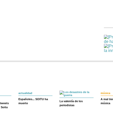
actualidad
música
Españoles... SOITU ha
A mal ti
La valentía de los
 tweets
muerto
música
periodistas
 Soitu