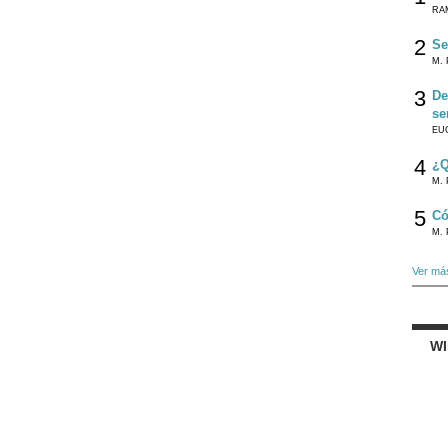
RA
2
Se
M. 
3
De
se
EU
4
¿Q
M. 
5
Có
M. 
Ver má
W