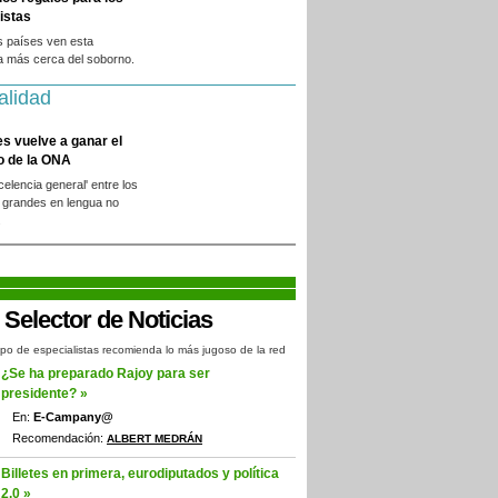
istas
s países ven esta
a más cerca del soborno.
alidad
es vuelve a ganar el
o de la ONA
xcelencia general' entre los
 grandes en lengua no
.
po de especialistas recomienda lo más jugoso de la red
¿Se ha preparado Rajoy para ser
presidente? »
En:
E-Campany@
Recomendación:
ALBERT MEDRÁN
Billetes en primera, eurodiputados y política
2.0 »