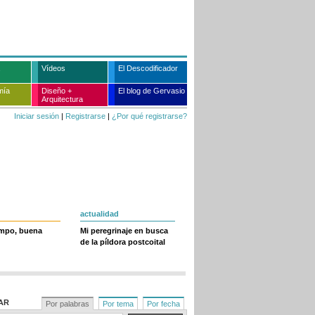
Vídeos
El Descodificador
mía
Diseño +
El blog de Gervasio
Arquitectura
Iniciar sesión
|
Registrarse
|
¿Por qué registrarse?
actualidad
empo, buena
Mi peregrinaje en busca
de la píldora postcoital
AR
Por palabras
Por tema
Por fecha