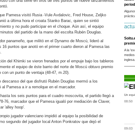
o ruso con una serie en tiros de tres puntos de nueve lanzamientos
period
entó.
Alguno
 que Pamesa visitó Rusia -Vule Avdalovic, Fred House, Zeljko
práctic
ió a última hora el croata Stanko Barac, quien se sintió
actu
miento y no pudo participar en el choque. Aún así, el equipo
 minutos del partido de la mano del escolta Rubén Douglas.
Soitu.
ador panameño, que militó en el Dynamo de Moscú, lideró al
premi
os 16 puntos que anotó en el primer cuarto dieron al Pamesa las
A la 'e
.
medios
inglesa
ión del Khimki se vieron frenados por el empuje bajo los tableros
lmente el equipo de éste barrio del norte de Moscú obtuvo premio
o con un punto de ventaja (48-47, m.20).
de descanso del que disfrutó Rubén Douglas mermó a los
ó al Pamesa a ir a remolque en el marcador.
Un equi
hasta los seis puntos para el cuadro moscovita, el partido llegó a
o 78-76, marcador que el Pamesa igualó por mediación de Claver,
08:50
r 'alley hoop'.
ropio jugador valenciano impidió al equipo la posibilidad de
último segundo del jugador local Anton Ponkratov que dejó el
09:03