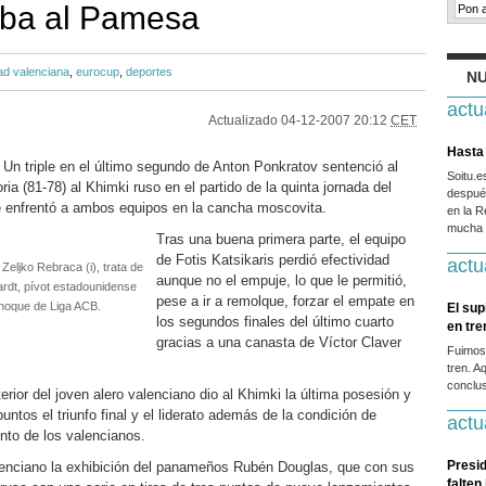
ba al Pamesa
d valenciana
,
eurocup
,
deportes
NU
actu
Actualizado
04-12-2007 20:12
CET
Hasta 
 Un triple en el último segundo de Anton Ponkratov sentenció al
Soitu.
ia (81-78) al Khimki ruso en el partido de la quinta jornada del
después
enfrentó a ambos equipos en la cancha moscovita.
en la R
mucha g
Tras una buena primera parte, el equipo
de Fotis Katsikaris perdió efectividad
actu
Zeljko Rebraca (i), trata de
aunque no el empuje, lo que le permitió,
ardt, pívot estadounidense
pese a ir a remolque, forzar el empate en
hoque de Liga ACB.
El sup
los segundos finales del último cuarto
en tr
gracias a una canasta de Víctor Claver
Fuimos
tren. A
conclus
rior del joven alero valenciano dio al Khimki la última posesión y
untos el triunfo final y el liderato además de la condición de
actu
nto de los valencianos.
Presid
alenciano la exhibición del panameños Rubén Douglas, que con sus
falten