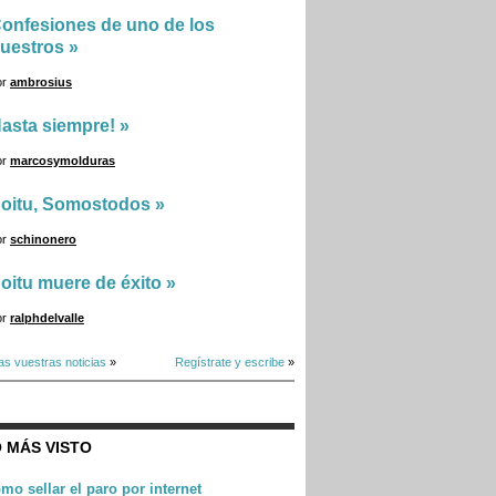
onfesiones de uno de los
uestros
»
or
ambrosius
asta siempre!
»
or
marcosymolduras
oitu, Somostodos
»
or
schinonero
oitu muere de éxito
»
or
ralphdelvalle
as vuestras noticias
»
Regístrate y escribe
»
 MÁS VISTO
mo sellar el paro por internet