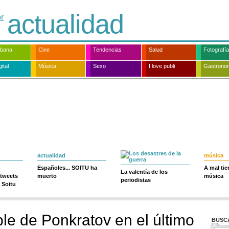
actualidad
rbana
Cine
Tendencias
Salud
Fotografía
ital
Música
Sexo
I love publi
Gastrono
actualidad
música
Españoles... SOITU ha
A mal ti
La valentía de los
 tweets
muerto
música
periodistas
 Soitu
ple de Ponkratov en el último
BUSC