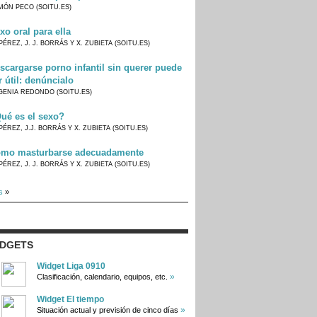
MÓN PECO (SOITU.ES)
xo oral para ella
PÉREZ, J. J. BORRÁS Y X. ZUBIETA (SOITU.ES)
scargarse porno infantil sin querer puede
r útil: denúncialo
GENIA REDONDO (SOITU.ES)
ué es el sexo?
PÉREZ, J.J. BORRÁS Y X. ZUBIETA (SOITU.ES)
mo masturbarse adecuadamente
PÉREZ, J. J. BORRÁS Y X. ZUBIETA (SOITU.ES)
s
»
IDGETS
Widget Liga 0910
»
Clasificación, calendario, equipos, etc.
Widget El tiempo
»
Situación actual y previsión de cinco días