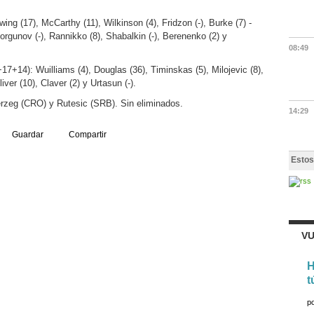
ng (17), McCarthy (11), Wilkinson (4), Fridzon (-), Burke (7) -
Morgunov (-), Rannikko (8), Shabalkin (-), Berenenko (2) y
08:49
7+14): Wuilliams (4), Douglas (36), Timinskas (5), Milojevic (8),
liver (10), Claver (2) y Urtasun (-).
erzeg (CRO) y Rutesic (SRB). Sin eliminados.
14:29
Guardar
Compartir
Estos
VU
H
t
p