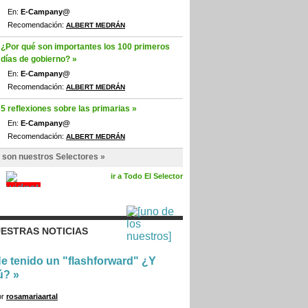
En:
E-Campany@
Recomendación:
ALBERT MEDRÁN
¿Por qué son importantes los 100 primeros
días de gobierno? »
En:
E-Campany@
Recomendación:
ALBERT MEDRÁN
5 reflexiones sobre las primarias »
En:
E-Campany@
Recomendación:
ALBERT MEDRÁN
 son nuestros Selectores »
ir a Todo El Selector
ESTRAS NOTICIAS
e tenido un "flashforward" ¿Y
ú?
»
or
rosamariaartal