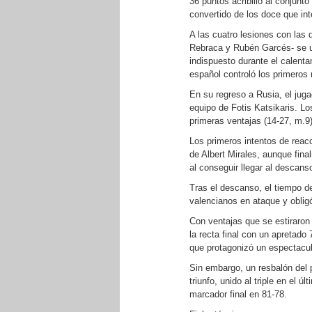
36 puntos acribilló al conjunt
convertido de los doce que int
A las cuatro lesiones con las
Rebraca y Rubén Garcés- se un
indispuesto durante el calenta
español controló los primeros
En su regreso a Rusia, el jug
equipo de Fotis Katsikaris. L
primeras ventajas (14-27, m.9)
Los primeros intentos de reacc
de Albert Mirales, aunque fina
al conseguir llegar al descans
Tras el descanso, el tiempo 
valencianos en ataque y oblig
Con ventajas que se estiraron 
la recta final con un apretad
que protagonizó un espectacula
Sin embargo, un resbalón del p
triunfo, unido al triple en el 
marcador final en 81-78.