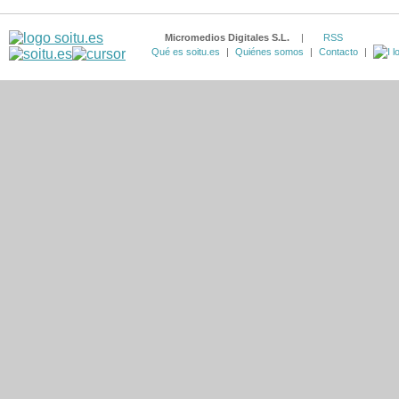
Micromedios Digitales S.L.
|
RSS
Qué es soitu.es
|
Quiénes somos
|
Contacto
|