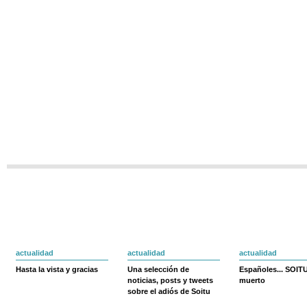
actualidad
actualidad
actualidad
Hasta la vista y gracias
Una selección de
Españoles... SOIT
noticias, posts y tweets
muerto
sobre el adiós de Soitu