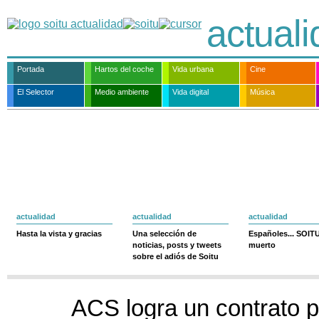
actual
Portada
Hartos del coche
Vida urbana
Cine
El Selector
Medio ambiente
Vida digital
Música
actualidad
actualidad
actualidad
Hasta la vista y gracias
Una selección de
Españoles... SOIT
noticias, posts y tweets
muerto
sobre el adiós de Soitu
ACS logra un contrato p