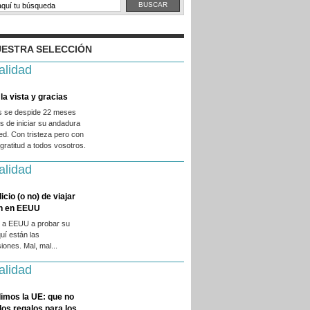
ESTRA SELECCIÓN
alidad
la vista y gracias
es se despide 22 meses
 de iniciar su andadura
ed. Con tristeza pero con
ratitud a todos vosotros.
alidad
licio (o no) de viajar
en en EEUU
 a EEUU a probar su
quí están las
iones. Mal, mal...
alidad
imos la UE: que no
 los regalos para los