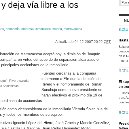
 deja vía libre a los
NU
actu
nes
,
economía
,
empresa
,
inmobiliario
,
madrid
,
metrovacesa
Hasta 
Actualizado
04-12-2007 20:22
CET
Soitu.
después
istración de Metrovacesa aceptó hoy la dimisión de Joaquín
en la R
compañía, en virtud del acuerdo de separación alcanzado el
mucha g
principales accionistas de la inmobiliaria.
actu
Fuentes cercanas a la compañía
informaron a Efe que la dimisión de
oaquín Rivero saluda
El sup
Rivero y el nombramiento de Román
e Accionistas.
en tr
Sanahuja como nuevo presidente se
Fuimos
harán efectivos el próximo día 19 de
tren. A
raordinaria de accionistas.
conclus
ón como vicepresidenta de la inmobiliaria Victoria Soler, hija del
actu
er, y todos los miembros de su equipo.
jecutivos Ignacio López del Hierro, José Gracia y Manolo González,
Presid
 Caja Castilla La Mancha, Juan Pedro Hernández Moltó.
falten