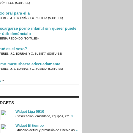
MÓN PECO (SOITU.ES)
xo oral para ella
PÉREZ, J. J. BORRÁS Y X. ZUBIETA (SOITU.ES)
scargarse porno infantil sin querer puede
r útil: denúncialo
GENIA REDONDO (SOITU.ES)
ué es el sexo?
PÉREZ, J.J. BORRÁS Y X. ZUBIETA (SOITU.ES)
mo masturbarse adecuadamente
PÉREZ, J. J. BORRÁS Y X. ZUBIETA (SOITU.ES)
s
»
IDGETS
Widget Liga 0910
»
Clasificación, calendario, equipos, etc.
Widget El tiempo
»
Situación actual y previsión de cinco días