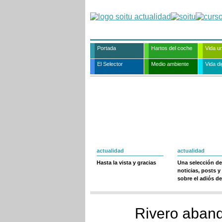
Portada
Hartos del coche
Vida u
El Selector
Medio ambiente
Vida dig
actualidad
actualidad
Hasta la vista y gracias
Una selección de
noticias, posts y
sobre el adiós de
Rivero aband