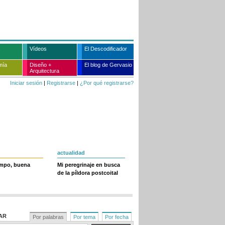
Vídeos
El Descodificador
mía
Diseño +
El blog de Gervasio
Arquitectura
Iniciar sesión
|
Registrarse
|
¿Por qué registrarse?
actualidad
empo, buena
Mi peregrinaje en busca
de la píldora postcoital
AR
Por palabras
Por tema
Por fecha