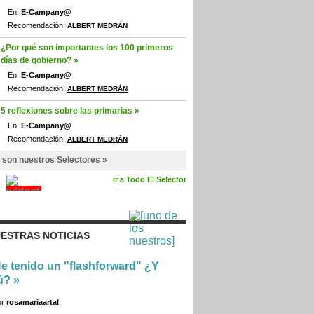
En:
E-Campany@
Recomendación:
ALBERT MEDRÁN
¿Por qué son importantes los 100 primeros
días de gobierno? »
En:
E-Campany@
Recomendación:
ALBERT MEDRÁN
5 reflexiones sobre las primarias »
En:
E-Campany@
Recomendación:
ALBERT MEDRÁN
 son nuestros Selectores »
ir a Todo El Selector
ESTRAS NOTICIAS
e tenido un "flashforward" ¿Y
ú?
»
or
rosamariaartal