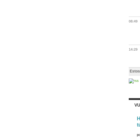
08:49
14:29
Estos
VU
H
t
p