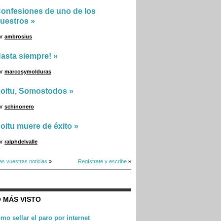
onfesiones de uno de los
uestros
»
or
ambrosius
asta siempre!
»
or
marcosymolduras
oitu, Somostodos
»
or
schinonero
oitu muere de éxito
»
or
ralphdelvalle
as vuestras noticias
»
Regístrate y escribe
»
 MÁS VISTO
mo sellar el paro por internet