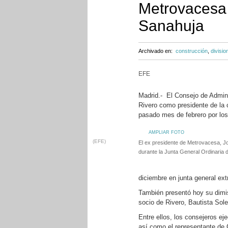
Metrovacesa y
Sanahuja
Archivado en:
construcción
,
divisio
EFE
Madrid.- El Consejo de Admin
Rivero como presidente de la 
pasado mes de febrero por los 
AMPLIAR FOTO
(EFE)
El ex presidente de Metrovacesa, J
durante la Junta General Ordinaria d
diciembre en junta general ext
También presentó hoy su dimisi
socio de Rivero, Bautista Sol
Entre ellos, los consejeros e
así como el representante de