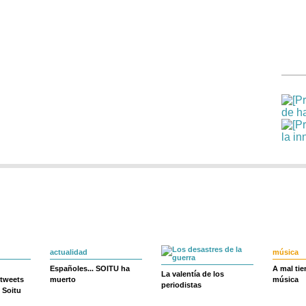
actualidad
música
Españoles... SOITU ha
A mal ti
La valentía de los
 tweets
muerto
música
periodistas
 Soitu