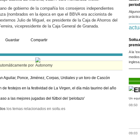
period
ano de gobierno de la compañía los consejeros independientes
Alguno
tuza (nombrados en la época en que el BBVA era accionista de
práctic
xternos Julio de Miguel, ex presidente de la Caja de Ahorros del
rreira, vicepresidente de la Caja General de Granada.
actu
Soitu.
Guardar
Compartir
premi
A la 'e
medios
inglesa
automáticamente por
an Aguilar, Ponce, Jiménez, Corpas, Urdiales y un toro de Cascón
n de festejos en la festividad de La Virgen, el día más taurino del año
aso a las mejores jugadas del fútbol del 'pelotazo'
Un equi
08:50
dos
los temas relacionados en soitu.es
09:03