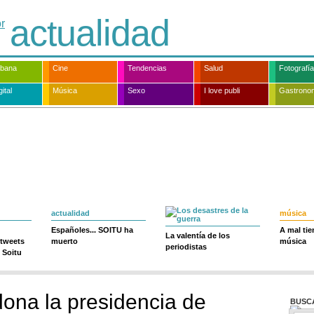
actualidad
rbana
Cine
Tendencias
Salud
Fotografía
ital
Música
Sexo
I love publi
Gastrono
actualidad
música
Españoles... SOITU ha
A mal ti
La valentía de los
 tweets
muerto
música
periodistas
 Soitu
ona la presidencia de
BUSC