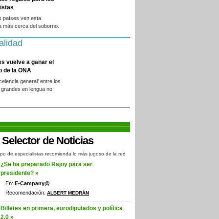
istas
s países ven esta
a más cerca del soborno.
alidad
es vuelve a ganar el
o de la ONA
xcelencia general' entre los
 grandes en lengua no
.
po de especialistas recomienda lo más jugoso de la red
¿Se ha preparado Rajoy para ser
presidente? »
En:
E-Campany@
Recomendación:
ALBERT MEDRÁN
Billetes en primera, eurodiputados y política
2.0 »