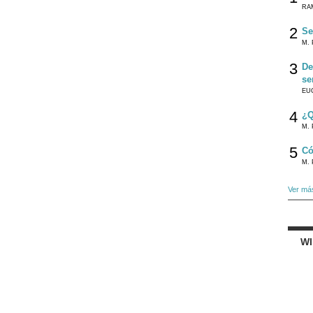
RA
2
Se
M. 
3
De
se
EU
4
¿Q
M. 
5
Có
M. 
Ver má
W