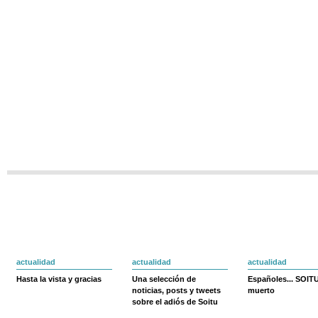
actualidad
actualidad
actualidad
Hasta la vista y gracias
Una selección de
Españoles... SOIT
noticias, posts y tweets
muerto
sobre el adiós de Soitu