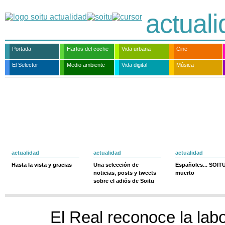
actual
Portada
Hartos del coche
Vida urbana
Cine
El Selector
Medio ambiente
Vida digital
Música
actualidad
actualidad
actualidad
Hasta la vista y gracias
Una selección de
Españoles... SOIT
noticias, posts y tweets
muerto
sobre el adiós de Soitu
El Real reconoce la lab