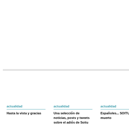
actualidad
actualidad
actualidad
Hasta la vista y gracias
Una selección de
Españoles... SOIT
noticias, posts y tweets
muerto
sobre el adiós de Soitu