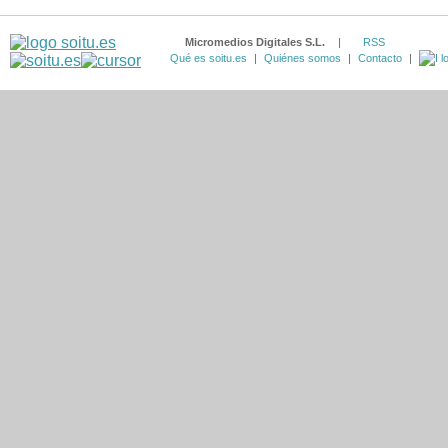
Micromedios Digitales S.L.
|
RSS
Qué es soitu.es
|
Quiénes somos
|
Contacto
|