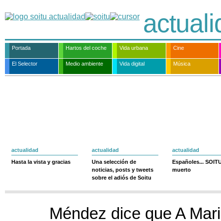
actual
Portada
Hartos del coche
Vida urbana
Cine
El Selector
Medio ambiente
Vida digital
Música
actualidad
actualidad
actualidad
Hasta la vista y gracias
Una selección de
Españoles... SOIT
noticias, posts y tweets
muerto
sobre el adiós de Soitu
Méndez dice que A Mari