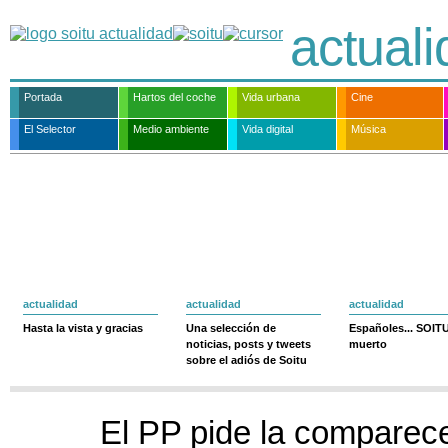
actual
Portada
Hartos del coche
Vida urbana
Cine
El Selector
Medio ambiente
Vida digital
Música
actualidad
actualidad
actualidad
Hasta la vista y gracias
Una selección de
Españoles... SOIT
noticias, posts y tweets
muerto
sobre el adiós de Soitu
El PP pide la comparece