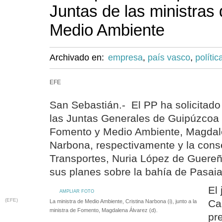
Juntas de las ministras
Medio Ambiente
Archivado en:
empresa
,
país vasco
,
polític
EFE
San Sebastián.- El PP ha solicita
las Juntas Generales de Guipúzcoa 
Fomento y Medio Ambiente, Magdale
Narbona, respectivamente y la cons
Transportes, Nuria López de Guereñ
sus planes sobre la bahía de Pasaia
El
AMPLIAR FOTO
(EFE)
Ca
La ministra de Medio Ambiente, Cristina Narbona (i), junto a la
ministra de Fomento, Magdalena Álvarez (d).
pr