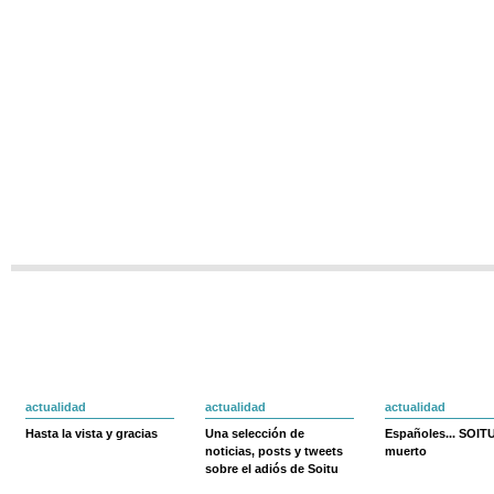
actualidad
actualidad
actualidad
Hasta la vista y gracias
Una selección de
Españoles... SOIT
noticias, posts y tweets
muerto
sobre el adiós de Soitu