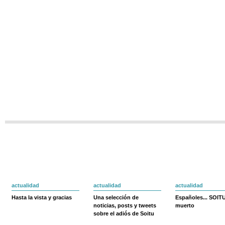
actualidad
actualidad
actualidad
Hasta la vista y gracias
Una selección de
Españoles... SOIT
noticias, posts y tweets
muerto
sobre el adiós de Soitu