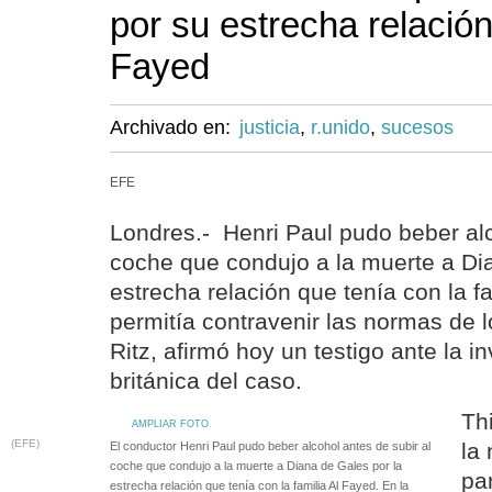
por su estrecha relación
Fayed
Archivado en:
justicia
,
r.unido
,
sucesos
EFE
Londres.- Henri Paul pudo beber alc
coche que condujo a la muerte a Di
estrecha relación que tenía con la f
permitía contravenir las normas de 
Ritz, afirmó hoy un testigo ante la in
británica del caso.
Th
AMPLIAR FOTO
(EFE)
la
El conductor Henri Paul pudo beber alcohol antes de subir al
coche que condujo a la muerte a Diana de Gales por la
par
estrecha relación que tenía con la familia Al Fayed. En la