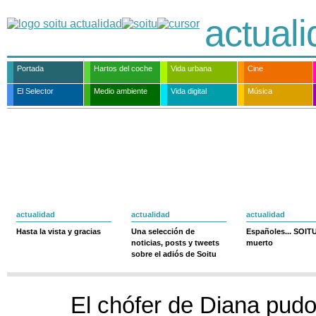
actual
Portada
Hartos del coche
Vida urbana
Cine
El Selector
Medio ambiente
Vida digital
Música
actualidad
actualidad
actualidad
Hasta la vista y gracias
Una selección de
Españoles... SOIT
noticias, posts y tweets
muerto
sobre el adiós de Soitu
El chófer de Diana pudo