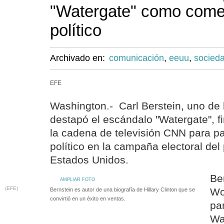
"Watergate" como comen
político
Archivado en:
comunicación
,
eeuu
,
socied
EFE
Washington.- Carl Berstein, uno de 
destapó el escándalo "Watergate", f
la cadena de televisión CNN para pa
político en la campaña electoral de
Estados Unidos.
Be
AMPLIAR FOTO
(EFE)
Wo
Bernstein es autor de una biografía de Hillary Clinton que se
convirtió en un éxito en ventas.
par
Wa