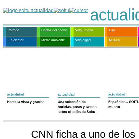
actual
Portada
Hartos del coche
Vida urbana
Cine
El Selector
Medio ambiente
Vida digital
Música
actualidad
actualidad
actualidad
Hasta la vista y gracias
Una selección de
Españoles... SOIT
noticias, posts y tweets
muerto
sobre el adiós de Soitu
CNN ficha a uno de los 