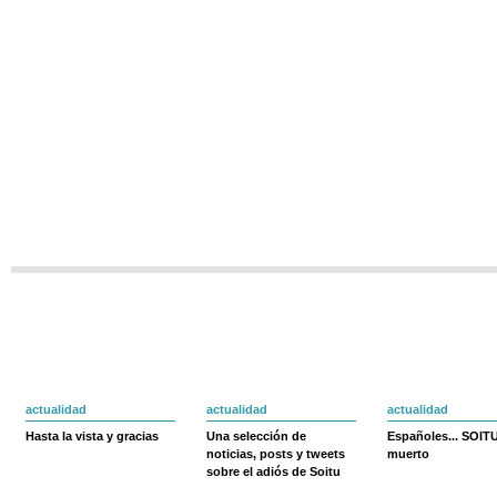
actualidad
actualidad
actualidad
Hasta la vista y gracias
Una selección de
Españoles... SOIT
noticias, posts y tweets
muerto
sobre el adiós de Soitu