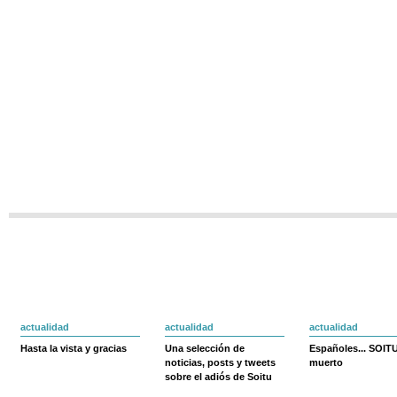
actualidad
actualidad
actualidad
Hasta la vista y gracias
Una selección de
Españoles... SOIT
noticias, posts y tweets
muerto
sobre el adiós de Soitu