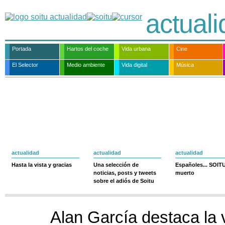
actual
Portada
Hartos del coche
Vida urbana
Cine
El Selector
Medio ambiente
Vida digital
Música
actualidad
actualidad
actualidad
Hasta la vista y gracias
Una selección de
Españoles... SOIT
noticias, posts y tweets
muerto
sobre el adiós de Soitu
Alan García destaca la 