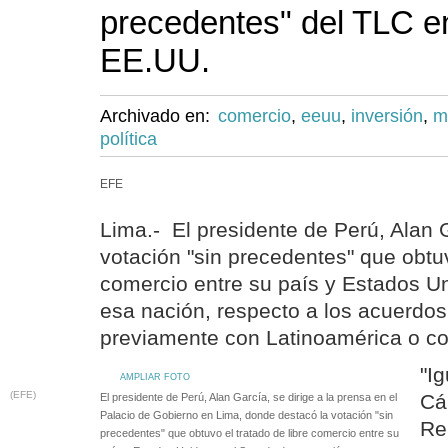
precedentes" del TLC e
EE.UU.
Archivado en:
comercio
,
eeuu
,
inversión
,
m
política
EFE
Lima.- El presidente de Perú, Alan 
votación "sin precedentes" que obtuv
comercio entre su país y Estados U
esa nación, respecto a los acuerdos
previamente con Latinoamérica o con
"I
AMPLIAR FOTO
(EFE)
Cá
El presidente de Perú, Alan García, se dirige a la prensa en el
Palacio de Gobierno en Lima, donde destacó la votación "sin
Re
precedentes" que obtuvo el tratado de libre comercio entre su