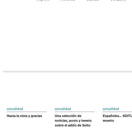
actualidad
actualidad
actualidad
Hasta la vista y gracias
Una selección de
Españoles... SOIT
noticias, posts y tweets
muerto
sobre el adiós de Soitu