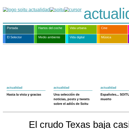
actual
Portada
Hartos del coche
Vida urbana
Cine
El Selector
Medio ambiente
Vida digital
Música
actualidad
actualidad
actualidad
Hasta la vista y gracias
Una selección de
Españoles... SOIT
noticias, posts y tweets
muerto
sobre el adiós de Soitu
El crudo Texas baja cas