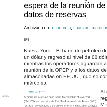
espera de la reunión d
datos de reservas
Archivado en:
economía
,
finanzas
,
materia
EFE
Nueva York.- El barril de petróleo d
un dólar y regresó al nivel de 88 dó
mientras los operadores aguardan al
reunión de la OPEP y a los datos de
almacenadas en EE.UU., que se co
miércoles.
Al 
AMPLIAR FOTO
(EFE)
re
Al cierre de la sesión en la Bolsa Mercantil de Nueva York
(NYMEX) los contratos de Petróleo Intermedio de Texas (WTI)
Me
restaban 99 centavos a su precio anterior y finalizaban a 88,32