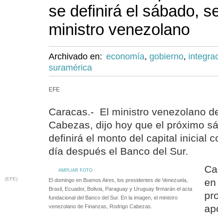
se definirá el sábado, 
ministro venezolano
Archivado en:
economía
,
gobierno
,
integra
suramérica
EFE
Caracas.- El ministro venezolano d
Cabezas, dijo hoy que el próximo s
definirá el monto del capital inicial
día después el Banco del Sur.
Ca
AMPLIAR FOTO
(EFE)
en 
El domingo en Buenos Aires, los presidentes de Venezuela,
Brasil, Ecuador, Bolivia, Paraguay y Uruguay firmarán el acta
pr
fundacional del Banco del Sur. En la imagen, el ministro
apo
venezolano de Finanzas, Rodrigo Cabezas.