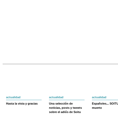
actualidad
actualidad
actualidad
Hasta la vista y gracias
Una selección de
Españoles... SOIT
noticias, posts y tweets
muerto
sobre el adiós de Soitu