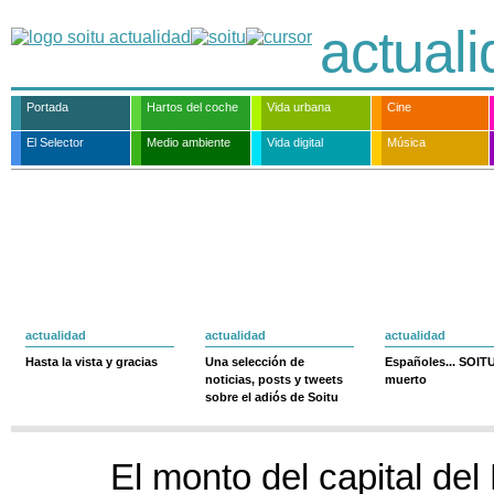
actual
Portada
Hartos del coche
Vida urbana
Cine
El Selector
Medio ambiente
Vida digital
Música
actualidad
actualidad
actualidad
Hasta la vista y gracias
Una selección de
Españoles... SOIT
noticias, posts y tweets
muerto
sobre el adiós de Soitu
El monto del capital del