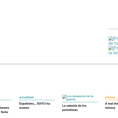
actualidad
música
Españoles... SOITU ha
A mal ti
La valentía de los
 tweets
muerto
música
periodistas
 Soitu