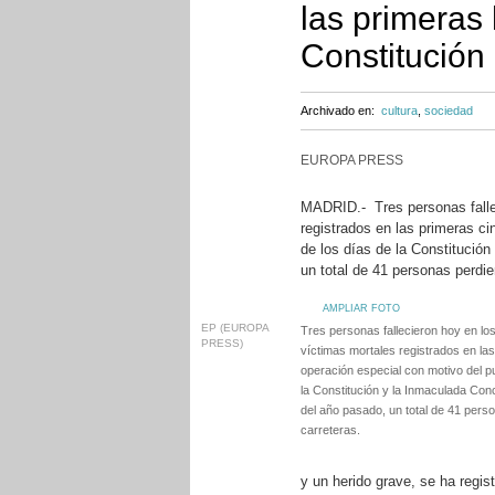
las primeras 
Constitución
Archivado en:
cultura
,
sociedad
EUROPA PRESS
MADRID.- Tres personas fallec
registrados en las primeras ci
de los días de la Constitució
un total de 41 personas perdier
AMPLIAR FOTO
EP (EUROPA
Tres personas fallecieron hoy en lo
PRESS)
víctimas mortales registrados en las
operación especial con motivo del pu
la Constitución y la Inmaculada Con
del año pasado, un total de 41 perso
carreteras.
y un herido grave, se ha regist