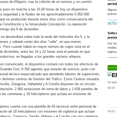
ozano de Alfajarín, tras la colisión de un turismo y un camión.
period
co puso en marcha a las 15.00 horas de hoy un dispositivo
Alguno
 la seguridad y la fluidez de los aproximadamente 5.950.000
práctic
 que se producirán durante estos días como consecuencia del
actu
 la Constitución y la Inmaculada Concepción. La operación
domingo día 9 de diciembre.
Soitu.
 se desarrollará sobre todo la tarde del miércoles día 5, y la
premi
iernes y sábado serán dos días "valle", en que menos
A la 'e
n. Pero cuando habrá un mayor número de viajes será en el
medios
de diciembre, entre las 16 y 22 horas será el periodo en que
inglesa
roducirse, en llegadas a los grandes núcleos urbanos.
n comunicado, el dispositivo contará con todos los efectivos de
 Guardia Civil, 8.350 agentes que estarán de servicio, junto con
sonal técnico especializado que atenderán labores de supervisión,
s distintos centros de Gestión del Tráfico. Estos Centros situados
Un equi
evilla, Zaragoza, Valladolid y A Coruña disponen de un circuito
08:50
levisión, 2.060 estaciones de toma de datos y 1.639 paneles de
n las carreteras y 18 helicópteros que actúan en misiones de
teros cuenta con una plantilla de 65 técnicos entre personal de
zación de 18 helicópteros con misiones de vigilancia que actúan
09:03
lencia, Zaragoza, Sevilla, Málaga y A Coruña con una cobertura