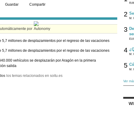
RA
Guardar
Compartir
2
Se
M. 
3
De
automáticamente por
se
EU
 5,7 millones de desplazamientos por el regreso de las vacaciones
4
¿Q
 5,7 millones de desplazamientos por el regreso de las vacaciones
M. 
40.000 vehículos se desplazarán por Aragón en la primera
5
Có
ión salida
M. 
dos
los temas relacionados en soitu.es
Ver má
W