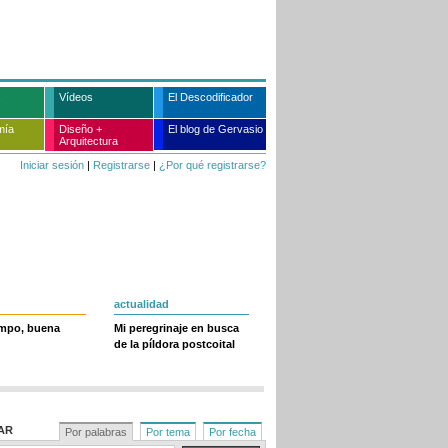
Vídeos
El Descodificador
mía
Diseño +
El blog de Gervasio
Arquitectura
Iniciar sesión
|
Registrarse
|
¿Por qué registrarse?
actualidad
empo, buena
Mi peregrinaje en busca
de la píldora postcoital
AR
Por palabras
Por tema
Por fecha