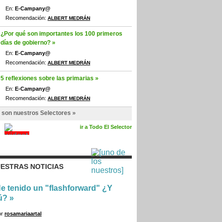
En:
E-Campany@
Recomendación:
ALBERT MEDRÁN
¿Por qué son importantes los 100 primeros
días de gobierno? »
En:
E-Campany@
Recomendación:
ALBERT MEDRÁN
5 reflexiones sobre las primarias »
En:
E-Campany@
Recomendación:
ALBERT MEDRÁN
 son nuestros Selectores »
ir a Todo El Selector
ESTRAS NOTICIAS
e tenido un "flashforward" ¿Y
ú?
»
or
rosamariaartal