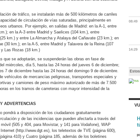
ación de tráfico, se instalarán más de 500 kilómetros de carriles
capacidad de circulación de vías saturadas, principalmente en
08:49
eos urbanos. Por ejemplo, en salidas de Madrid: en la A-1, entre
m.); en la A-3 entre Madrid y Saelices (104 km.), entre
z (25 km.) y entre La Almarcha y Atalaya del Cañavate (23 km.); en
 (30 km.); en la A-5, entre Madrid y Talavera de la Reina (107
ba y Las Rozas (18 km.)
14:29
s que se adoptarán, se suspenderán las obras en fase de
el miércoles, día 5, hasta las 24 horas del jueves 6 de diciembre;
nes 7 de diciembre hasta las 24 horas del domingo 9 de diciembre.
Estos
n de vehículos de mercancías peligrosas, transportes especiales y
portivas y camiones de peso máximo autorizado de más de 7.500
horas en los tramos de carreteras con mayor intensidad de la
 Y ADVERTENCIAS
VU
co pondrá a disposición de los ciudadanos gratuitamente
H
irculación y de las incidencias que pueden afectarla a través del
o móvil (505 y 404, para Movistar, y 141 para Vodafone), WAP
t
 Internet (http://www.dgt.es), los teletextos de TVE (página 600),
p
 (página 410) y Cuatro (página 185, además de los boletines