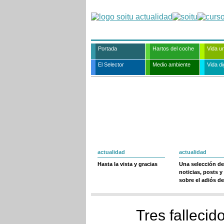
Portada
Hartos del coche
Vida u
El Selector
Medio ambiente
Vida dig
actualidad
actualidad
Hasta la vista y gracias
Una selección de
noticias, posts y
sobre el adiós de
Tres fallecid