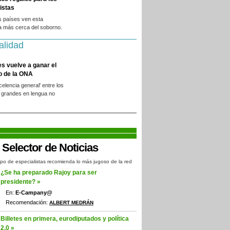
istas
s países ven esta
a más cerca del soborno.
alidad
es vuelve a ganar el
o de la ONA
xcelencia general' entre los
 grandes en lengua no
.
po de especialistas recomienda lo más jugoso de la red
¿Se ha preparado Rajoy para ser
presidente? »
En:
E-Campany@
Recomendación:
ALBERT MEDRÁN
Billetes en primera, eurodiputados y política
2.0 »