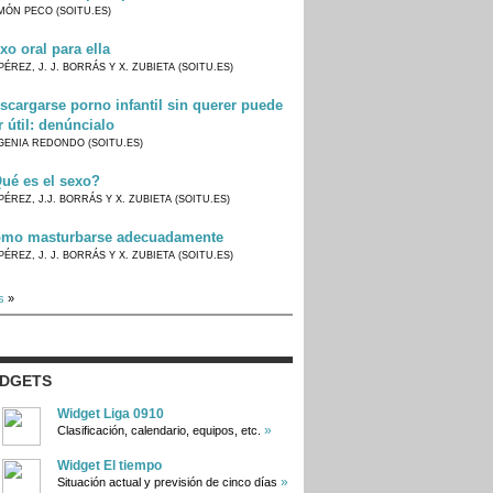
MÓN PECO (SOITU.ES)
xo oral para ella
PÉREZ, J. J. BORRÁS Y X. ZUBIETA (SOITU.ES)
scargarse porno infantil sin querer puede
r útil: denúncialo
GENIA REDONDO (SOITU.ES)
ué es el sexo?
PÉREZ, J.J. BORRÁS Y X. ZUBIETA (SOITU.ES)
mo masturbarse adecuadamente
PÉREZ, J. J. BORRÁS Y X. ZUBIETA (SOITU.ES)
s
»
IDGETS
Widget Liga 0910
»
Clasificación, calendario, equipos, etc.
Widget El tiempo
»
Situación actual y previsión de cinco días