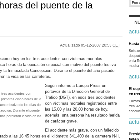
horas del puente de la
NU
actu
Hasta 
Actualizado
05-12-2007 20:53
CET
Soitu.
después
ieron hoy en los tres accidentes con víctimas mortales
en la R
nco horas de la operación especial con motivo del puente festivo
mucha g
n y la Inmaculada Concepción. Durante el puente del año pasado,
actu
on la vida en las carreteras.
Según informó a Europa Press un
El sup
portavoz de la Dirección General de
s tres accidentes con
en tr
Tráfico (DGT), en esos tres accidentes
 primeras cinco horas de la
Fuimos
con víctimas mortales registrados entre
ente festivo de los días de
tren. A
las 15.00 y las 20.00 horas de hoy,
cepción. Durante el puente
conclus
además, una persona ha resultado herida
nas perdieron la vida en las
de carácter grave.
actu
El accidente más grave, con un fallecido
Presid
rado a las 16.45 horas en el kilómetro 341,400 de la carretera N-II,
falten