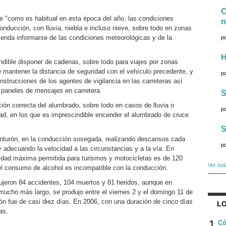
C
 "como es habitual en esta época del año, las condiciones
n
nducción, con lluvia, niebla e incluso nieve, sobre todo en zonas
enda informarse de las condiciones meteorológicas y de la
p
H
ndible disponer de cadenas, sobre todo para viajes por zonas
 mantener la distancia de seguridad con el vehículo precedente, y
p
strucciones de los agentes de vigilancia en las carreteras así
 paneles de mensajes en carretera.
S
ión correcta del alumbrado, sobre todo en casos de lluvia o
p
idad, en los que es imprescindible encender el alumbrado de cruce
S
inturón, en la conducción sosegada, realizando descansos cada
p
adecuando la velocidad a las circunstancias y a la vía. En
cidad máxima permitida para turismos y motocicletas es de 120
Ver tod
l consumo de alcohol es incompatible con la conducción.
ujeron 84 accidentes, 104 muertos y 81 heridos, aunque en
 mucho más largo, se produjo entre el viernes 2 y el domingo 11 de
ión fue de casi diez días. En 2006, con una duración de cinco días
LO
as.
1
Có