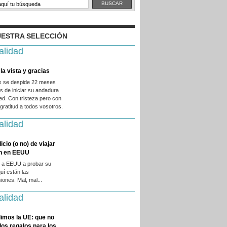
ESTRA SELECCIÓN
alidad
la vista y gracias
es se despide 22 meses
 de iniciar su andadura
ed. Con tristeza pero con
ratitud a todos vosotros.
alidad
licio (o no) de viajar
en en EEUU
 a EEUU a probar su
quí están las
iones. Mal, mal...
alidad
imos la UE: que no
 los regalos para los