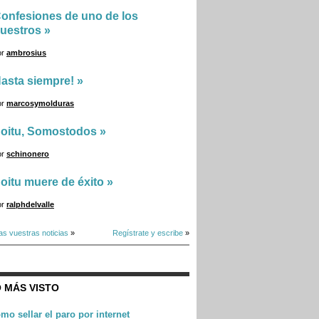
onfesiones de uno de los
uestros
»
or
ambrosius
asta siempre!
»
or
marcosymolduras
oitu, Somostodos
»
or
schinonero
oitu muere de éxito
»
or
ralphdelvalle
as vuestras noticias
»
Regístrate y escribe
»
 MÁS VISTO
mo sellar el paro por internet