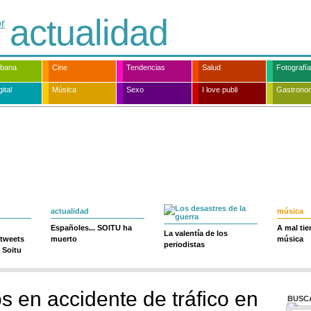
actualidad
rbana
Cine
Tendencias
Salud
Fotografía
ital
Música
Sexo
I love publi
Gastrono
actualidad
música
Españoles... SOITU ha
A mal ti
La valentía de los
 tweets
muerto
música
periodistas
 Soitu
os en accidente de tráfico en
BUSC