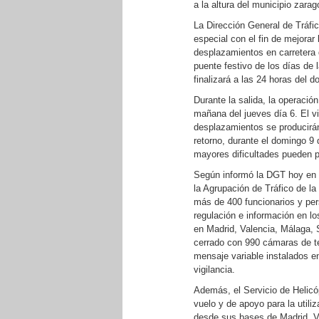
a la altura del municipio zarag
La Dirección General de Tráfi
especial con el fin de mejorar
desplazamientos en carretera
puente festivo de los días de
finalizará a las 24 horas del 
Durante la salida, la operación
mañana del jueves día 6. El v
desplazamientos se producirá
retorno, durante el domingo 9 
mayores dificultades pueden p
Según informó la DGT hoy en u
la Agrupación de Tráfico de la
más de 400 funcionarios y per
regulación e información en lo
en Madrid, Valencia, Málaga, S
cerrado con 990 cámaras de te
mensaje variable instalados e
vigilancia.
Además, el Servicio de Helicóp
vuelo y de apoyo para la utili
desde sus bases de Madrid, Va