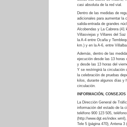
casi absoluta de la red vial.
Dentro de las medidas de regul
adicionales para aumentar la 
salida-entrada de grandes núcl
Alcobendas y La Cabrera (41 k
Villasviejas y Villares del Sa
la A-4 entre Ocaña y Tembleque
km.) y en la A-6, entre Villal
Además, dentro de las medida
ejecución desde las 13 horas d
y desde las 13 horas del vier
Y se restringirá la circulació
la celebración de pruebas de
kilos, durante algunos días y 
circulación.
INFORMACIÓN, CONSEJOS
La Dirección General de Tráfi
información del estado de la c
teléfono 900 123 505, teléfon
(http://www.dgt.es/index.wml),
Tele 5 (página 470), Antena 3