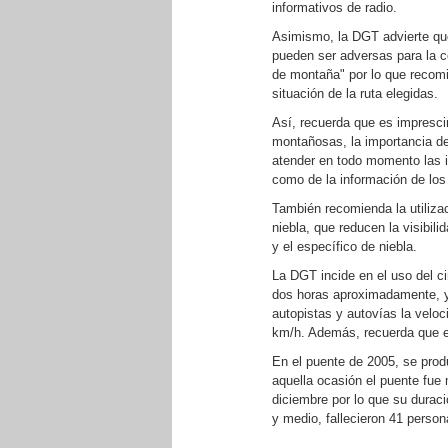
informativos de radio.
Asimismo, la DGT advierte que
pueden ser adversas para la co
de montaña" por lo que recomi
situación de la ruta elegidas.
Así, recuerda que es impresci
montañosas, la importancia de
atender en todo momento las in
como de la información de los
También recomienda la utilizac
niebla, que reducen la visibil
y el específico de niebla.
La DGT incide en el uso del c
dos horas aproximadamente, y 
autopistas y autovías la velo
km/h. Además, recuerda que e
En el puente de 2005, se prod
aquella ocasión el puente fue
diciembre por lo que su durac
y medio, fallecieron 41 person