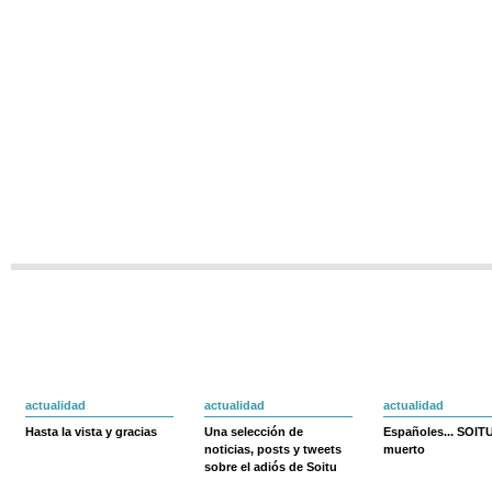
actualidad
actualidad
actualidad
Hasta la vista y gracias
Una selección de
Españoles... SOIT
noticias, posts y tweets
muerto
sobre el adiós de Soitu