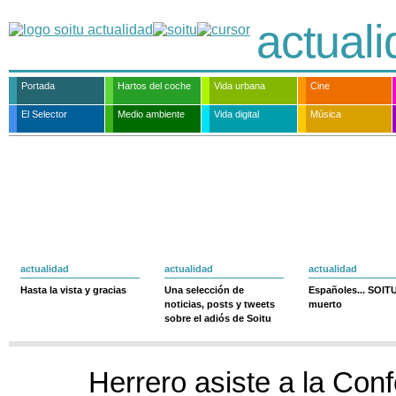
actual
Portada
Hartos del coche
Vida urbana
Cine
El Selector
Medio ambiente
Vida digital
Música
actualidad
actualidad
actualidad
Hasta la vista y gracias
Una selección de
Españoles... SOIT
noticias, posts y tweets
muerto
sobre el adiós de Soitu
Herrero asiste a la Con