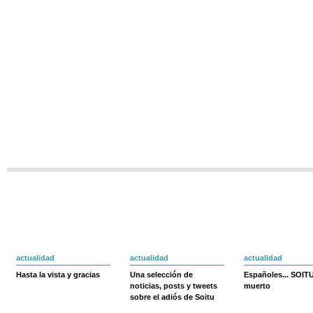
actualidad
actualidad
actualidad
Hasta la vista y gracias
Una selección de
Españoles... SOIT
noticias, posts y tweets
muerto
sobre el adiós de Soitu