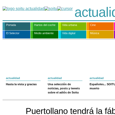
actual
Portada
Hartos del coche
Vida urbana
Cine
El Selector
Medio ambiente
Vida digital
Música
actualidad
actualidad
actualidad
Hasta la vista y gracias
Una selección de
Españoles... SOIT
noticias, posts y tweets
muerto
sobre el adiós de Soitu
Puertollano tendrá la fá