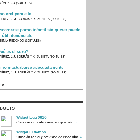
MÓN PECO (SOITU.ES)
xo oral para ella
PÉREZ, J. J. BORRÁS Y X. ZUBIETA (SOITU.ES)
scargarse porno infantil sin querer puede
r útil: denúncialo
GENIA REDONDO (SOITU.ES)
ué es el sexo?
PÉREZ, J.J. BORRÁS Y X. ZUBIETA (SOITU.ES)
mo masturbarse adecuadamente
PÉREZ, J. J. BORRÁS Y X. ZUBIETA (SOITU.ES)
s
»
IDGETS
Widget Liga 0910
»
Clasificación, calendario, equipos, etc.
Widget El tiempo
»
Situación actual y previsión de cinco días