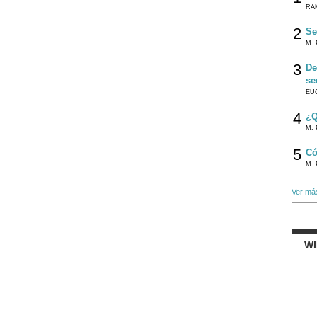
RA
2
Se
M. 
3
De
se
EU
4
¿Q
M. 
5
Có
M. 
Ver má
W