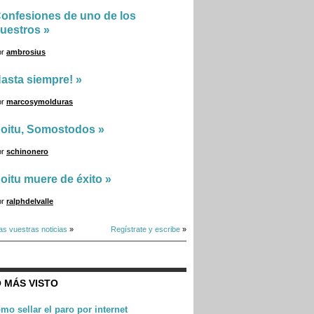
onfesiones de uno de los
uestros
»
or
ambrosius
asta siempre!
»
or
marcosymolduras
oitu, Somostodos
»
or
schinonero
oitu muere de éxito
»
or
ralphdelvalle
as vuestras noticias
»
Regístrate y escribe
»
 MÁS VISTO
mo sellar el paro por internet