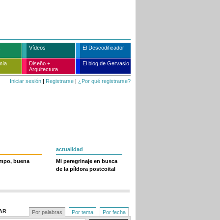
Vídeos
El Descodificador
mía
Diseño +
El blog de Gervasio
Arquitectura
Iniciar sesión
|
Registrarse
|
¿Por qué registrarse?
actualidad
empo, buena
Mi peregrinaje en busca
de la píldora postcoital
AR
Por palabras
Por tema
Por fecha