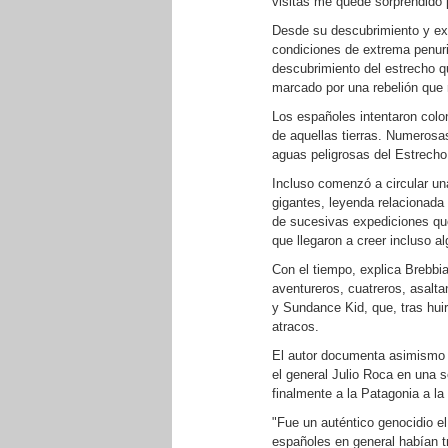
visitas me quedé sorprendido po
Desde su descubrimiento y exp
condiciones de extrema penuri
descubrimiento del estrecho q
marcado por una rebelión que 
Los españoles intentaron colon
de aquellas tierras. Numerosa
aguas peligrosas del Estrecho
Incluso comenzó a circular un
gigantes, leyenda relacionada
de sucesivas expediciones que
que llegaron a creer incluso a
Con el tiempo, explica Brebbia
aventureros, cuatreros, asalt
y Sundance Kid, que, tras huir
atracos.
El autor documenta asimismo e
el general Julio Roca en una s
finalmente a la Patagonia a la
"Fue un auténtico genocidio el
españoles en general habían t