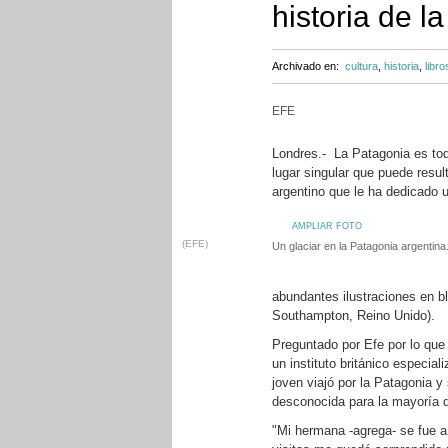
historia de l
Archivado en:
cultura
,
historia
,
libro
EFE
Londres.- La Patagonia es tod
lugar singular que puede resul
argentino que le ha dedicado u
AMPLIAR FOTO
(EFE)
Un glaciar en la Patagonia argentina
abundantes ilustraciones en b
Southampton, Reino Unido).
Preguntado por Efe por lo que l
un instituto británico especi
joven viajó por la Patagonia y
desconocida para la mayoría 
"Mi hermana -agrega- se fue a 