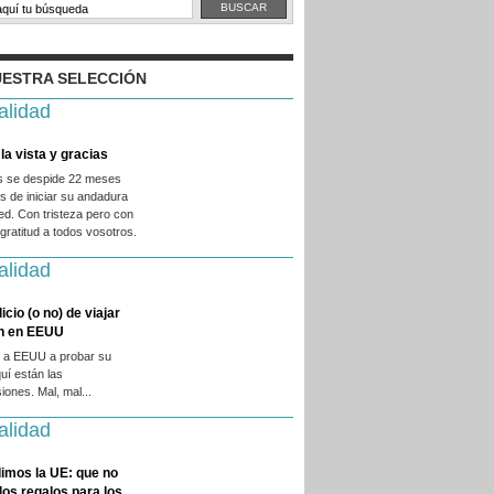
ESTRA SELECCIÓN
alidad
la vista y gracias
es se despide 22 meses
 de iniciar su andadura
ed. Con tristeza pero con
ratitud a todos vosotros.
alidad
licio (o no) de viajar
en en EEUU
 a EEUU a probar su
quí están las
iones. Mal, mal...
alidad
imos la UE: que no
 los regalos para los