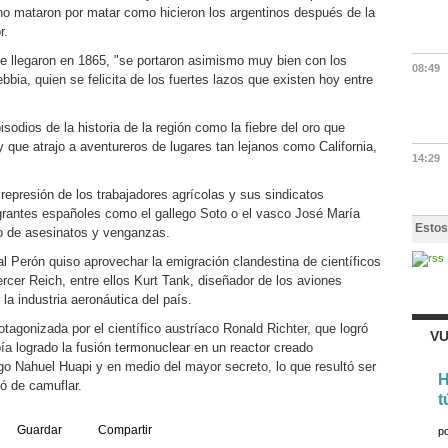
o mataron por matar como hicieron los argentinos después de la
r.
e llegaron en 1865, "se portaron asimismo muy bien con los
08:49
bbia, quien se felicita de los fuertes lazos que existen hoy entre
pisodios de la historia de la región como la fiebre del oro que
 y que atrajo a aventureros de lugares tan lejanos como California,
14:29
epresión de los trabajadores agrícolas y sus sindicatos
grantes españoles como el gallego Soto o el vasco José María
Estos
lo de asesinatos y venganzas.
l Perón quiso aprovechar la emigración clandestina de científicos
ercer Reich, entre ellos Kurt Tank, diseñador de los aviones
la industria aeronáutica del país.
rotagonizada por el científico austríaco Ronald Richter, que logró
VU
a logrado la fusión termonuclear en un reactor creado
ago Nahuel Huapi y en medio del mayor secreto, lo que resultó ser
H
tó de camuflar.
t
Guardar
Compartir
p