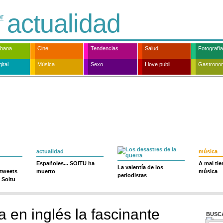
actualidad
rbana
Cine
Tendencias
Salud
Fotografía
ital
Música
Sexo
I love publi
Gastrono
actualidad
música
Españoles... SOITU ha
A mal ti
La valentía de los
 tweets
muerto
música
periodistas
 Soitu
ta en inglés la fascinante
BUSC