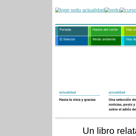
Portada
Hartos del coche
Vida u
El Selector
Medio ambiente
Vida dig
actualidad
actualidad
Hasta la vista y gracias
Una selección de
noticias, posts y
sobre el adiós de
Un libro rela