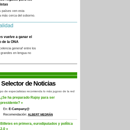
istas
s países ven esta
a más cerca del soborno.
alidad
es vuelve a ganar el
o de la ONA
xcelencia general' entre los
 grandes en lengua no
.
po de especialistas recomienda lo más jugoso de la red
¿Se ha preparado Rajoy para ser
presidente? »
En:
E-Campany@
Recomendación:
ALBERT MEDRÁN
Billetes en primera, eurodiputados y política
2.0 »