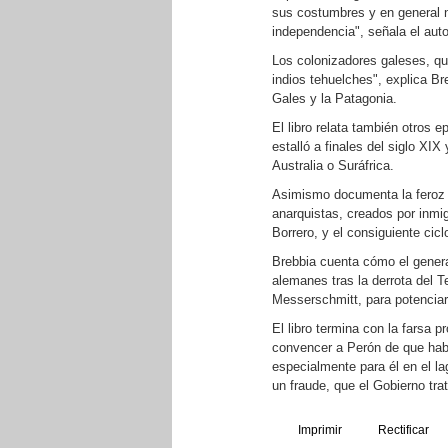
sus costumbres y en general n
independencia", señala el auto
Los colonizadores galeses, qu
indios tehuelches", explica Bre
Gales y la Patagonia.
El libro relata también otros e
estalló a finales del siglo XIX
Australia o Suráfrica.
Asimismo documenta la feroz r
anarquistas, creados por inmi
Borrero, y el consiguiente cic
Brebbia cuenta cómo el genera
alemanes tras la derrota del T
Messerschmitt, para potenciar 
El libro termina con la farsa p
convencer a Perón de que habí
especialmente para él en el l
un fraude, que el Gobierno tra
Imprimir
Rectificar