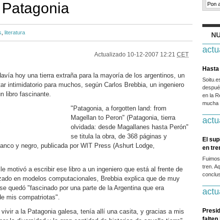
a Patagonia
s
,
literatura
NU
actu
Actualizado
10-12-2007 12:21
CET
Hasta 
avía hoy una tierra extraña para la mayoría de los argentinos, un
Soitu.
tar intimidatorio para muchos, según Carlos Brebbia, un ingeniero
después
n libro fascinante.
en la R
mucha g
"Patagonia, a forgotten land: from
Magellan to Peron" (Patagonia, tierra
actu
.
olvidada: desde Magallanes hasta Perón"
se titula la obra, de 368 páginas y
El sup
lanco y negro, publicada por WIT Press (Ashurt Lodge,
en tr
Fuimos
tren. A
e motivó a escribir ese libro a un ingeniero que está al frente de
conclus
alizado en modelos computacionales, Brebbia explica que de muy
 se quedó "fascinado por una parte de la Argentina que era
actu
de mis compatriotas".
Presid
vivir a la Patagonia galesa, tenía allí una casita, y gracias a mis
falten