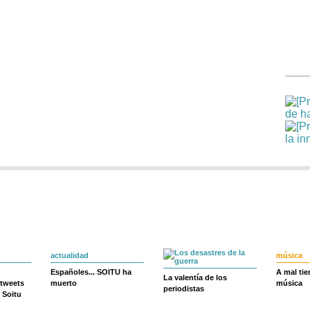
actualidad
música
Españoles... SOITU ha
A mal ti
La valentía de los
 tweets
muerto
música
periodistas
 Soitu