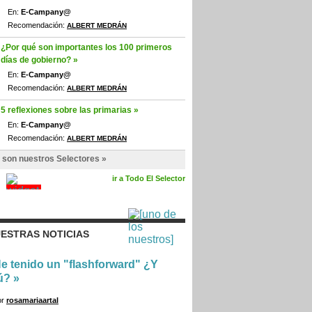
En:
E-Campany@
Recomendación:
ALBERT MEDRÁN
¿Por qué son importantes los 100 primeros
días de gobierno? »
En:
E-Campany@
Recomendación:
ALBERT MEDRÁN
5 reflexiones sobre las primarias »
En:
E-Campany@
Recomendación:
ALBERT MEDRÁN
 son nuestros Selectores »
ir a Todo El Selector
ESTRAS NOTICIAS
e tenido un "flashforward" ¿Y
ú?
»
or
rosamariaartal