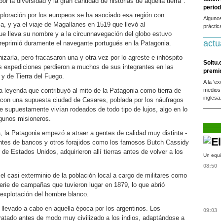
r la diversidad y la gran cantidad de historias de aquella tierra".
period
loración por los europeos se ha asociado esa región con
Alguno
a, y ya el viaje de Magallanes en 1519 que llevó al
práctic
ue lleva su nombre y a la circunnavegación del globo estuvo
actu
reprimió duramente el navegante portugués en la Patagonia.
izarla, pero fracasaron una y otra vez por lo agreste e inhóspito
Soitu.
s expediciones perdieron a muchos de sus integrantes en las
premi
 y de Tierra del Fuego.
A la 'e
a leyenda que contribuyó al mito de la Patagonia como tierra de
medios
inglesa
 con una supuesta ciudad de Cesares, poblada por los náufragos
 supuestamente vivían rodeados de todo tipo de lujos, algo en lo
lgunos misioneros.
, la Patagonia empezó a atraer a gentes de calidad muy distinta -
antes de bancos y otros forajidos como los famosos Butch Cassidy
 de Estados Unidos, adquirieron allí tierras antes de volver a los
Un equi
08:50
l casi exterminio de la población local a cargo de militares como
erie de campañas que tuvieron lugar en 1879, lo que abrió
 explotación del hombre blanco.
 llevado a cabo en aquella época por los argentinos. Los
09:03
ratado antes de modo muy civilizado a los indios, adaptándose a