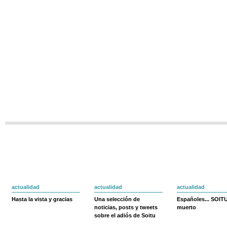
actualidad
actualidad
actualidad
Hasta la vista y gracias
Una selección de
Españoles... SOIT
noticias, posts y tweets
muerto
sobre el adiós de Soitu