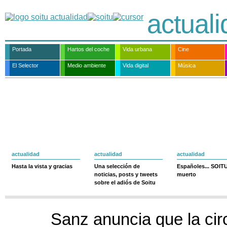
actual
Portada
Hartos del coche
Vida urbana
Cine
El Selector
Medio ambiente
Vida digital
Música
actualidad
actualidad
actualidad
Hasta la vista y gracias
Una selección de
Españoles... SOIT
noticias, posts y tweets
muerto
sobre el adiós de Soitu
Sanz anuncia que la cir