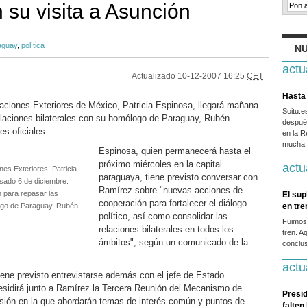
n su visita a Asunción
aguay
,
política
NU
actu
Actualizado
10-12-2007 16:25
CET
Hasta 
aciones Exteriores de México, Patricia Espinosa, llegará mañana
Soitu.
elaciones bilaterales con su homólogo de Paraguay, Rubén
después
s oficiales.
en la R
mucha g
Espinosa, quien permanecerá hasta el
próximo miércoles en la capital
actu
ones Exteriores, Patricia
paraguaya, tiene previsto conversar con
sado 6 de diciembre.
Ramírez sobre "nuevas acciones de
 para repasar las
El sup
cooperación para fortalecer el diálogo
logo de Paraguay, Rubén
en tr
político, así como consolidar las
Fuimos
relaciones bilaterales en todos los
tren. A
ámbitos", según un comunicado de la
conclus
actu
iene previsto entrevistarse además con el jefe de Estado
esidirá junto a Ramírez la Tercera Reunión del Mecanismo de
Presid
sión en la que abordarán temas de interés común y puntos de
falten