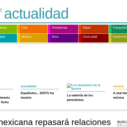
actualidad
rbana
Cine
Tendencias
Salud
Fotografía
ital
Música
Sexo
I love publi
Gastrono
actualidad
música
Españoles... SOITU ha
A mal ti
La valentía de los
 tweets
muerto
música
periodistas
 Soitu
 mexicana repasará relaciones
BUSC