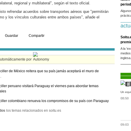
ateral, regional y multilateral", según el texto oficial.
period
Alguno
isto refrendar acuerdos sobre transportes aéreos que "permitirán
práctic
mo y los vínculos culturales entre ambos países", añade el
actu
Guardar
Compartir
Soitu.
premi
A la 'e
medios
inglesa
automáticamente por
ciller de México reitera que su país jamás aceptará el muro de
.
ciller peruano visitará Paraguay el viernes para abordar temas
rales
Un equi
08:50
ciller colombiano renueva los compromisos de su país con Paraguay
dos
los temas relacionados en soitu.es
09:03