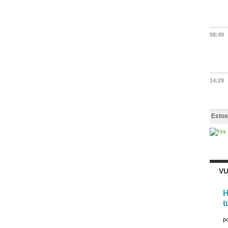
08:49
14:29
Estos
VU
H
t
p