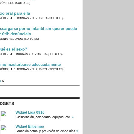
MÓN PECO (SOITU.ES)
xo oral para ella
PÉREZ, J. J. BORRÁS Y X. ZUBIETA (SOITU.ES)
scargarse porno infantil sin querer puede
r útil: denúncialo
GENIA REDONDO (SOITU.ES)
ué es el sexo?
PÉREZ, J.J. BORRÁS Y X. ZUBIETA (SOITU.ES)
mo masturbarse adecuadamente
PÉREZ, J. J. BORRÁS Y X. ZUBIETA (SOITU.ES)
s
»
IDGETS
Widget Liga 0910
»
Clasificación, calendario, equipos, etc.
Widget El tiempo
»
Situación actual y previsión de cinco días