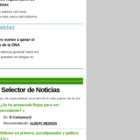
istas
s países ven esta
a más cerca del soborno.
alidad
es vuelve a ganar el
o de la ONA
xcelencia general' entre los
 grandes en lengua no
.
po de especialistas recomienda lo más jugoso de la red
¿Se ha preparado Rajoy para ser
presidente? »
En:
E-Campany@
Recomendación:
ALBERT MEDRÁN
Billetes en primera, eurodiputados y política
2.0 »