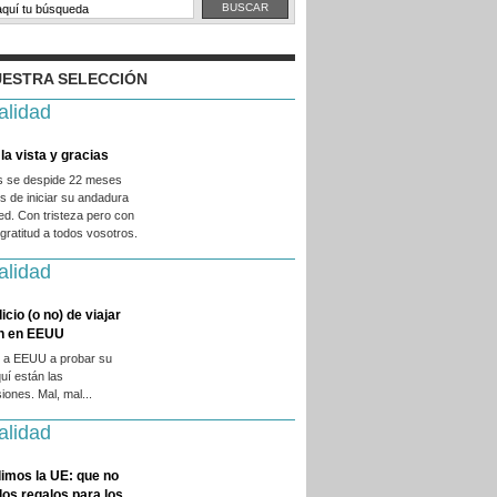
ESTRA SELECCIÓN
alidad
la vista y gracias
es se despide 22 meses
 de iniciar su andadura
ed. Con tristeza pero con
ratitud a todos vosotros.
alidad
licio (o no) de viajar
en en EEUU
 a EEUU a probar su
quí están las
iones. Mal, mal...
alidad
imos la UE: que no
 los regalos para los