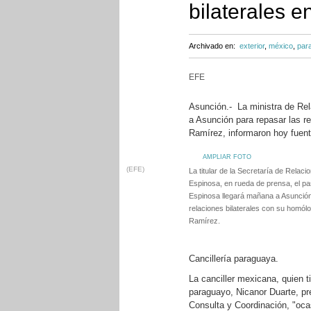
bilaterales e
Archivado en:
exterior
,
méxico
,
par
EFE
Asunción.- La ministra de Rel
a Asunción para repasar las r
Ramírez, informaron hoy fuente
AMPLIAR FOTO
(EFE)
La titular de la Secretaría de Relaci
Espinosa, en rueda de prensa, el pa
Espinosa llegará mañana a Asunción
relaciones bilaterales con su homó
Ramírez.
Cancillería paraguaya.
La canciller mexicana, quien t
paraguayo, Nicanor Duarte, pr
Consulta y Coordinación, "oca