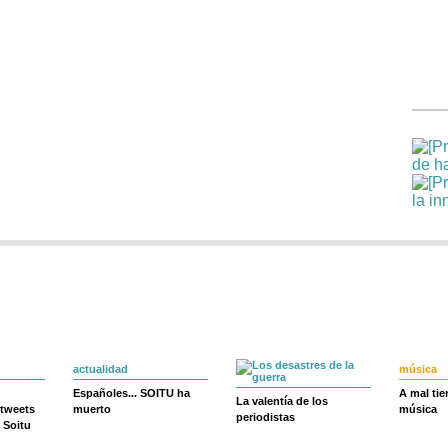
actualidad
música
Españoles... SOITU ha
A mal ti
La valentía de los
 tweets
muerto
música
periodistas
 Soitu