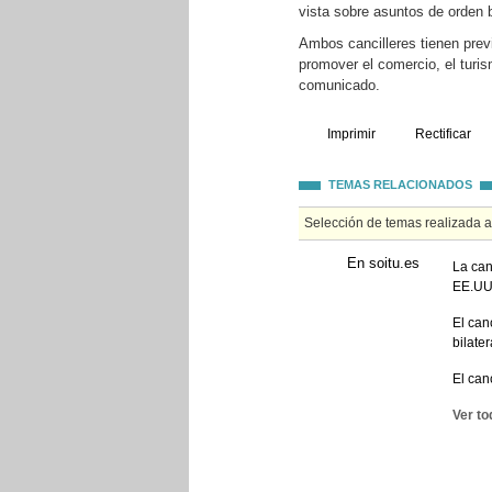
vista sobre asuntos de orden bil
Ambos cancilleres tienen prev
promover el comercio, el turis
comunicado.
Imprimir
Rectificar
TEMAS RELACIONADOS
Selección de temas realizada 
En soitu.es
La can
EE.UU
El can
bilate
El can
Ver to