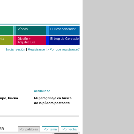
Vídeos
El Descodificador
mía
Diseño +
El blog de Gervasio
Arquitectura
Iniciar sesión
|
Registrarse
|
¿Por qué registrarse?
actualidad
empo, buena
Mi peregrinaje en busca
de la píldora postcoital
AR
Por palabras
Por tema
Por fecha