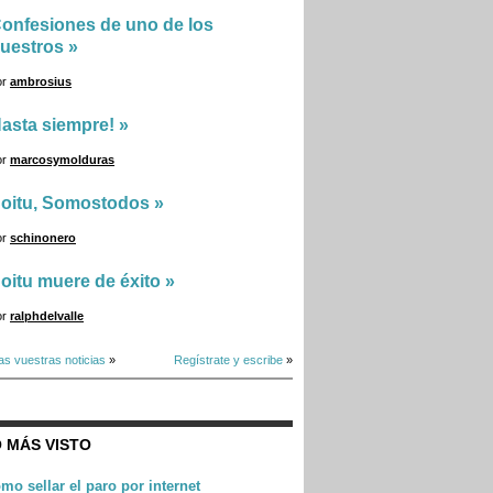
onfesiones de uno de los
uestros
»
or
ambrosius
asta siempre!
»
or
marcosymolduras
oitu, Somostodos
»
or
schinonero
oitu muere de éxito
»
or
ralphdelvalle
as vuestras noticias
»
Regístrate y escribe
»
 MÁS VISTO
mo sellar el paro por internet