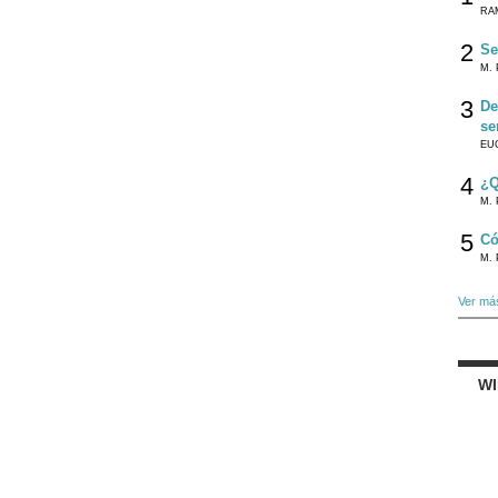
RA
2
Se
M. 
3
De
se
EU
4
¿Q
M. 
5
Có
M. 
Ver má
W