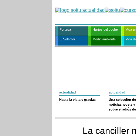
Portada
Hartos del coche
Vida u
El Selector
Medio ambiente
Vida dig
actualidad
actualidad
Hasta la vista y gracias
Una selección de
noticias, posts y
sobre el adiós de
La canciller