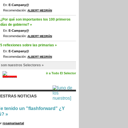
En:
E-Campany@
Recomendación:
ALBERT MEDRÁN
¿Por qué son importantes los 100 primeros
días de gobierno? »
En:
E-Campany@
Recomendación:
ALBERT MEDRÁN
5 reflexiones sobre las primarias »
En:
E-Campany@
Recomendación:
ALBERT MEDRÁN
 son nuestros Selectores »
ir a Todo El Selector
ESTRAS NOTICIAS
e tenido un "flashforward" ¿Y
ú?
»
or
rosamariaartal