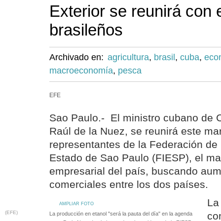
Exterior se reunirá con
brasileños
Archivado en:
agricultura
,
brasil
,
cuba
,
eco
macroeconomía
,
pesca
EFE
Sao Paulo.- El ministro cubano de C
Raúl de la Nuez, se reunirá este ma
representantes de la Federación de l
Estado de Sao Paulo (FIESP), el ma
empresarial del país, buscando aum
comerciales entre los dos países.
La
AMPLIAR FOTO
(EFE)
co
La producción en etanol "será la pauta del día" en la agenda