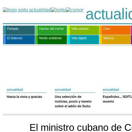
actual
Portada
Hartos del coche
Vida urbana
Cine
El Selector
Medio ambiente
Vida digital
Música
actualidad
actualidad
actualidad
Hasta la vista y gracias
Una selección de
Españoles... SOIT
noticias, posts y tweets
muerto
sobre el adiós de Soitu
El ministro cubano de 