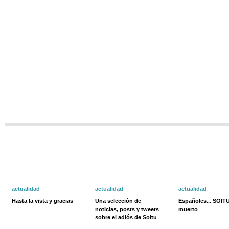
actualidad
actualidad
actualidad
Hasta la vista y gracias
Una selección de
Españoles... SOIT
noticias, posts y tweets
muerto
sobre el adiós de Soitu