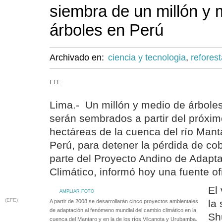
siembra de un millón y 
árboles en Perú
Archivado en:
ciencia y tecnologia
,
refores
EFE
Lima.- Un millón y medio de árbole
serán sembrados a partir del próxi
hectáreas de la cuenca del río Manta
Perú, para detener la pérdida de co
parte del Proyecto Andino de Adapt
Climático, informó hoy una fuente ofi
El 
AMPLIAR FOTO
(EFE)
la
A partir de 2008 se desarrollarán cinco proyectos ambientales
de adaptación al fenómeno mundial del cambio climático en la
Shu
cuenca del Mantaro y en la de los ríos Vilcanota y Urubamba.