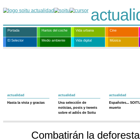
actual
Portada
Hartos del coche
Vida urbana
Cine
El Selector
Medio ambiente
Vida digital
Música
actualidad
actualidad
actualidad
Hasta la vista y gracias
Una selección de
Españoles... SOIT
noticias, posts y tweets
muerto
sobre el adiós de Soitu
Combatirán la deforesta