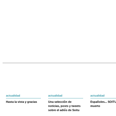
actualidad
actualidad
actualidad
Hasta la vista y gracias
Una selección de
Españoles... SOIT
noticias, posts y tweets
muerto
sobre el adiós de Soitu