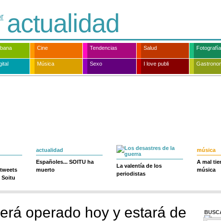
actualidad
rbana
Cine
Tendencias
Salud
Fotografía
ital
Música
Sexo
I love publi
Gastrono
actualidad
música
Españoles... SOITU ha
A mal ti
La valentía de los
 tweets
muerto
música
periodistas
 Soitu
erá operado hoy y estará de
BUSC