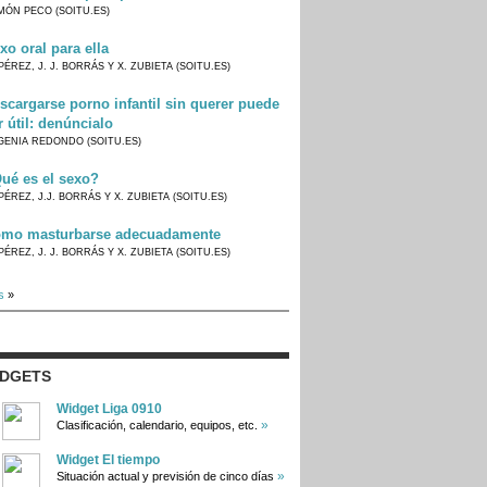
MÓN PECO (SOITU.ES)
xo oral para ella
PÉREZ, J. J. BORRÁS Y X. ZUBIETA (SOITU.ES)
scargarse porno infantil sin querer puede
r útil: denúncialo
GENIA REDONDO (SOITU.ES)
ué es el sexo?
PÉREZ, J.J. BORRÁS Y X. ZUBIETA (SOITU.ES)
mo masturbarse adecuadamente
PÉREZ, J. J. BORRÁS Y X. ZUBIETA (SOITU.ES)
s
»
IDGETS
Widget Liga 0910
»
Clasificación, calendario, equipos, etc.
Widget El tiempo
»
Situación actual y previsión de cinco días