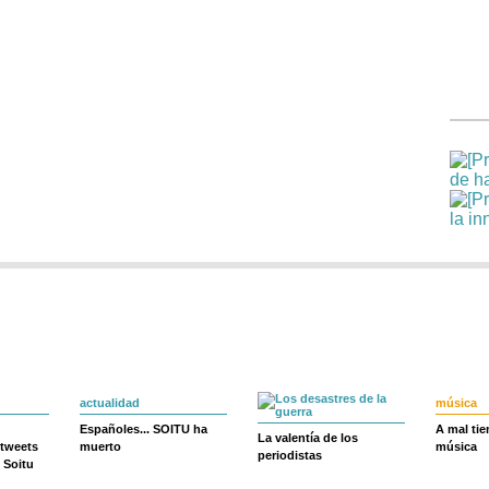
actualidad
música
Españoles... SOITU ha
A mal ti
La valentía de los
 tweets
muerto
música
periodistas
 Soitu