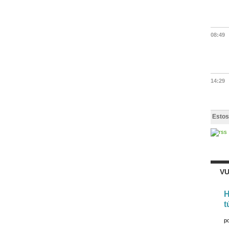
08:49
14:29
Estos
VU
H
t
p