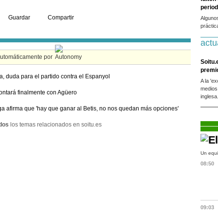
period
Guardar
Compartir
Alguno
práctic
actu
automáticamente por
Soitu.
premi
, duda para el partido contra el Espanyol
A la 'e
medios
ontará finalmente con Agüero
inglesa
ga afirma que 'hay que ganar al Betis, no nos quedan más opciones'
dos
los temas relacionados en soitu.es
Un equi
08:50
09:03