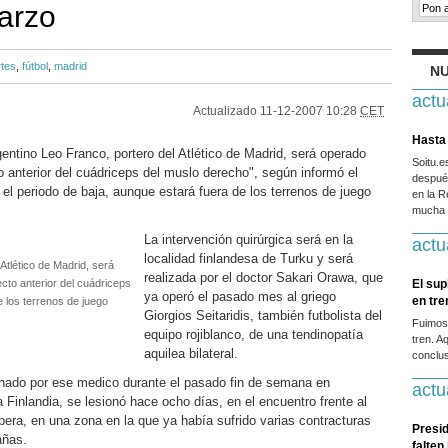
arzo
tes
,
fútbol
,
madrid
NU
actu
Actualizado
11-12-2007 10:28
CET
Hasta 
entino Leo Franco, portero del Atlético de Madrid, será operado
Soitu.
to anterior del cuádriceps del muslo derecho", según informó el
después
ó el periodo de baja, aunque estará fuera de los terrenos de juego
en la R
mucha g
La intervención quirúrgica será en la
actu
localidad finlandesa de Turku y será
Atlético de Madrid, será
realizada por el doctor Sakari Orawa, que
ecto anterior del cuádriceps
El sup
ya operó el pasado mes al griego
en tr
e los terrenos de juego
Giorgios Seitaridis, también futbolista del
Fuimos
equipo rojiblanco, de una tendinopatía
tren. A
aquilea bilateral.
conclus
nado por ese medico durante el pasado fin de semana en
actu
Finlandia, se lesionó hace ocho días, en el encuentro frente al
pera, en una zona en la que ya había sufrido varias contracturas
Presid
añas.
falten