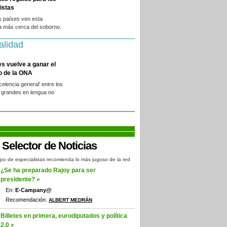
istas
s países ven esta
a más cerca del soborno.
alidad
es vuelve a ganar el
o de la ONA
xcelencia general' entre los
 grandes en lengua no
.
po de especialistas recomienda lo más jugoso de la red
¿Se ha preparado Rajoy para ser
presidente? »
En:
E-Campany@
Recomendación:
ALBERT MEDRÁN
Billetes en primera, eurodiputados y política
2.0 »