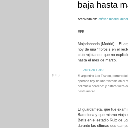
baja hasta m
Archivado en:
atlético madrid
,
depor
EFE
Majadahonda (Madrid).- El arg
hoy de una "fibrosis en el rec
club rojiblanco, que no explic
hasta el mes de marzo.
AMPLIAR FOTO
(EFE)
El argentino Leo Franco, portero del 
operado hoy de una "fibrosis en el r
del muslo derecho" y estará fuera d
hasta marzo.
El guardameta, que fue exami
Barcelona y que mismo viaja a 
Betis en el estadio Ruiz de Lo
durante las últimas dos camp