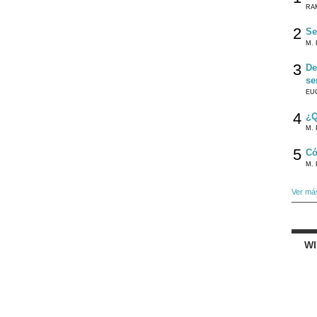
RA
2
Se
M. 
3
De
se
EU
4
¿Q
M. 
5
Có
M. 
Ver má
W