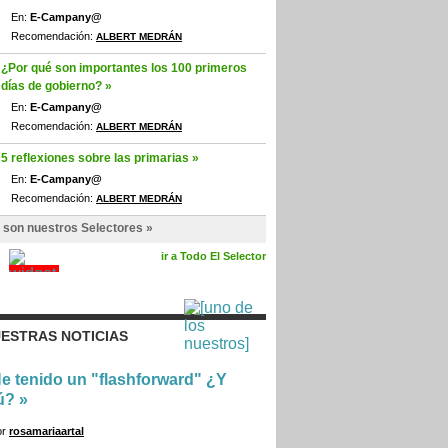
En:
E-Campany@
Recomendación:
ALBERT MEDRÁN
¿Por qué son importantes los 100 primeros
días de gobierno? »
En:
E-Campany@
Recomendación:
ALBERT MEDRÁN
5 reflexiones sobre las primarias »
En:
E-Campany@
Recomendación:
ALBERT MEDRÁN
 son nuestros Selectores »
ir a Todo El Selector
ESTRAS NOTICIAS
e tenido un "flashforward" ¿Y
ú?
»
or
rosamariaartal