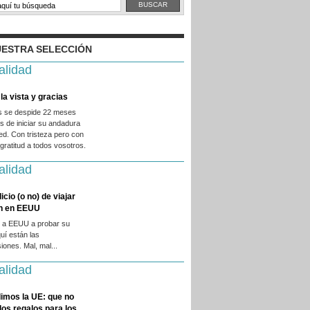
ESTRA SELECCIÓN
alidad
la vista y gracias
es se despide 22 meses
 de iniciar su andadura
ed. Con tristeza pero con
ratitud a todos vosotros.
alidad
licio (o no) de viajar
en en EEUU
 a EEUU a probar su
quí están las
iones. Mal, mal...
alidad
imos la UE: que no
 los regalos para los