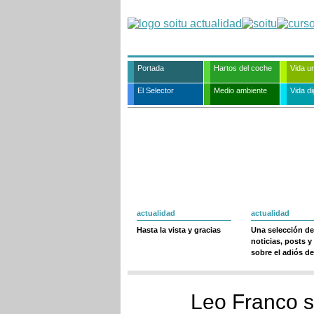
Portada
Hartos del coche
Vida u
El Selector
Medio ambiente
Vida dig
actualidad
actualidad
Hasta la vista y gracias
Una selección de
noticias, posts y
sobre el adiós de
Leo Franco s