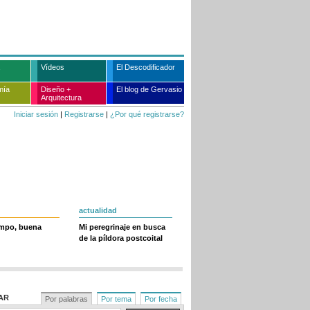
Vídeos
El Descodificador
mía
Diseño +
El blog de Gervasio
Arquitectura
Iniciar sesión
|
Registrarse
|
¿Por qué registrarse?
actualidad
empo, buena
Mi peregrinaje en busca
de la píldora postcoital
AR
Por palabras
Por tema
Por fecha