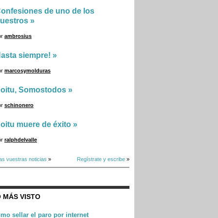
onfesiones de uno de los
uestros
»
or
ambrosius
asta siempre!
»
or
marcosymolduras
oitu, Somostodos
»
or
schinonero
oitu muere de éxito
»
or
ralphdelvalle
as vuestras noticias
»
Regístrate y escribe
»
 MÁS VISTO
mo sellar el paro por internet