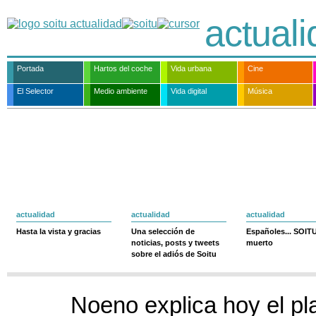
actual
Portada
Hartos del coche
Vida urbana
Cine
El Selector
Medio ambiente
Vida digital
Música
actualidad
actualidad
actualidad
Hasta la vista y gracias
Una selección de
Españoles... SOIT
noticias, posts y tweets
muerto
sobre el adiós de Soitu
Noeno explica hoy el pl