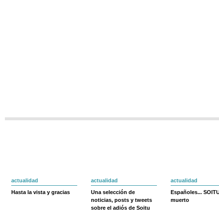
actualidad
actualidad
actualidad
Hasta la vista y gracias
Una selección de
Españoles... SOIT
noticias, posts y tweets
muerto
sobre el adiós de Soitu