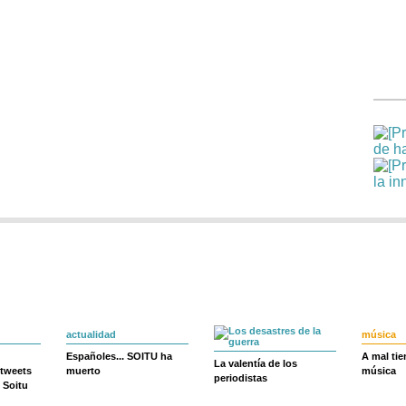
actualidad
música
Españoles... SOITU ha
A mal ti
La valentía de los
 tweets
muerto
música
periodistas
 Soitu