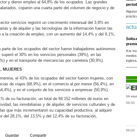
ector y dieron empleo al 64,8% de los ocupados. Las grandes
period
lariados, coparon una cuarta parte del volumen de negocio y de
Alguno
práctic
sector servicios registró un crecimiento interanual del 3,8% en
actu
rias y de alquiler y las tecnologías de la información fueron las
n a la creación de empleo, con un aumento del 14,4% y del 9,1%,
Soitu.
premi
ta parte de los ocupados del sector fueron trabajadores autónomos
A la 'e
e superó el 30% en los servicios personales (39%), en las
medios
7%) y en el transporte de mercancías por carretera (30,9%).
inglesa
, MUJERES
femenina, el 43% de los ocupados del sector fueron mujeres, con
ncias de viajes (68,9%), en el comercio al por menor (56,4%), en
54,4%), y en el conjunto de los servicios a empresas (50,9%).
Un equi
1% de su facturación, un total de 84.152 millones de euros en
08:50
idad, las inmobiliarias y de alquiler, de servicios culturales y de
 las que más incrementaron su capacidad productiva, al adquirir
lor del 28,1%, del 13,5% y del 12,4% de su facturación,
09:03
Guardar
Compartir