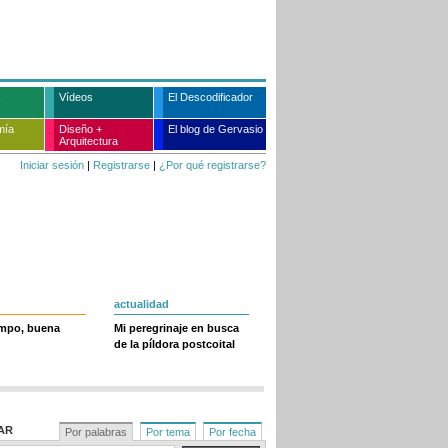
Vídeos
El Descodificador
mía
Diseño +
El blog de Gervasio
Arquitectura
Iniciar sesión
|
Registrarse
|
¿Por qué registrarse?
actualidad
empo, buena
Mi peregrinaje en busca
de la píldora postcoital
AR
Por palabras
Por tema
Por fecha