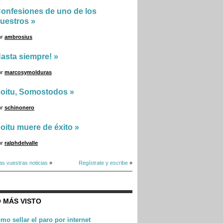
onfesiones de uno de los
uestros
»
or
ambrosius
asta siempre!
»
or
marcosymolduras
oitu, Somostodos
»
or
schinonero
oitu muere de éxito
»
or
ralphdelvalle
as vuestras noticias
»
Regístrate y escribe
»
 MÁS VISTO
mo sellar el paro por internet