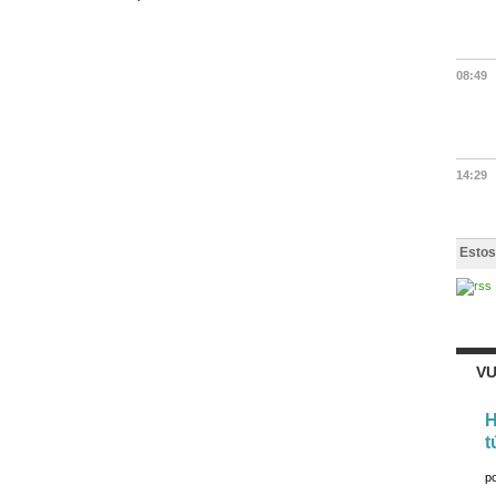
08:49
14:29
Estos
VU
H
t
p