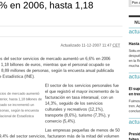
6% en 2006, hasta 1,18
NU
actu
Hasta 
Actualizado
11-12-2007 11:47
CET
Soitu.
después
s del sector servicios de mercado aumentó un 6,6% en 2006
en la R
a 1,18 billones de euros, mientras que el personal ocupado se
mucha g
8,89 millones de personas, según la encuesta anual publicada
actu
e Estadística (INE).
El sector de los servicios personales fue
El sup
el que registró el mayor incremento de la
rvicios de mercado aumentó
en tr
facturación en tasa interanual, con un
rior, hasta 1,18 billones de
Fuimos
14,3%, seguido de los servicios
upado se incrementó un
tren. A
culturales y recreativos (12,1%),
rsonas, según la encuesta
conclus
transporte (8,6%), turismo (7,3%), y
Nacional de Estadística
comercio (5,4%).
actu
Las empresas pequeñas de menos de 50
Presid
9,4% del sector servicios, facturaron más de la mitad del volumen
falten