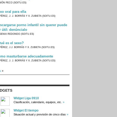
MÓN PECO (SOITU.ES)
xo oral para ella
PÉREZ, J. J. BORRÁS Y X. ZUBIETA (SOITU.ES)
scargarse porno infantil sin querer puede
r útil: denúncialo
GENIA REDONDO (SOITU.ES)
ué es el sexo?
PÉREZ, J.J. BORRÁS Y X. ZUBIETA (SOITU.ES)
mo masturbarse adecuadamente
PÉREZ, J. J. BORRÁS Y X. ZUBIETA (SOITU.ES)
s
»
IDGETS
Widget Liga 0910
»
Clasificación, calendario, equipos, etc.
Widget El tiempo
»
Situación actual y previsión de cinco días