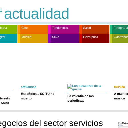
actualidad
rbana
Cine
Tendencias
Salud
Fotografía
ital
Música
Sexo
I love publi
Gastrono
actualidad
música
Españoles... SOITU ha
A mal ti
La valentía de los
 tweets
muerto
música
periodistas
 Soitu
egocios del sector servicios
BUSC