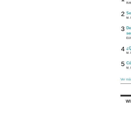
RA
2
Se
M. 
3
De
se
EU
4
¿Q
M. 
5
Có
M. 
Ver má
W