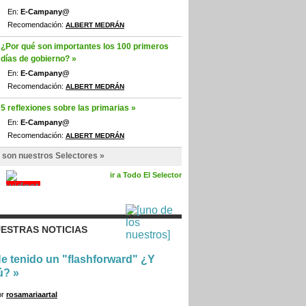
En:
E-Campany@
Recomendación:
ALBERT MEDRÁN
¿Por qué son importantes los 100 primeros
días de gobierno? »
En:
E-Campany@
Recomendación:
ALBERT MEDRÁN
5 reflexiones sobre las primarias »
En:
E-Campany@
Recomendación:
ALBERT MEDRÁN
 son nuestros Selectores »
ir a Todo El Selector
ESTRAS NOTICIAS
e tenido un "flashforward" ¿Y
ú?
»
or
rosamariaartal