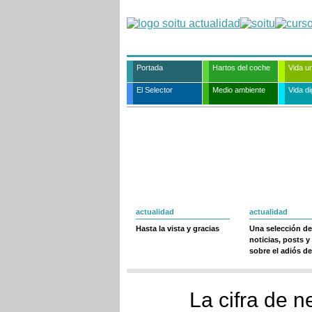
Portada
Hartos del coche
Vida u
El Selector
Medio ambiente
Vida dig
actualidad
actualidad
Hasta la vista y gracias
Una selección de
noticias, posts y
sobre el adiós de
La cifra de n