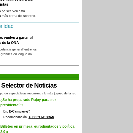
istas
s países ven esta
a más cerca del soborno.
alidad
es vuelve a ganar el
o de la ONA
xcelencia general' entre los
 grandes en lengua no
.
po de especialistas recomienda lo más jugoso de la red
¿Se ha preparado Rajoy para ser
presidente? »
En:
E-Campany@
Recomendación:
ALBERT MEDRÁN
Billetes en primera, eurodiputados y política
2.0 »