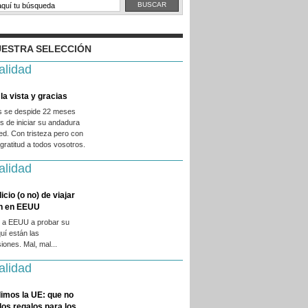
ESTRA SELECCIÓN
alidad
la vista y gracias
es se despide 22 meses
 de iniciar su andadura
ed. Con tristeza pero con
ratitud a todos vosotros.
alidad
licio (o no) de viajar
en en EEUU
 a EEUU a probar su
quí están las
iones. Mal, mal...
alidad
imos la UE: que no
 los regalos para los