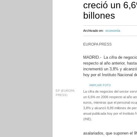
creció un 6,
billones
Archivado en:
economía
EUROPA PRESS
MADRID.- La cifra de negocio
respecto al año anterior, hast
incrementó un 3,8% y alcanzó 
hoy por el Instituto Nacional d
AMPLIAR FOTO
EP (EUROPA
La cifra de negocios del sector se
PRESS)
un 6,6% en 2006 respecto al año ante
euros, mientras que el personal oc
3,8% y alcanzó 8,89 millones de pe
anual publicada hoy por el Instituto 
(INE).
asalariados, que suponen el 9