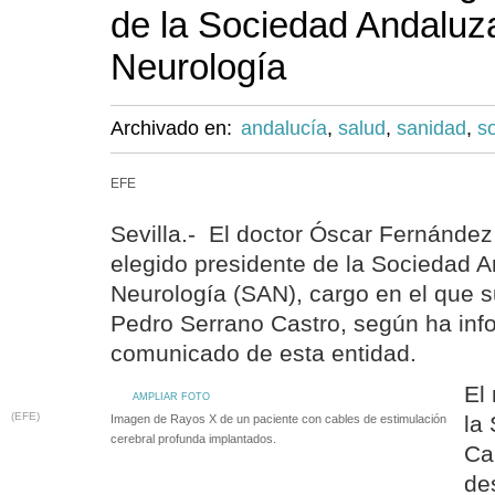
de la Sociedad Andaluz
Neurología
Archivado en:
andalucía
,
salud
,
sanidad
,
s
EFE
Sevilla.- El doctor Óscar Fernánde
elegido presidente de la Sociedad 
Neurología (SAN), cargo en el que su
Pedro Serrano Castro, según ha in
comunicado de esta entidad.
El
AMPLIAR FOTO
(EFE)
la
Imagen de Rayos X de un paciente con cables de estimulación
cerebral profunda implantados.
Ca
de