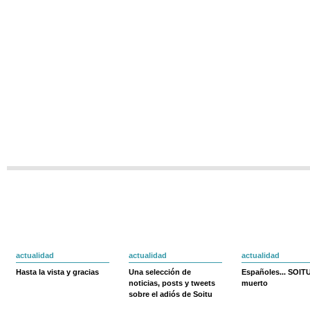
actualidad
actualidad
actualidad
Hasta la vista y gracias
Una selección de
Españoles... SOIT
noticias, posts y tweets
muerto
sobre el adiós de Soitu