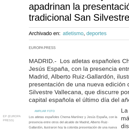
apadrinan la presentaci
tradicional San Silvestr
Archivado en:
atletismo
,
deportes
EUROPA PRESS
MADRID.- Los atletas españoles C
Jesús España, con la presencia entr
Madrid, Alberto Ruiz-Gallardón, ilust
presentación de una nueva edición d
Silvestre Vallecana, que discurre por
capital española el último día del añ
La
AMPLIAR FOTO
EP (EUROPA
má
Los atletas españoles Chema Martínez y Jesús España, con la
PRESS)
presencia entre otros del alcalde de Madrid, Alberto Ruiz-
di
Gallardón, ilustraron hoy la colorida presentación de una nueva