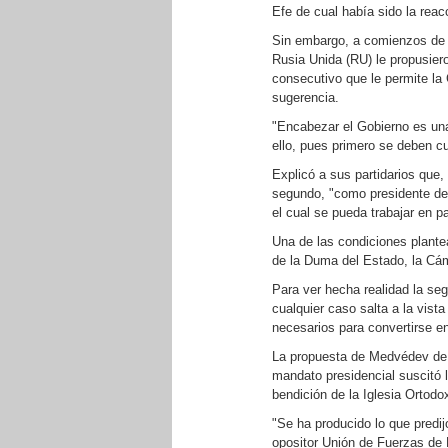
Efe de cual había sido la rea
Sin embargo, a comienzos de o
Rusia Unida (RU) le propusier
consecutivo que le permite la C
sugerencia.
"Encabezar el Gobierno es una
ello, pues primero se deben c
Explicó a sus partidarios que,
segundo, "como presidente de
el cual se pueda trabajar en pa
Una de las condiciones plant
de la Duma del Estado, la Cá
Para ver hecha realidad la se
cualquier caso salta a la vist
necesarios para convertirse e
La propuesta de Medvédev de q
mandato presidencial suscitó la
bendición de la Iglesia Ortod
"Se ha producido lo que predijo
opositor Unión de Fuerzas de D