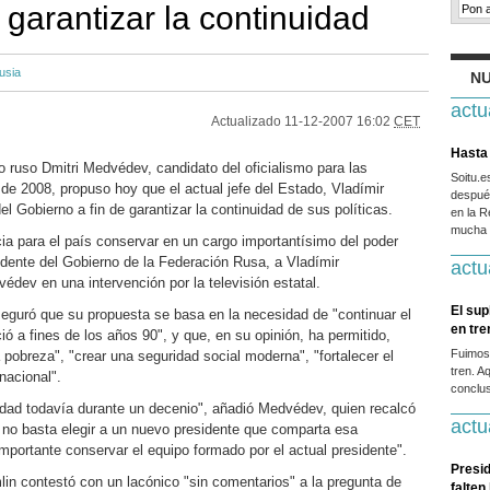
 garantizar la continuidad
usia
NU
actu
Actualizado
11-12-2007 16:02
CET
Hasta 
o ruso Dmitri Medvédev, candidato del oficialismo para las
Soitu.
de 2008, propuso hoy que el actual jefe del Estado, Vladímir
después
el Gobierno a fin de garantizar la continuidad de sus políticas.
en la R
mucha g
a para el país conservar en un cargo importantísimo del poder
idente del Gobierno de la Federación Rusa, a Vladímir
actu
védev en una intervención por la televisión estatal.
El sup
aseguró que su propuesta se basa en la necesidad de "continuar el
en tr
ió a fines de los años 90", y que, en su opinión, ha permitido,
Fuimos
a pobreza", "crear una seguridad social moderna", "fortalecer el
tren. A
nacional".
conclus
idad todavía durante un decenio", añadió Medvédev, quien recalcó
actu
 no basta elegir a un nuevo presidente que comparta esa
mportante conservar el equipo formado por el actual presidente".
Presid
lin contestó con un lacónico "sin comentarios" a la pregunta de
falten