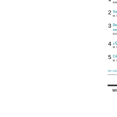
RA
2
Se
M. 
3
De
se
EU
4
¿Q
M. 
5
Có
M. 
Ver má
W