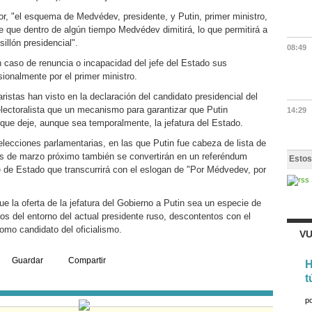
tor, "el esquema de Medvédev, presidente, y Putin, primer ministro,
e que dentro de algún tiempo Medvédev dimitirá, lo que permitirá a
sillón presidencial".
08:49
n caso de renuncia o incapacidad del jefe del Estado sus
ionalmente por el primer ministro.
istas han visto en la declaración del candidato presidencial del
electoralista que un mecanismo para garantizar que Putin
14:29
que deje, aunque sea temporalmente, la jefatura del Estado.
lecciones parlamentarias, en las que Putin fue cabeza de lista de
es de marzo próximo también se convertirán en un referéndum
Estos
fe de Estado que transcurrirá con el eslogan de "Por Médvedev, por
 la oferta de la jefatura del Gobierno a Putin sea un especie de
os del entorno del actual presidente ruso, descontentos con el
o candidato del oficialismo.
VU
Guardar
Compartir
H
t
p