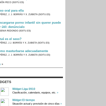
MÓN PECO (SOITU.ES)
xo oral para ella
PÉREZ, J. J. BORRÁS Y X. ZUBIETA (SOITU.ES)
scargarse porno infantil sin querer puede
r útil: denúncialo
GENIA REDONDO (SOITU.ES)
ué es el sexo?
PÉREZ, J.J. BORRÁS Y X. ZUBIETA (SOITU.ES)
mo masturbarse adecuadamente
PÉREZ, J. J. BORRÁS Y X. ZUBIETA (SOITU.ES)
s
»
IDGETS
Widget Liga 0910
»
Clasificación, calendario, equipos, etc.
Widget El tiempo
»
Situación actual y previsión de cinco días