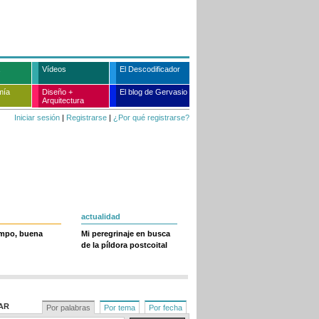
Vídeos
El Descodificador
mía
Diseño +
El blog de Gervasio
Arquitectura
Iniciar sesión
|
Registrarse
|
¿Por qué registrarse?
actualidad
empo, buena
Mi peregrinaje en busca
de la píldora postcoital
AR
Por palabras
Por tema
Por fecha