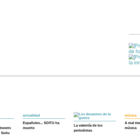
actualidad
música
Españoles... SOITU ha
A mal ti
La valentía de los
 tweets
muerto
música
periodistas
 Soitu