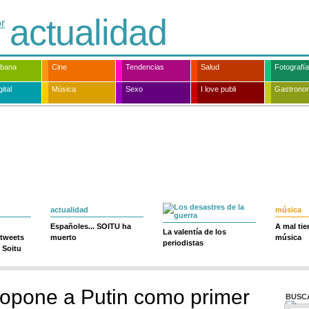
actualidad
rbana
Cine
Tendencias
Salud
Fotografía
ital
Música
Sexo
I love publi
Gastrono
actualidad
música
Españoles... SOITU ha
A mal ti
La valentía de los
 tweets
muerto
música
periodistas
 Soitu
opone a Putin como primer
BUSC