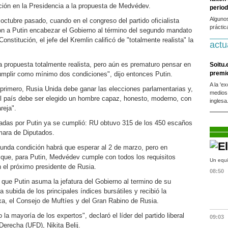
cción en la Presidencia a la propuesta de Medvédev.
period
Alguno
ctubre pasado, cuando en el congreso del partido oficialista
práctic
on a Putin encabezar el Gobierno al término del segundo mandato
onstitución, el jefe del Kremlin calificó de "totalmente realista" la
actu
 propuesta totalmente realista, pero aún es prematuro pensar en
Soitu.
premi
umplir como mínimo dos condiciones", dijo entonces Putin.
A la 'e
 primero, Rusia Unida debe ganar las elecciones parlamentarias y,
medios
l país debe ser elegido un hombre capaz, honesto, moderno, con
inglesa
reja".
eadas por Putin ya se cumplió: RU obtuvo 315 de los 450 escaños
mara de Diputados.
gunda condición habrá que esperar al 2 de marzo, pero en
a que, para Putin, Medvédev cumple con todos los requisitos
Un equi
n el próximo presidente de Rusia.
08:50
ue Putin asuma la jefatura del Gobierno al termino de su
 subida de los principales índices bursátiles y recibió la
oxa, el Consejo de Muftíes y del Gran Rabino de Rusia.
 la mayoría de los expertos", declaró el líder del partido liberal
09:03
erecha (UFD), Nikita Belij.