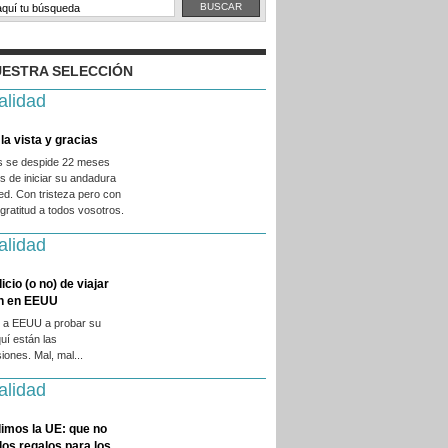
ESTRA SELECCIÓN
alidad
la vista y gracias
es se despide 22 meses
 de iniciar su andadura
ed. Con tristeza pero con
ratitud a todos vosotros.
alidad
licio (o no) de viajar
en en EEUU
 a EEUU a probar su
quí están las
iones. Mal, mal...
alidad
imos la UE: que no
 los regalos para los