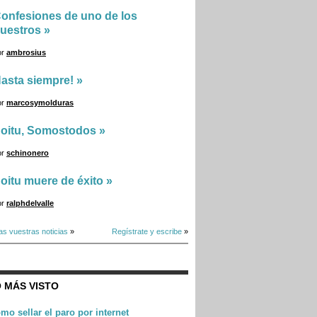
onfesiones de uno de los
uestros
»
or
ambrosius
asta siempre!
»
or
marcosymolduras
oitu, Somostodos
»
or
schinonero
oitu muere de éxito
»
or
ralphdelvalle
as vuestras noticias
»
Regístrate y escribe
»
 MÁS VISTO
mo sellar el paro por internet