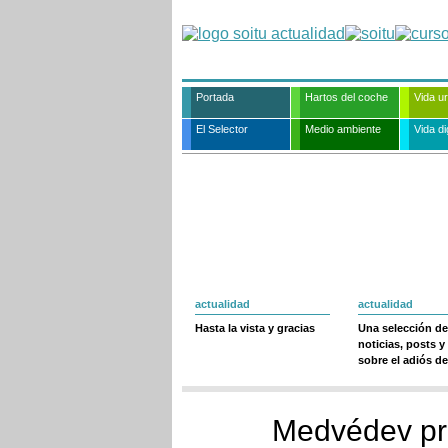
Portada
Hartos del coche
Vida u
El Selector
Medio ambiente
Vida dig
actualidad
actualidad
Hasta la vista y gracias
Una selección de
noticias, posts y
sobre el adiós de
Medvédev pr