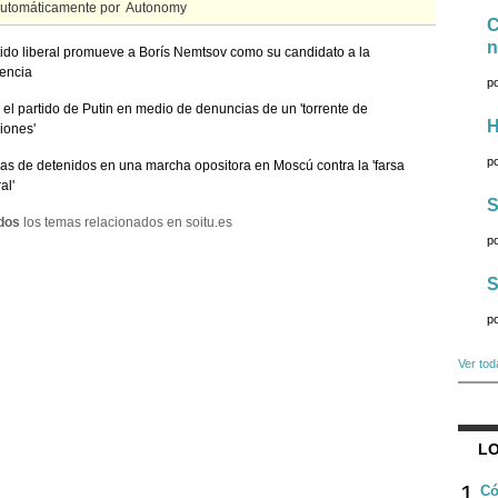
automáticamente por
C
n
tido liberal promueve a Borís Nemtsov como su candidato a la
encia
p
 el partido de Putin en medio de denuncias de un 'torrente de
H
ciones'
p
s de detenidos en una marcha opositora en Moscú contra la 'farsa
al'
S
dos
los temas relacionados en soitu.es
p
S
p
Ver tod
LO
1
Có