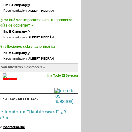
En:
E-Campany@
Recomendación:
ALBERT MEDRÁN
¿Por qué son importantes los 100 primeros
días de gobierno? »
En:
E-Campany@
Recomendación:
ALBERT MEDRÁN
5 reflexiones sobre las primarias »
En:
E-Campany@
Recomendación:
ALBERT MEDRÁN
 son nuestros Selectores »
ir a Todo El Selector
ESTRAS NOTICIAS
e tenido un "flashforward" ¿Y
ú?
»
or
rosamariaartal