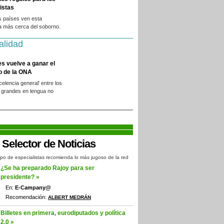
istas
s países ven esta
a más cerca del soborno.
alidad
es vuelve a ganar el
o de la ONA
xcelencia general' entre los
 grandes en lengua no
.
po de especialistas recomienda lo más jugoso de la red
¿Se ha preparado Rajoy para ser
presidente? »
En:
E-Campany@
Recomendación:
ALBERT MEDRÁN
Billetes en primera, eurodiputados y política
2.0 »