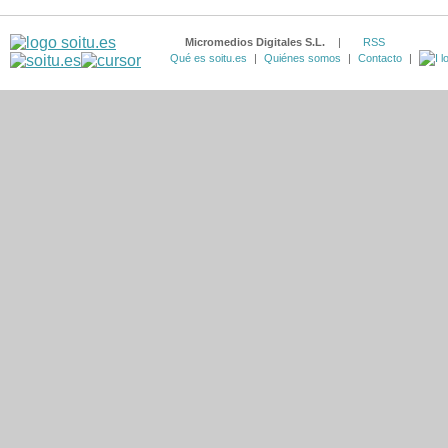
Micromedios Digitales S.L.
|
RSS
Qué es soitu.es
|
Quiénes somos
|
Contacto
|