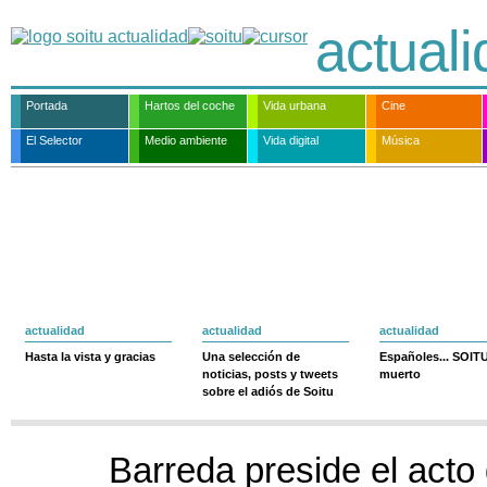
actual
Portada
Hartos del coche
Vida urbana
Cine
El Selector
Medio ambiente
Vida digital
Música
actualidad
actualidad
actualidad
Hasta la vista y gracias
Una selección de
Españoles... SOIT
noticias, posts y tweets
muerto
sobre el adiós de Soitu
Barreda preside el acto 