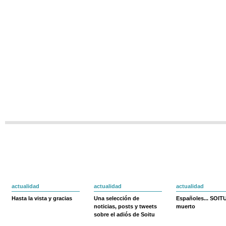
actualidad
actualidad
actualidad
Hasta la vista y gracias
Una selección de
Españoles... SOIT
noticias, posts y tweets
muerto
sobre el adiós de Soitu