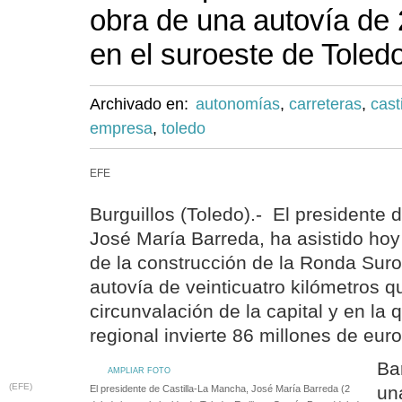
obra de una autovía de 
en el suroeste de Toled
Archivado en:
autonomías
,
carreteras
,
cast
empresa
,
toledo
EFE
Burguillos (Toledo).- El presidente 
José María Barreda, ha asistido hoy
de la construcción de la Ronda Sur
autovía de veinticuatro kilómetros q
circunvalación de la capital y en la 
regional invierte 86 millones de euro
Ba
AMPLIAR FOTO
(EFE)
un
El presidente de Castilla-La Mancha, José María Barreda (2