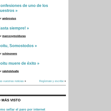
onfesiones de uno de los
uestros
»
or
ambrosius
asta siempre!
»
or
marcosymolduras
oitu, Somostodos
»
or
schinonero
oitu muere de éxito
»
or
ralphdelvalle
as vuestras noticias
»
Regístrate y escribe
»
 MÁS VISTO
mo sellar el paro por internet