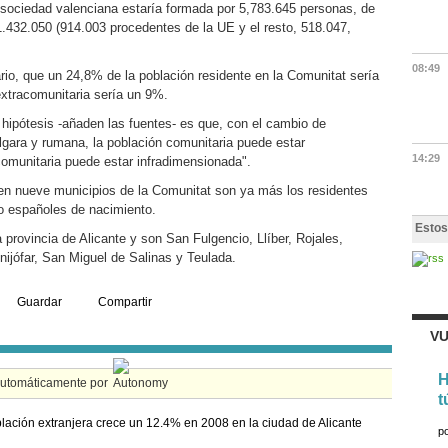
 sociedad valenciana estaría formada por 5,783.645 personas, de
1.432.050 (914.003 procedentes de la UE y el resto, 518.047,
08:49
rio, que un 24,8% de la población residente en la Comunitat sería
extracomunitaria sería un 9%.
hipótesis -añaden las fuentes- es que, con el cambio de
lgara y rumana, la población comunitaria puede estar
14:29
omunitaria puede estar infradimensionada".
e en nueve municipios de la Comunitat son ya más los residentes
o españoles de nacimiento.
Estos
provincia de Alicante y son San Fulgencio, Llíber, Rojales,
enijófar, San Miguel de Salinas y Teulada.
Guardar
Compartir
VU
H
automáticamente por
t
lación extranjera crece un 12.4% en 2008 en la ciudad de Alicante
p