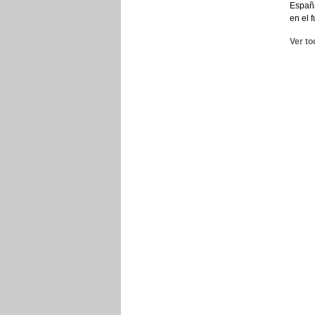
España
en el 
Ver to