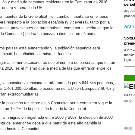
millón y medio de personas residentes en la Comunitat en 2016
period
 dentro y fuera de la UE.
Alguno
ún fuentes de la Generalitat, "un cambio importante en el peso
práctic
jera respecto a la población española (y viceversa), tanto por la
actu
rsonas provenientes de otros países, como por el hecho de que la
 la Comunitat) podría comenzar a disminuir en números
Soitu.
premi
ros países está aumentando y la población española está
A la 'e
minuir, han añadido las mismas fuentes.
medios
inglesa
lugar al primer escenario, es que el número de personas que entran
ta 2016, es el mismo que la media de las que entraron entre los
, la sociedad valenciana estaría formada por 5.844.345 personas,
as 1.461.000; de ellas, procederían de la Unión Europea 749.707 y
rían extracomunitarias.
Un equi
08:50
la población residente en la Comunitat sería extranjera y que la
ía un 12,2% de la población total de la Comunitat.
la inmigración registrada entre 2003 y 2007; la elección de 2003
nta del anterior se debe a que partir de este año cambia la
eras hacia la Comunitat.
09:03