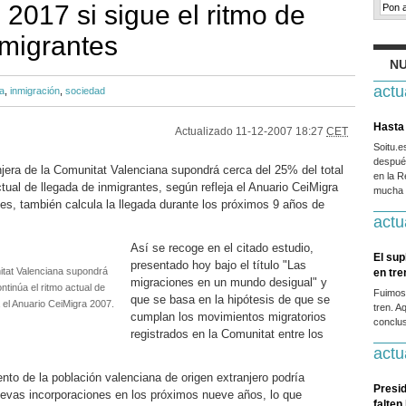
 2017 si sigue el ritmo de
nmigrantes
NU
actu
a
,
inmigración
,
sociedad
Hasta 
Actualizado
11-12-2007 18:27
CET
Soitu.
después
njera de la Comunitat Valenciana supondrá cerca del 25% del total
en la R
ctual de llegada de inmigrantes, según refleja el Anuario CeiMigra
mucha g
nes, también calcula la llegada durante los próximos 9 años de
actu
Así se recoge en el citado estudio,
El sup
presentado hoy bajo el título "Las
itat Valenciana supondrá
en tr
migraciones en un mundo desigual" y
ntinúa el ritmo actual de
Fuimos
que se basa en la hipótesis de que se
a el Anuario CeiMigra 2007.
tren. A
cumplan los movimientos migratorios
conclus
registrados en la Comunitat entre los
actu
nto de la población valenciana de origen extranjero podría
Presid
uevas incorporaciones en los próximos nueve años, lo que
falten