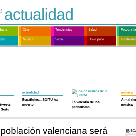
actualidad
rbana
Cine
Tendencias
Salud
Fotografía
ital
Música
Sexo
I love publi
Gastrono
actualidad
música
Españoles... SOITU ha
A mal ti
La valentía de los
 tweets
muerto
música
periodistas
 Soitu
 población valenciana será
BUSC