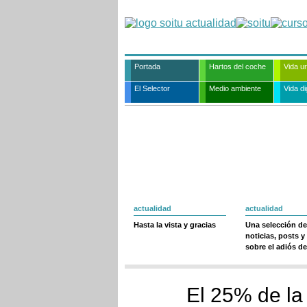
Portada
Hartos del coche
Vida u
El Selector
Medio ambiente
Vida dig
actualidad
actualidad
Hasta la vista y gracias
Una selección de
noticias, posts y
sobre el adiós de
El 25% de la