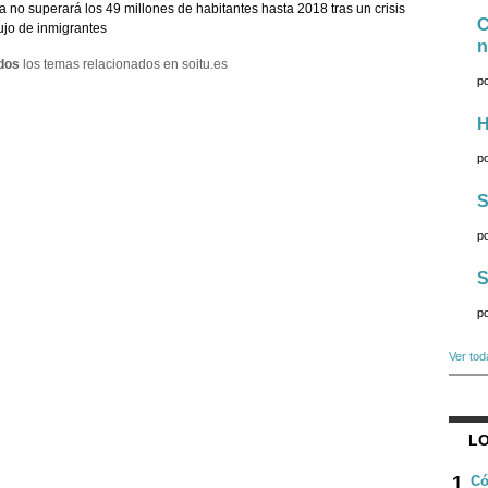
 no superará los 49 millones de habitantes hasta 2018 tras un crisis
C
fujo de inmigrantes
n
dos
los temas relacionados en soitu.es
p
H
p
S
p
S
p
Ver tod
LO
1
Có