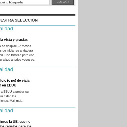
ESTRA SELECCIÓN
alidad
la vista y gracias
es se despide 22 meses
 de iniciar su andadura
ed. Con tristeza pero con
ratitud a todos vosotros.
alidad
licio (o no) de viajar
en en EEUU
 a EEUU a probar su
quí están las
iones. Mal, mal...
alidad
imos la UE: que no
 los regalos para los