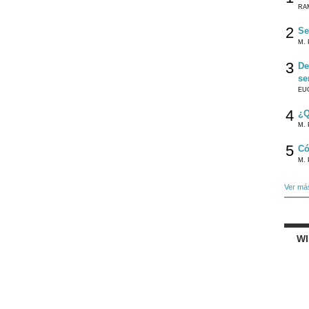
RA
2
Se
M. 
3
De
se
EU
4
¿Q
M. 
5
Có
M. 
Ver má
W