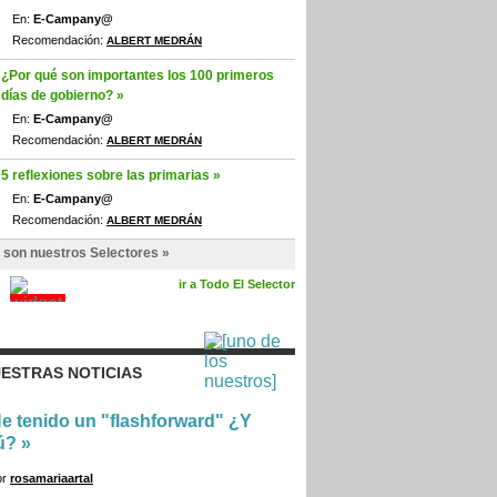
En:
E-Campany@
Recomendación:
ALBERT MEDRÁN
¿Por qué son importantes los 100 primeros
días de gobierno? »
En:
E-Campany@
Recomendación:
ALBERT MEDRÁN
5 reflexiones sobre las primarias »
En:
E-Campany@
Recomendación:
ALBERT MEDRÁN
 son nuestros Selectores »
ir a Todo El Selector
ESTRAS NOTICIAS
e tenido un "flashforward" ¿Y
ú?
»
or
rosamariaartal