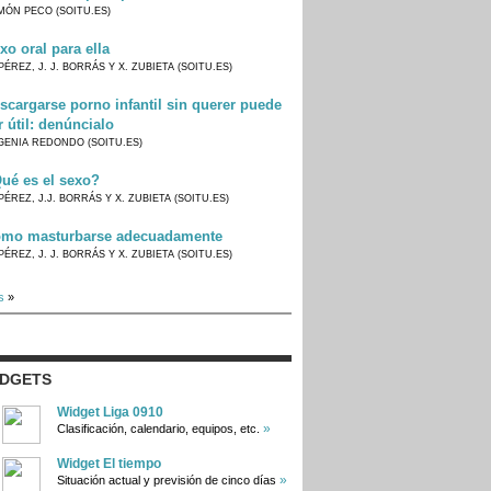
MÓN PECO (SOITU.ES)
xo oral para ella
PÉREZ, J. J. BORRÁS Y X. ZUBIETA (SOITU.ES)
scargarse porno infantil sin querer puede
r útil: denúncialo
GENIA REDONDO (SOITU.ES)
ué es el sexo?
PÉREZ, J.J. BORRÁS Y X. ZUBIETA (SOITU.ES)
mo masturbarse adecuadamente
PÉREZ, J. J. BORRÁS Y X. ZUBIETA (SOITU.ES)
s
»
IDGETS
Widget Liga 0910
»
Clasificación, calendario, equipos, etc.
Widget El tiempo
»
Situación actual y previsión de cinco días