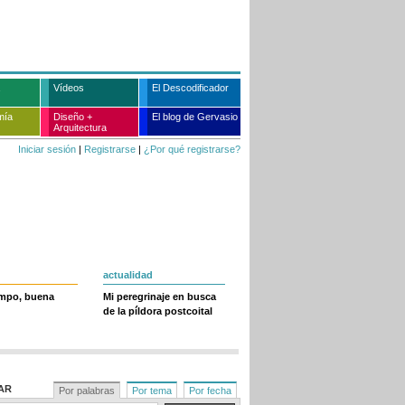
Vídeos
El Descodificador
mía
Diseño +
El blog de Gervasio
Arquitectura
Iniciar sesión
|
Registrarse
|
¿Por qué registrarse?
actualidad
empo, buena
Mi peregrinaje en busca
de la píldora postcoital
AR
Por palabras
Por tema
Por fecha