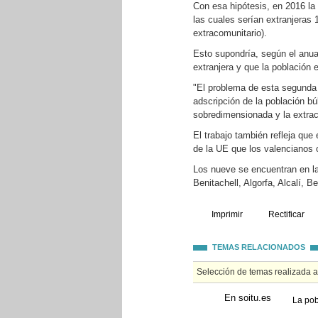
Con esa hipótesis, en 2016 la
las cuales serían extranjeras 
extracomunitario).
Esto supondría, según el anua
extranjera y que la población 
"El problema de esta segunda 
adscripción de la población bú
sobredimensionada y la extrac
El trabajo también refleja qu
de la UE que los valencianos 
Los nueve se encuentran en la 
Benitachell, Algorfa, Alcalí, B
Imprimir
Rectificar
TEMAS RELACIONADOS
Selección de temas realizada 
En soitu.es
La pob