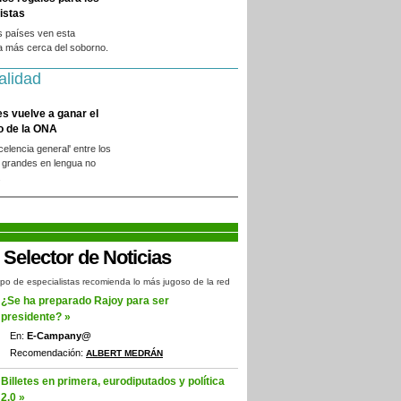
istas
s países ven esta
a más cerca del soborno.
alidad
es vuelve a ganar el
o de la ONA
xcelencia general' entre los
 grandes en lengua no
.
po de especialistas recomienda lo más jugoso de la red
¿Se ha preparado Rajoy para ser
presidente? »
En:
E-Campany@
Recomendación:
ALBERT MEDRÁN
Billetes en primera, eurodiputados y política
2.0 »