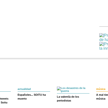
actualidad
música
Españoles... SOITU ha
A mal ti
La valentía de los
 tweets
muerto
música
periodistas
 Soitu