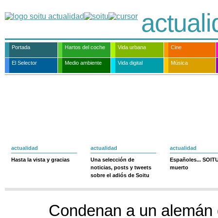
actual
Portada
Hartos del coche
Vida urbana
Cine
El Selector
Medio ambiente
Vida digital
Música
actualidad
actualidad
actualidad
Hasta la vista y gracias
Una selección de
Españoles... SOIT
noticias, posts y tweets
muerto
sobre el adiós de Soitu
Condenan a un alemán 