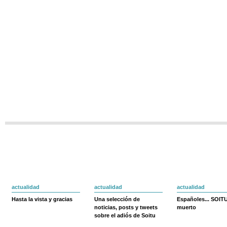
actualidad
actualidad
actualidad
Hasta la vista y gracias
Una selección de
Españoles... SOIT
noticias, posts y tweets
muerto
sobre el adiós de Soitu