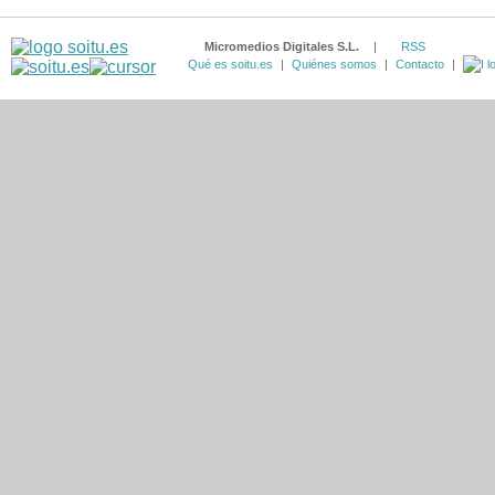
Micromedios Digitales S.L.
|
RSS
Qué es soitu.es
|
Quiénes somos
|
Contacto
|