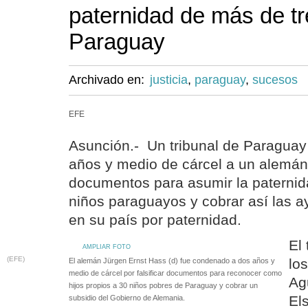
paternidad de más de tr
Paraguay
Archivado en:
justicia
,
paraguay
,
sucesos
EFE
Asunción.- Un tribunal de Paragua
años y medio de cárcel a un alemán 
documentos para asumir la paterni
niños paraguayos y cobrar así las 
en su país por paternidad.
El 
AMPLIAR FOTO
(EFE)
lo
El alemán Jürgen Ernst Hass (d) fue condenado a dos años y
medio de cárcel por falsificar documentos para reconocer como
Agu
hijos propios a 30 niños pobres de Paraguay y cobrar un
El
subsidio del Gobierno de Alemania.