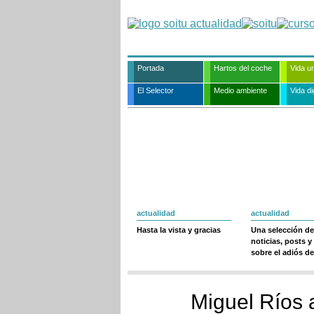
Portada
Hartos del coche
Vida u
El Selector
Medio ambiente
Vida dig
actualidad
actualidad
Hasta la vista y gracias
Una selección de
noticias, posts y
sobre el adiós de
Miguel Ríos a