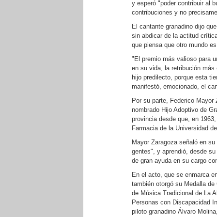
y esperó "poder contribuir al 
contribuciones y no precisam
El cantante granadino dijo que
sin abdicar de la actitud crít
que piensa que otro mundo es 
"El premio más valioso para u
en su vida, la retribución má
hijo predilecto, porque esta t
manifestó, emocionado, el can
Por su parte, Federico Mayor 
nombrado Hijo Adoptivo de Gra
provincia desde que, en 1963,
Farmacia de la Universidad de
Mayor Zaragoza señaló en su d
gentes", y aprendió, desde su 
de gran ayuda en su cargo co
En el acto, que se enmarca en 
también otorgó su Medalla de O
de Música Tradicional de La A
Personas con Discapacidad Inte
piloto granadino Álvaro Molin