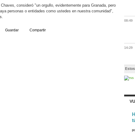
 Chaves, consideró "un orgullo, evidentemente para Granada, pero
haya personas o entidades como ustedes en nuestra comunidad",
s.
08:49
Guardar
Compartir
14:29
Estos
VU
H
t
p