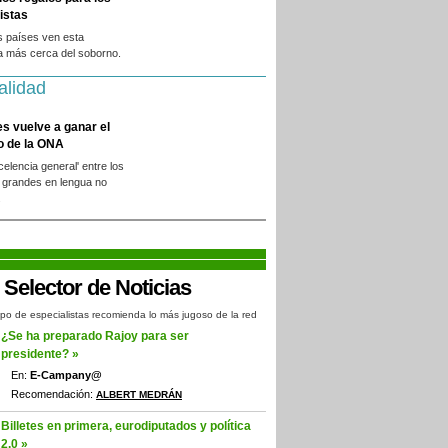
istas
s países ven esta
a más cerca del soborno.
alidad
es vuelve a ganar el
o de la ONA
xcelencia general' entre los
 grandes en lengua no
.
po de especialistas recomienda lo más jugoso de la red
¿Se ha preparado Rajoy para ser
presidente? »
En:
E-Campany@
Recomendación:
ALBERT MEDRÁN
Billetes en primera, eurodiputados y política
2.0 »