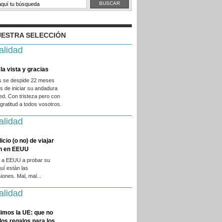
ESTRA SELECCIÓN
alidad
la vista y gracias
es se despide 22 meses
 de iniciar su andadura
ed. Con tristeza pero con
ratitud a todos vosotros.
alidad
licio (o no) de viajar
en en EEUU
 a EEUU a probar su
quí están las
iones. Mal, mal...
alidad
imos la UE: que no
 los regalos para los