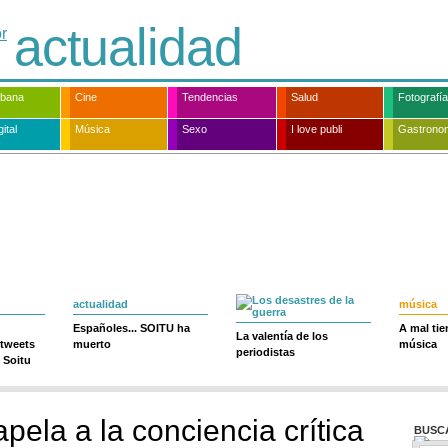
actualidad
rbana
Cine
Tendencias
Salud
Fotografía
ital
Música
Sexo
I love publi
Gastrono
actualidad
música
Españoles... SOITU ha
A mal ti
La valentía de los
 tweets
muerto
música
periodistas
 Soitu
pela a la conciencia crítica
BUSC