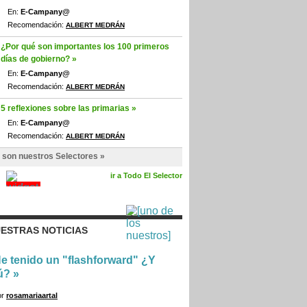
En:
E-Campany@
Recomendación:
ALBERT MEDRÁN
¿Por qué son importantes los 100 primeros
días de gobierno? »
En:
E-Campany@
Recomendación:
ALBERT MEDRÁN
5 reflexiones sobre las primarias »
En:
E-Campany@
Recomendación:
ALBERT MEDRÁN
 son nuestros Selectores »
ir a Todo El Selector
ESTRAS NOTICIAS
e tenido un "flashforward" ¿Y
ú?
»
or
rosamariaartal