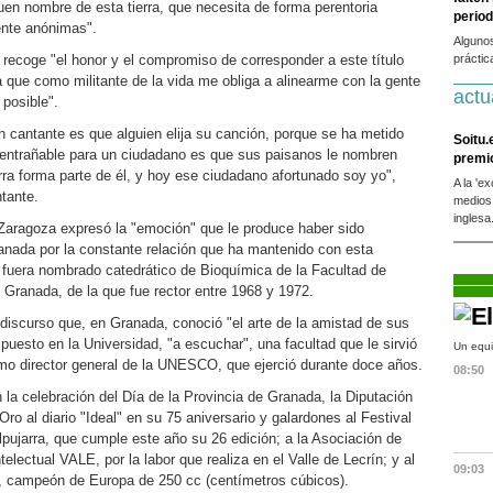
buen nombre de esta tierra, que necesita de forma perentoria
period
ente anónimas".
Alguno
 recoge "el honor y el compromiso de corresponder a este título
práctic
ica que como militante de la vida me obliga a alinearme con la gente
actu
posible".
n cantante es que alguien elija su canción, porque se ha metido
Soitu.
s entrañable para un ciudadano es que sus paisanos le nombren
premi
ierra forma parte de él, y hoy ese ciudadano afortunado soy yo",
A la 'e
tante.
medios
inglesa
Zaragoza expresó la "emoción" que le produce haber sido
nada por la constante relación que ha mantenido con esta
 fuera nombrado catedrático de Bioquímica de la Facultad de
 Granada, de la que fue rector entre 1968 y 1972.
iscurso que, en Granada, conoció "el arte de la amistad de sus
puesto en la Universidad, "a escuchar", una facultad que le sirvió
Un equi
mo director general de la UNESCO, que ejerció durante doce años.
08:50
la celebración del Día de la Provincia de Granada, la Diputación
ro al diario "Ideal" en su 75 aniversario y galardones al Festival
lpujarra, que cumple este año su 26 edición; a la Asociación de
lectual VALE, por la labor que realiza en el Valle de Lecrín; y al
09:03
a, campeón de Europa de 250 cc (centímetros cúbicos).