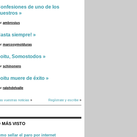
onfesiones de uno de los
uestros
»
or
ambrosius
asta siempre!
»
or
marcosymolduras
oitu, Somostodos
»
or
schinonero
oitu muere de éxito
»
or
ralphdelvalle
as vuestras noticias
»
Regístrate y escribe
»
 MÁS VISTO
mo sellar el paro por internet