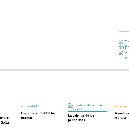
actualidad
música
Españoles... SOITU ha
A mal ti
La valentía de los
 tweets
muerto
música
periodistas
 Soitu