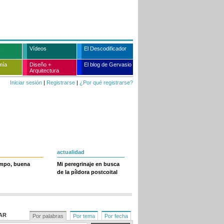
Vídeos
El Descodificador
mía
Diseño +
El blog de Gervasio
Arquitectura
Iniciar sesión
|
Registrarse
|
¿Por qué registrarse?
actualidad
empo, buena
Mi peregrinaje en busca
de la píldora postcoital
AR
Por palabras
Por tema
Por fecha