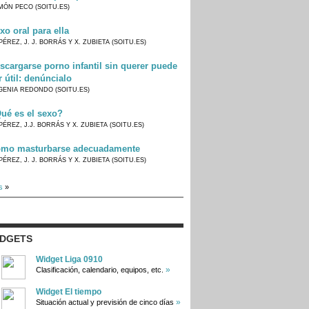
MÓN PECO (SOITU.ES)
xo oral para ella
PÉREZ, J. J. BORRÁS Y X. ZUBIETA (SOITU.ES)
scargarse porno infantil sin querer puede
r útil: denúncialo
GENIA REDONDO (SOITU.ES)
ué es el sexo?
PÉREZ, J.J. BORRÁS Y X. ZUBIETA (SOITU.ES)
mo masturbarse adecuadamente
PÉREZ, J. J. BORRÁS Y X. ZUBIETA (SOITU.ES)
s
»
IDGETS
Widget Liga 0910
»
Clasificación, calendario, equipos, etc.
Widget El tiempo
»
Situación actual y previsión de cinco días