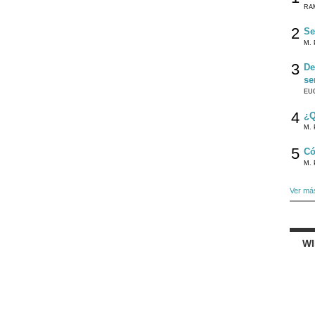
RA
2
Se
M. 
3
De
se
EU
4
¿Q
M. 
5
Có
M. 
Ver má
W