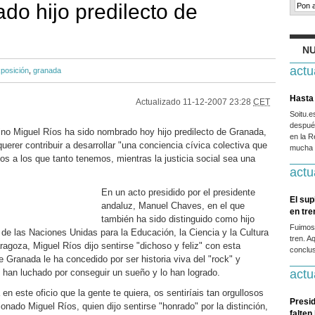
do hijo predilecto de
NU
actu
posición
,
granada
Hasta 
Actualizado
11-12-2007 23:28
CET
Soitu.
después
no Miguel Ríos ha sido nombrado hoy hijo predilecto de Granada,
en la R
querer contribuir a desarrollar "una conciencia cívica colectiva que
mucha g
os a los que tanto tenemos, mientras la justicia social sea una
actu
En un acto presidido por el presidente
El sup
andaluz, Manuel Chaves, en el que
en tr
también ha sido distinguido como hijo
Fuimos
l de las Naciones Unidas para la Educación, la Ciencia y la Cultura
tren. A
oza, Miguel Ríos dijo sentirse "dichoso y feliz" con esta
conclus
de Granada le ha concedido por ser historia viva del "rock" y
 han luchado por conseguir un sueño y lo han logrado.
actu
 en este oficio que la gente te quiera, os sentiríais tan orgullosos
Presid
ado Miguel Ríos, quien dijo sentirse "honrado" por la distinción,
falten