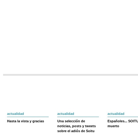
actualidad
actualidad
actualidad
Hasta la vista y gracias
Una selección de
Españoles... SOIT
noticias, posts y tweets
muerto
sobre el adiós de Soitu