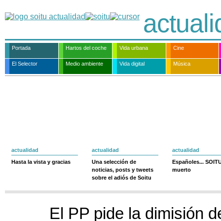
actual
Portada
Hartos del coche
Vida urbana
Cine
El Selector
Medio ambiente
Vida digital
Música
actualidad
actualidad
actualidad
Hasta la vista y gracias
Una selección de
Españoles... SOIT
noticias, posts y tweets
muerto
sobre el adiós de Soitu
El PP pide la dimisión 