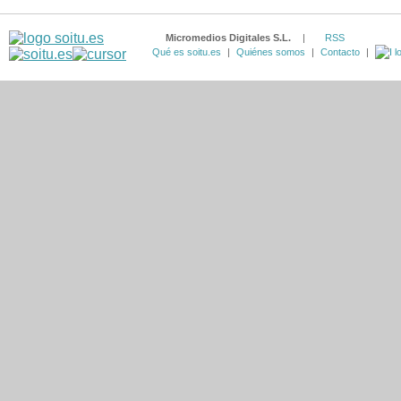
Micromedios Digitales S.L.
|
RSS
Qué es soitu.es
|
Quiénes somos
|
Contacto
|