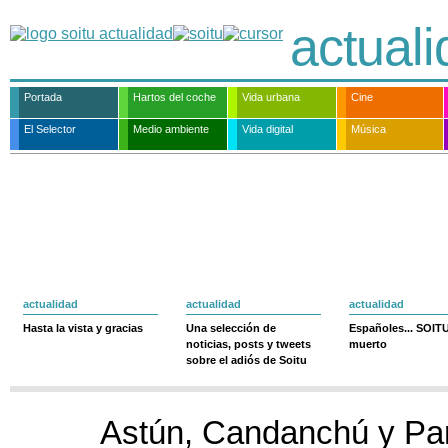
actual
Portada
Hartos del coche
Vida urbana
Cine
El Selector
Medio ambiente
Vida digital
Música
actualidad
actualidad
actualidad
Hasta la vista y gracias
Una selección de
Españoles... SOIT
noticias, posts y tweets
muerto
sobre el adiós de Soitu
Astún, Candanchú y Pa