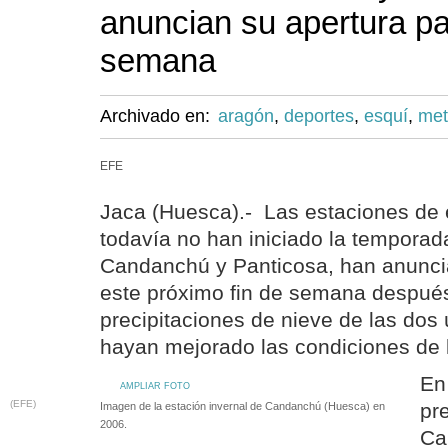
anuncian su apertura par
semana
Archivado en:
aragón
,
deportes
,
esquí
,
met
EFE
Jaca (Huesca).- Las estaciones de
todavía no han iniciado la temporada
Candanchú y Panticosa, han anunci
este próximo fin de semana después
precipitaciones de nieve de las dos 
hayan mejorado las condiciones de l
En
AMPLIAR FOTO
(EFE)
pre
Imagen de la estación invernal de Candanchú (Huesca) en
2006.
Ca