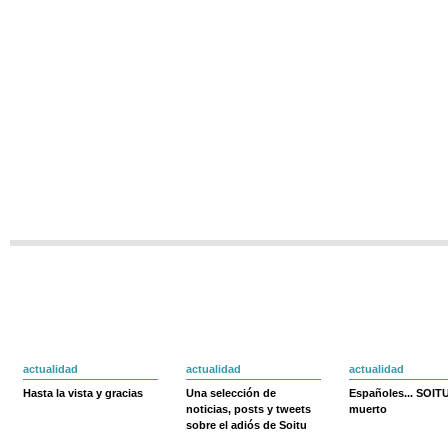
actualidad
actualidad
actualidad
Hasta la vista y gracias
Una selección de
Españoles... SOIT
noticias, posts y tweets
muerto
sobre el adiós de Soitu