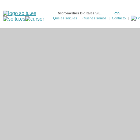
Micromedios Digitales S.L.
|
RSS
Qué es soitu.es
|
Quiénes somos
|
Contacto
|